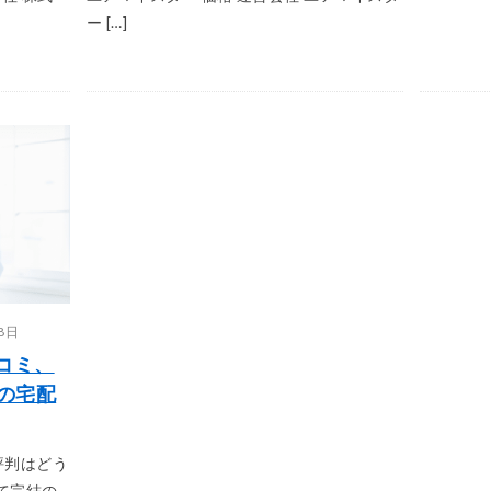
ー […]
8日
口コミ、
の宅配
評判はどう
て完結の