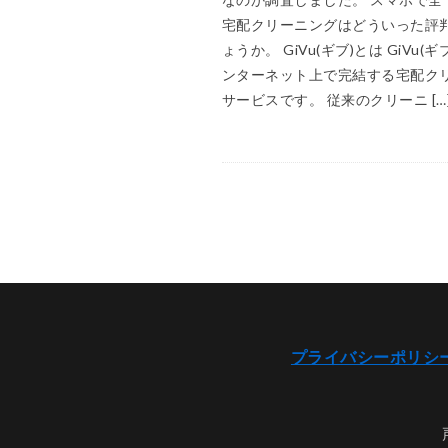
宅配クリーニングはどういった評
ょうか。 GiVu(ギブ)とは GiVu(
ンターネット上で完結する宅配ク
サービスです。 従来のクリーニ […
プライバシーポリシ