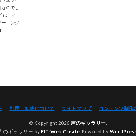
判なのでし
ギブ)は、イ
リーニング
]
ー
引用・転載について
サイトマップ
コンテンツ制作
© Copyright 2026
声のギャラリー
.
声のギャラリー by
FIT-Web Create
. Powered by
WordPres