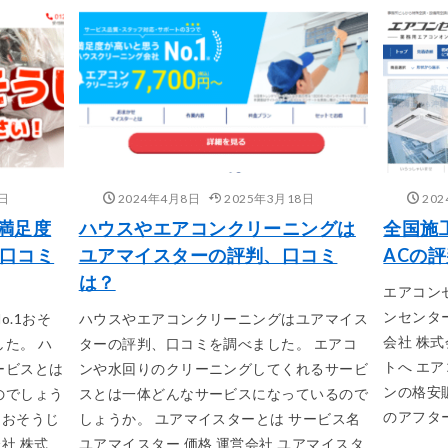
8日
2024年4月8日
2025年3月18日
20
満足度
ハウスやエアコンクリーニングは
全国施
、口コミ
ユアマイスターの評判、口コミ
ACの
は？
エアコン
ンセンター
.1おそ
ハウスやエアコンクリーニングはユアマイス
会社 株
た。 ハ
ターの評判、口コミを調べました。 エアコ
トへ エ
ービスとは
ンや水回りのクリーニングしてくれるサービ
ンの格安
のでしょう
スとは一体どんなサービスになっているので
のアフター
 おそうじ
しょうか。 ユアマイスターとは サービス名
社 株式
ユアマイスター 価格 運営会社 ユアマイスタ