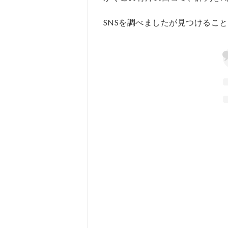
質
問
SNSを調べましたが見つけるこ
疑
問
Q
＆A