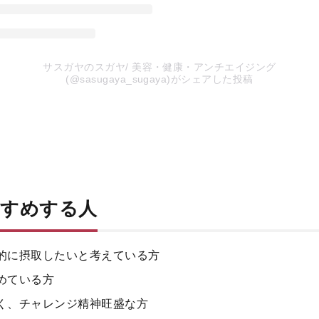
サスガヤのスガヤ/ 美容・健康・アンチエイジング
(@sasugaya_sugaya)がシェアした投稿
すすめする人
的に摂取したいと考えている方
めている方
く、チャレンジ精神旺盛な方