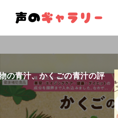
物の青汁、かくごの青汁の評