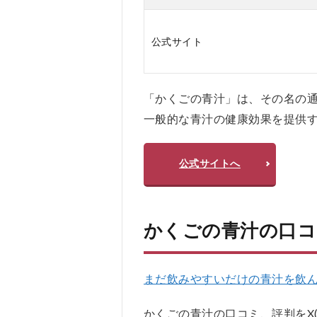
お
す
公式サイト
す
め
し
な
「かくごの青汁」は、その名の
い
人
一般的な青汁の健康効果を提供
5
か
公式サイトへ
く
ご
の
青
かくごの青汁の口コ
汁
の
よ
く
まだ飲みやすいだけの青汁を飲
あ
る
かくごの青汁の口コミ、評判をX(Twi