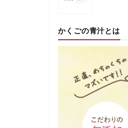
1
か
く
ご
かくごの青汁とは
の
青
汁
と
は
2
かく
ごの
青汁
の口
コ
ミ、
評判
3
か