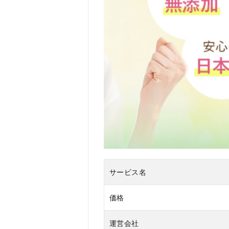
く
ご
の
青
汁
を
お
す
す
め
す
る
人
4
か
サービス名
く
ご
の
価格
青
汁
運営会社
を