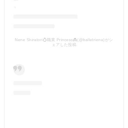
Nene Shiratori💍職業 Princess👸(@balletriena)がシ
ェアした投稿