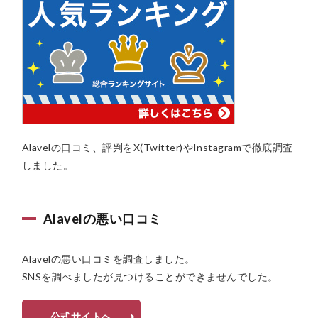
品や交
換は可
能です
か？
5.2.5
Q5: ア
クセサ
リーの
メンテ
ナンス
Alavelの口コミ、評判をX(Twitter)やInstagramで徹底調査
方法に
ついて
しました。
教えて
くださ
い。
Alavelの悪い口コミ
5.2.6
Q6: ア
クセサ
Alavelの悪い口コミを調査しました。
リーの
サイズ
SNSを調べましたが見つけることができませんでした。
が合わ
なかっ
た場
公式サイトへ