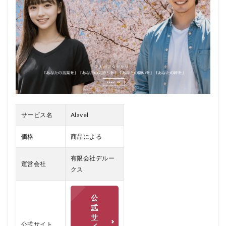
2.1
Alavel
の悪
い口
コミ
2.2
Alavel
の良
い口
コミ
サービス名
Alavel
3
Alavel
価格
商品による
をお
すす
めす
有限会社デルー
運営会社
る人
クス
4
Alavel
公
をお
式
すす
サ
めし
公式サイト