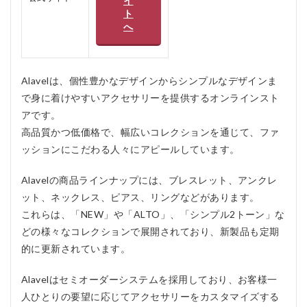
イ
ない
ト
人
へ
5
Alavel
のよ
くあ
Alavelは、個性豊かなデザインからシンプルなデザインま
る質
で身に着けやすいアクセサリーを提供するオンラインスト
問疑
問Q＆
アです。
A
高品質かつ低価格で、幅広いコレクションを通じて、ファ
5.2.1
ッションにこだわる人々にアピールしています。
Q1:
Alavel
Alavelの商品ラインナップには、ブレスレット、アンクレ
のアク
セサリ
ット、ネックレス、ピアス、リングなどがあります。
ーはど
これらは、「NEW」や「ALTO」、「シンプル2トーン」な
のよう
どの様々なコレクションで展開されており、新製品も定期
にカス
タマイ
的に更新されています。
ズでき
ます
Alavelはセミオーダーシステムを採用しており、お客様一
か？
人ひとりの要望に応じてアクセサリーをカスタマイズする
5.2.2