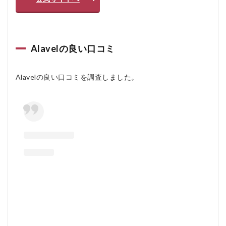
合、調
整は可
能です
か？
Alavelの良い口コミ
5.2.7
Q7: 海
外への
Alavelの良い口コミを調査しました。
配送は
行って
います
か？
5.2.8
Q8: 商
品が壊
れた場
合、修
理は受
け付け
ていま
すか？