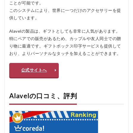
ことが可能です。
Q2: 購
入した
このシステムにより、世界に一つだけのアクセサリーを提
製品の
供しています。
配送に
はどれ
Alavelの製品は、ギフトとしても非常に人気があります。
くらい
時間が
特にペアでの販売があるため、カップルや友人同士での贈
かかり
り物に最適です。ギフトボックス印字サービスも提供して
ます
か？
おり、よりパーソナルなタッチを加えることができます。
5.2.3
Q3: ギ
公式サイトへ
フトラ
ッピン
グは可
能です
Alavelの口コミ、評判
か？追
加料金
はかか
ります
か？
5.2.4
Q4: 返