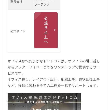
運営会社
ィス
ァーテクノ
移転
おま
かせ
公
ドッ
式
トコ
サ
ムの
公式サイト
イ
悪い
ト
口コ
へ
ミ
2.2
オフ
オフィス移転おまかせドットコムは、オフィスの引っ越し
ィス
移転
からアフターフォローまでをワンストップで提供するサー
おま
ビスです。
かせ
ドッ
オフィス探し、レイアウト設計、配線工事、原状回復工事
トコ
など、移転に関わる全ての工程を一括でサポートします。
ムの
良い
口コ
ミ
3