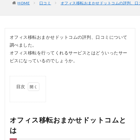
HOME
口コミ
オフィス移転おまかせドットコムの評判、口
オフィス移転おまかせドットコムの評判、口コミについて
調べました。
オフィス移転を行ってくれるサービスとはどういったサー
ビスになっているのでしょうか。
目次
1
オ
フ
ィ
ス
オフィス移転おまかせドットコムと
移
は
転
お
ま