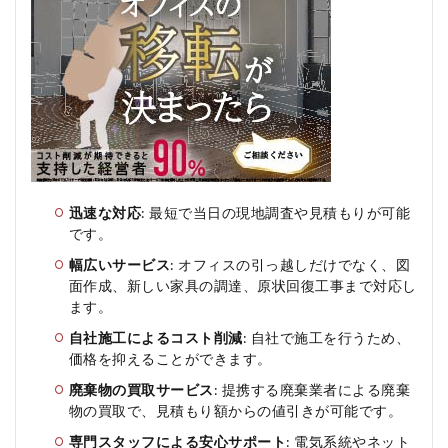
オフ
ィス
移転
おま
かせ
ドッ
トコ
ムの
メリ
ッ
ト、
迅速な対応
: 最短で当日の現地調査や見積もりが可能
デメ
リッ
です。
ト
幅広いサービス
: オフィスの引っ越しだけでなく、図
4
面作成、新しい家具の調達、原状回復工事まで対応し
オ
ます。
フ
ィ
自社施工によるコスト削減
: 自社で施工を行うため、
ス
価格を抑えることができます。
移
廃棄物の買取サービス
: 提携する廃棄業者による廃棄
転
お
物の買取で、見積もり額からの値引きが可能です。
ま
専門スタッフによる安心サポート
: 電気系統やネット
か