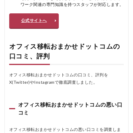
ワーク関連の専門知識を持つスタッフが対応します。
せ
ド
ッ
公式サイトへ
ト
コ
ム
を
お
オフィス移転おまかせドットコムの
す
す
口コミ、評判
め
す
る
人
オフィス移転おまかせドットコムの口コミ、評判を
お
X(Twitter)やInstagramで徹底調査しました。
す
す
め
し
オフィス移転おまかせドットコムの悪い口
な
い
コミ
人
5
オフィス移転おまかせドットコムの悪い口コミを調査しま
オ