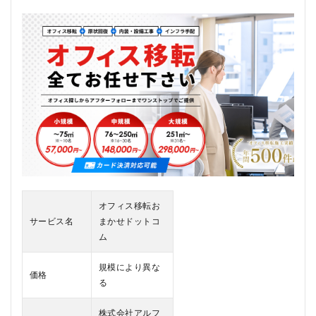
か
せ
ド
ッ
ト
コ
ム
と
は
2
オフ
ィス
移転
おま
かせ
オフィス移転お
ドッ
サービス名
まかせドットコ
トコ
ム
ムの
口コ
ミ、
規模により異な
価格
評判
る
2.1
株式会社アルフ
オフ