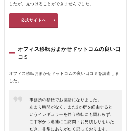
したが、見つけることができませんでした。
フ
ィ
ス
公式サイトへ
移
転
お
ま
か
せ
オフィス移転おまかせドットコムの良い口
ド
コミ
ッ
ト
コ
ム
オフィス移転おまかせドットコムの良い口コミを調査しま
の
した。
よ
く
あ
る
事務所の移転でお世話になりました。
質
あまり時間がなく、また2か所を経由すると
問
いうイレギュラーを伴う移転にも関わらず、
疑
問Q
ご丁寧かつ迅速にご訪問・お見積もりをいた
＆A
だき、非常にありがたく思っております。