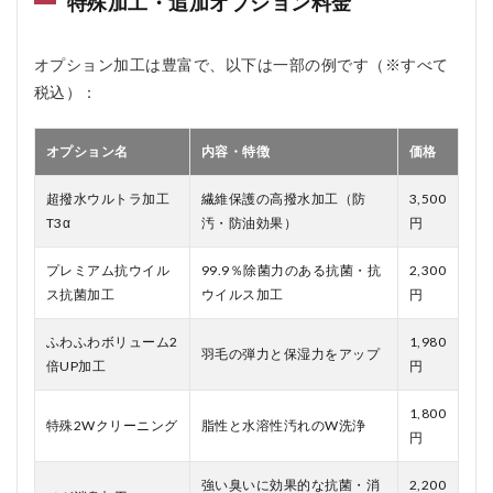
特殊加工・追加オプション料金
オプション加工は豊富で、以下は一部の例です（※すべて
税込）：
オプション名
内容・特徴
価格
超撥水ウルトラ加工
繊維保護の高撥水加工（防
3,500
T3α
汚・防油効果）
円
プレミアム抗ウイル
99.9％除菌力のある抗菌・抗
2,300
ス抗菌加工
ウイルス加工
円
ふわふわボリューム2
1,980
羽毛の弾力と保湿力をアップ
倍UP加工
円
1,800
特殊2Wクリーニング
脂性と水溶性汚れのW洗浄
円
強い臭いに効果的な抗菌・消
2,200