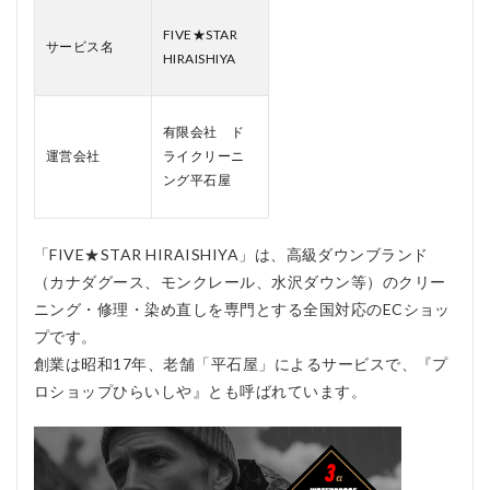
3
FIVE★STAR
サービス名
FIVE★STAR
HIRAISHIYA
HIRAISHIYA
の料金は？
3.1
有限会社 ド
基本
運営会社
ライクリーニ
送料
ング平石屋
（地
域
別）
「FIVE★STAR HIRAISHIYA」は、高級ダウンブランド
3.2
支払
（カナダグース、モンクレール、水沢ダウン等）のクリー
い方
ニング・修理・染め直しを専門とする全国対応のECショッ
法
プです。
3.3
創業は昭和17年、老舗「平石屋」によるサービスで、『プ
注文
ロショップひらいしや』とも呼ばれています。
の流
れ（5
ステ
ッ
プ）