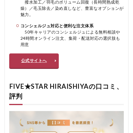
撥水加工／羽毛のボリューム回復（長時間熟成乾
4.1
燥）／毛玉除去／染め直しなど、豊富なオプションが
メリ
魅力
。
ッ
ト：
コンシェルジュ対応と便利な注文体系
4.2
50年キャリアのコンシェルジュによる無料相談や
デメ
24時間オンライン注文、集荷・配送対応の選択肢も
リッ
用意
ト：
5
公式サイトへ
FIVE★STAR
HIRAISHIYA
をおすすめ
する人おす
すめしない
FIVE★STAR HIRAISHIYAの口コミ、
人
評判
5.1
おす
すめ
する
人
5.2