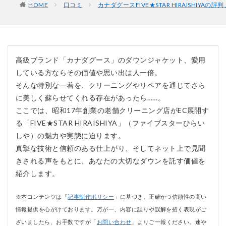
HOME
口コミ
カナダグースFIVE★STAR HIRAISHIYAの
高級ブランド「カナダグース」のダウンジャケット、愛用
している方ならその価値や思い出は人一倍。
そんな特別な一着を、クリーニングやリペアを通じてさら
に美しく蘇らせてくれる存在があったら……。
ここでは、昭和17年創業の老舗クリーニング店がEC展開す
る「FIVE★STAR HIRAISHIYA」（ファイブスターひらい
しや）の魅力や実態に迫ります。
真摯な技術と信頼のある仕上がり、そしてネット上で見聞
きされる声をもとに、あなたの大切なダウンを託す価値を
紹介します。
※本コンテンツは「
記事制作ポリシー
」に基づき、正確かつ信頼性の高い
情報提供を心がけております。万が一、内容に誤りや誤解を招く表現がご
ざいましたら、お手数ですが「
お問い合わせ
」よりご一報ください。速や