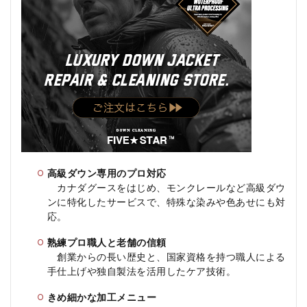
3.4
特殊
加
工・
追加
オプ
ショ
ン料
金
3.5
注意
点・
高級ダウン専用のプロ対応
キャ
ンセ
カナダグースをはじめ、モンクレールなど高級ダウ
ル規
ンに特化したサービスで、特殊な染みや色あせにも対
定
応
。
4
熟練プロ職人と老舗の信頼
FIVE★STAR
創業からの長い歴史と、国家資格を持つ職人による
HIRAISHIYA
手仕上げや独自製法を活用したケア技術。
のメリッ
ト、デメリ
ット
きめ細かな加工メニュー