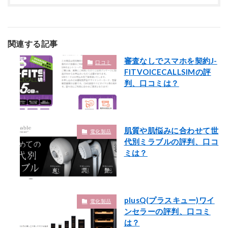
関連する記事
審査なしでスマホを契約J-
口コミ
FITVOICECALLSIMの評
判、口コミは？
肌質や肌悩みに合わせて世
電化製品
代別ミラブルの評判、口コ
ミは？
plusQ(プラスキュー)ワイ
電化製品
ンセラーの評判、口コミ
は？