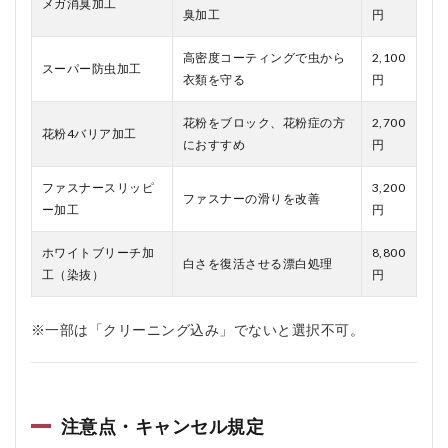
メガ消臭加工
臭加工
円
高密度コーティングで虫から
2,100
スーパー防虫加工
衣類を守る
円
花粉をブロック、花粉症の方
2,700
花粉4バリア加工
におすすめ
円
ファスナースリッピ
3,200
ファスナーの滑りを改善
ー加工
円
ホワイトブリーチ加
8,800
白さを復活させる漂白処理
工（染抜）
円
※一部は「クリーニング込み」でないと選択不可。
注意点・キャンセル規定