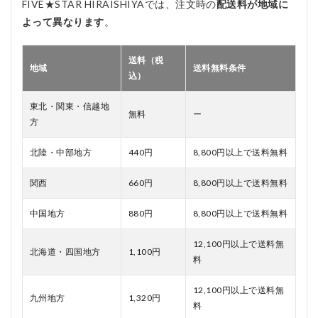
FIVE★STAR HIRAISHIYAでは、注文時の
配送料が地域に
よって異なります
。
送料（税
地域
送料無料条件
込）
東北・関東・信越地
無料
ー
方
北陸・中部地方
440円
8,800円以上で送料無料
関西
660円
8,800円以上で送料無料
中国地方
880円
8,800円以上で送料無料
12,100円以上で送料無
北海道・四国地方
1,100円
料
12,100円以上で送料無
九州地方
1,320円
料