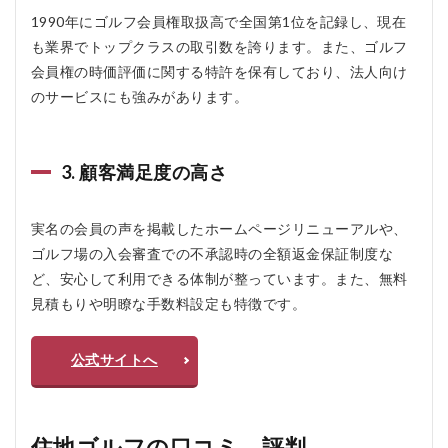
住地
1990年にゴルフ会員権取扱高で全国第1位を記録し、現在
ゴル
も業界でトップクラスの取引数を誇ります。また、ゴルフ
フの
メリ
会員権の時価評価に関する特許を保有しており、法人向け
ッ
のサービスにも強みがあります。
ト・
デメ
リッ
ト
3. 顧客満足度の高さ
3.1
メリ
ット
実名の会員の声を掲載したホームページリニューアルや、
ゴルフ場の入会審査での不承認時の全額返金保証制度な
3.2
デメ
ど、安心して利用できる体制が整っています。また、無料
リッ
見積もりや明瞭な手数料設定も特徴です。
ト
4
公式サイトへ
住
地
ゴ
ル
フ
住地ゴルフの口コミ、評判