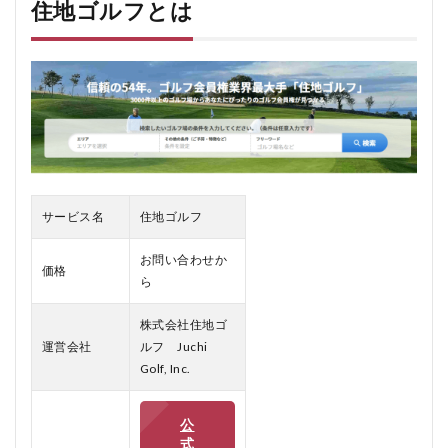
ル
住地ゴルフとは
フ
と
は
1.1
1. 全
国対
応可
能
1.2
2. 業
サービス名
住地ゴルフ
界ト
ップ
お問い合わせか
クラ
価格
ら
スの
実績
株式会社住地ゴ
1.3
運営会社
ルフ Juchi
3. 顧
Golf, Inc.
客満
足度
の高
公
さ
式