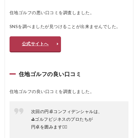
おす
すめ
住地ゴルフの悪い口コミを調査しました。
しな
い人
SNSを調べましたが見つけることが出来ませんでした。
5
住
地
公式サイトへ
ゴ
ル
フ
の
よ
住地ゴルフの良い口コミ
く
あ
る
質
住地ゴルフの良い口コミを調査しました。
問
疑
問Q
次回の円卓コンフィデンシャルは、
＆A
⛳️ゴルフビジネスのプロたちが
5.1
円卓を囲みます🙆‍♀️
Q1:
ゴル