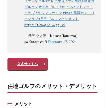
ィデンシャル
#テレビ東京
#テレ東制作
#鹿沼
す
か？
グループ
#住地ゴルフ
#セブンハンドレッド
クラブ
#ラウンジナイン
#kochi黒潮カントリ
5.3
Q3:
ークラブ
#月刊ゴルフマネジメント
住地
https://t.co/q7ZBwggHcI
ゴル
フの
手数
— 丹沢 小太郎（Kotaro Tanzawa）
料は
(@Kotarogolf)
February 17, 2024
他社
と比
べて
どう
です
公式サイトへ
か？
住地ゴルフのメリット・デメリット
メリット