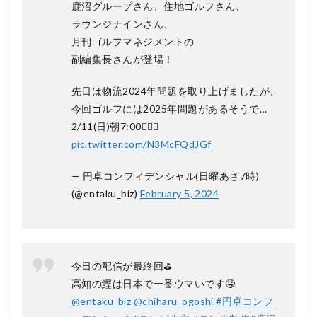
フ会
鹿沼グループさん、住地ゴルフさん、
員権
ラウンジナインさん、
の購
入に
月刊ゴルフマネジメントの
はど
副編集長さんが登場！
れく
らい
先日は物流2024年問題を取り上げましたが、
の費
用が
今回ゴルフには2025年問題があるそうで…
かか
2/11(日)朝7:00🏌️‍♀️✨
りま
す
pic.twitter.com/N3McFQdJGf
か？
— 円卓コンフィデンシャル(日曜あさ7時)
5.2
Q2:
(@entaku_biz)
February 5, 2024
返金
保証
はど
のよ
うな
今日の配信が最終回⛳️
場合
に適
高知の鰹は日本で一番ウマいです🤤
用さ
@entaku_biz
@chiharu_ogoshi
#円卓コンフ
れま