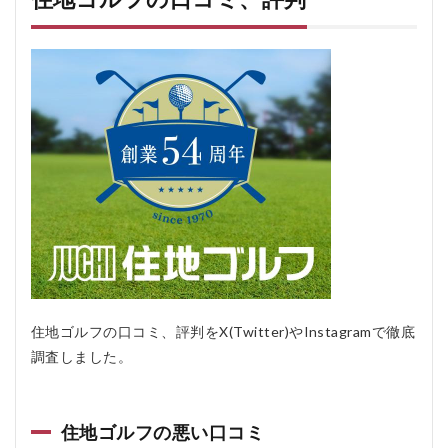
を
お
す
す
め
す
る
人
と
お
す
す
め
し
な
い
人
4.1
住地ゴルフの口コミ、評判をX(Twitter)やInstagramで徹底
おす
調査しました。
すめ
する
人
住地ゴルフの悪い口コミ
4.2