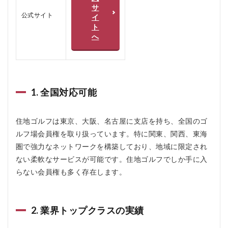
2
サ
公式サイト
イ
住地
ゴル
ト
フの
へ
口コ
ミ、
評判
2.1
住地
1. 全国対応可能
ゴル
フの
悪い
住地ゴルフは東京、大阪、名古屋に支店を持ち、全国のゴ
口コ
ルフ場会員権を取り扱っています。特に関東、関西、東海
ミ
圏で強力なネットワークを構築しており、地域に限定され
2.2
ない柔軟なサービスが可能です。住地ゴルフでしか手に入
住地
ゴル
らない会員権も多く存在します。
フの
良い
口コ
ミ
2. 業界トップクラスの実績
3