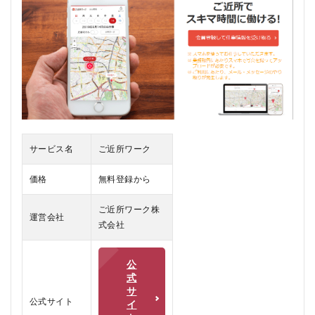
2
ご近
所ワ
ーク
の口
コ
ミ、
評判
3
ご
サービス名
ご近所ワーク
近
所
価格
無料登録から
ワ
ー
ご近所ワーク株
ク
運営会社
を
式会社
お
す
す
公
め
式
す
サ
る
公式サイト
イ
人