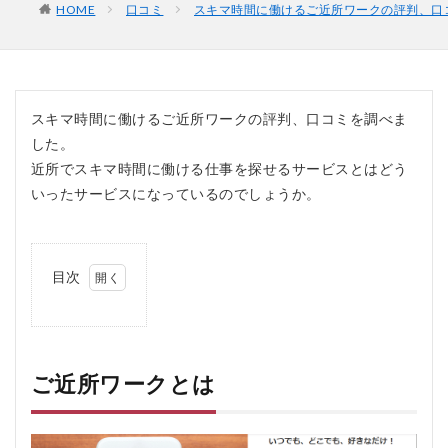
HOME
口コミ
スキマ時間に働けるご近所ワークの評判、口
スキマ時間に働けるご近所ワークの評判、口コミを調べま
した。
近所でスキマ時間に働ける仕事を探せるサービスとはどう
いったサービスになっているのでしょうか。
目次
1
ご
近
所
ワ
ご近所ワークとは
ー
ク
と
は