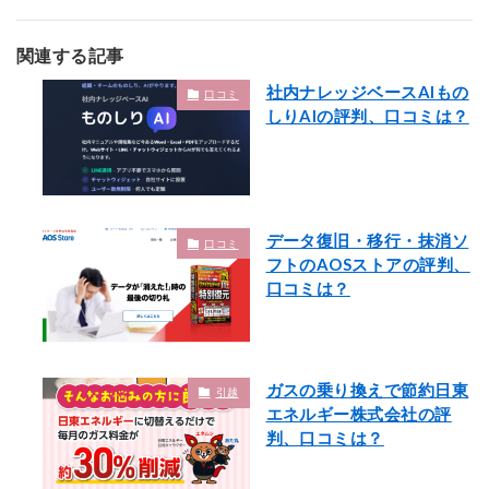
関連する記事
社内ナレッジベースAIもの
口コミ
しりAIの評判、口コミは？
データ復旧・移行・抹消ソ
口コミ
フトのAOSストアの評判、
口コミは？
ガスの乗り換えで節約日東
引越
エネルギー株式会社の評
判、口コミは？