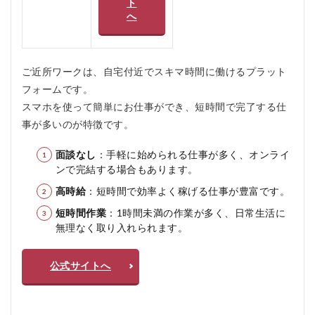
ト
へ
4
ご
近
所
ご近所ワークは、自宅付近でスキマ時間に働けるプラット
ワ
ー
フォームです。
ク
スマホを使って簡単にお仕事ができ、短時間で完了する仕
を
お
事が多いのが特徴です。
す
す
面談なし
：手軽に始められる仕事が多く、オンライ
め
ンで完結する場合もあります。
し
な
高時給
：短時間で効率よく稼げる仕事が豊富です。
い
人
短時間作業
：1時間未満の作業が多く、日常生活に
無理なく取り入れられます。
5
ご
近
公式サイトへ
所
ワ
ー
ク