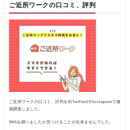
ご近所ワークの口コミ、評判
の
よ
く
あ
る
質
問
疑
問Q
＆A
ご近所ワークの口コミ、評判をX(Twitter)やInstagramで徹
底調査しました。
SNSを調べましたが見つけることが出来ませんでした。