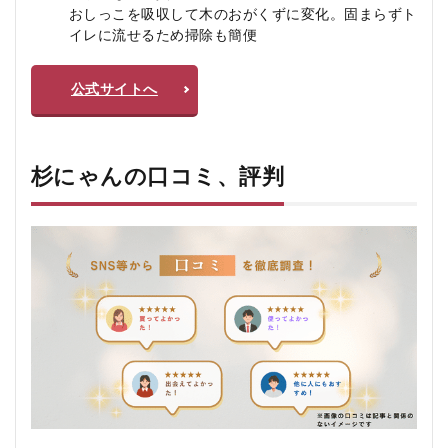
おしっこを吸収して木のおがくずに変化。固まらずト
🎯 お
イレに流せるため掃除も簡便
すす
めの
買い
公式サイトへ
方
3.6
🚫 注
意点
杉にゃんの口コミ、評判
4
杉に
ゃん
のメ
リッ
ト、
デメ
リッ
ト
4.1
✅ メ
リッ
ト