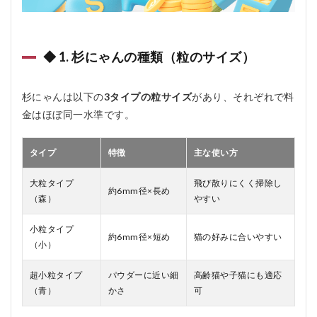
◆ 1. 杉にゃんの種類（粒のサイズ）
杉にゃんは以下の
3タイプの粒サイズ
があり、それぞれで料
金はほぼ同一水準です。
タイプ
特徴
主な使い方
大粒タイプ
飛び散りにくく掃除し
約6mm径×長め
（森）
やすい
小粒タイプ
約6mm径×短め
猫の好みに合いやすい
（小）
超小粒タイプ
パウダーに近い細
高齢猫や子猫にも適応
（青）
かさ
可