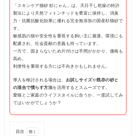
「スキンケア猫砂 杉にゃん」は、天日干し乾燥の特許
製法により天然フィトンチッドを豊富に保持し、消臭
力・抗菌抗酸化効果に優れる完全無添加の国産杉猫砂で
す。
敏感肌の猫や安全性を重視する飼い主に最適。環境にも
配慮され、社会貢献の意義も持っています。
一方で、固まらないため片付けは手間がかかり、価格も
高め。
利便性を重視する方には不向きかもしれません。
導入を検討される場合は、
お試しサイズ
や
既存の砂と
の混合で慣らす方法
を活用するとスムーズです。
愛猫とご家庭のライフスタイルに合うか、一度試してみ
てはいかがでしょうか？
目次