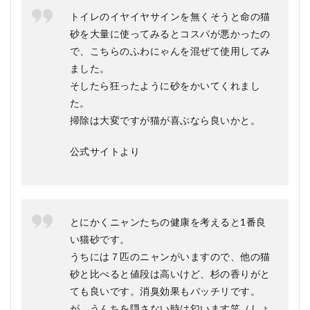
人
トイレのイヤイヤサインを無くそうと命の猫
5.1
砂を大量に使ってみるとコスパが悪かったの
🐱 お
で、こちらのふわにゃんを混ぜて使用してみ
すす
ました。
めす
る人
そしたら狂ったように砂をかいてくれまし
た。
5.2
🚫 お
掃除は大変ですが猫が喜ぶなら良いかと。
すす
めし
公式サイトより
ない
人
6
杉
に
とにかくニャンたちの健康を考えると1番良
ゃ
い猫砂です。
ん
の
うちには７匹のニャンがいますので、他の猫
よ
砂と比べると値段は高いけど、杉の香りがと
く
ても良いです。消臭効果もバッチリです。
あ
る
が、うんちを隠さない時は匂います笑（しょ