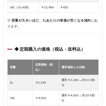
30L（5L×6袋）
￥12,980
￥432
💡
容量が大きいほど、1Lあたりの単価が安くなる傾向
にあ
ります。
◆ 定期購入の価格（税込・送料込）
定期価格（税
容量
通常価格との比較
込）
通常￥2,640 → 約11％割
5L
￥2,343
引
通常￥4,620 → 約13％割
10L
￥4,026
引