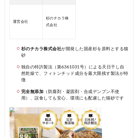
ゃん
の良
い口
杉のチカラ株
コミ
運営会社
式会社
3
杉に
ゃん
の料
杉のチカラ株式会社
が開発した国産杉を原料とする猫
金
砂
は？
独自の特許製法（第6361031号）による天日干し自
3.1
然乾燥で、フィトンチッド成分を最大限残す製法が特
◆ 1.
杉に
徴
ゃん
の種
完全無添加
（防腐剤・凝固剤・合成デンプン不使
類
用）、誤食しても安心、環境にも配慮した猫砂です
（粒
のサ
イ
ズ）
3.2
◆ 単