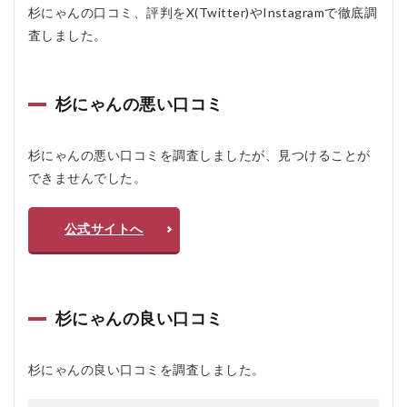
4.2
杉にゃんの口コミ、評判をX(Twitter)やInstagramで徹底調
❌ デ
査しました。
メリ
ット
5
杉にゃんの悪い口コミ
杉
に
ゃ
杉にゃんの悪い口コミを調査しましたが、見つけることが
ん
を
できませんでした。
お
す
す
公式サイトへ
め
す
る
人
お
杉にゃんの良い口コミ
す
す
め
杉にゃんの良い口コミを調査しました。
し
な
い