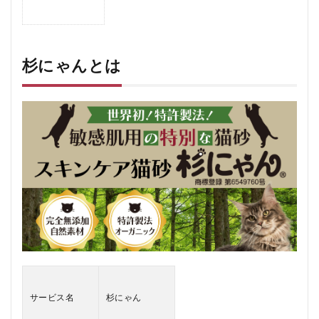
1
杉
に
ゃ
ん
杉にゃんとは
と
は
2
杉に
ゃん
の口
コ
ミ、
評判
2.1
杉に
ゃん
の悪
い口
コミ
2.2
サービス名
杉にゃん
杉に