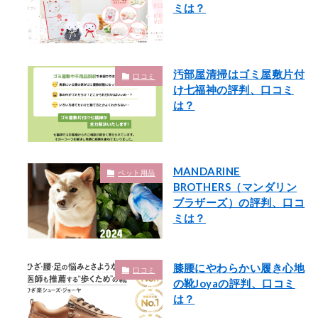
ミは？
汚部屋清掃はゴミ屋敷片付
口コミ
け七福神の評判、口コミ
は？
MANDARINE
ペット用品
BROTHERS（マンダリン
ブラザーズ）の評判、口コ
ミは？
膝腰にやわらかい履き心地
口コミ
の靴Joyaの評判、口コミ
は？