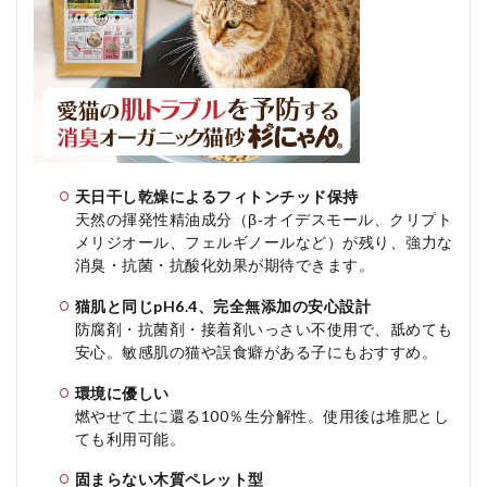
品購
入の
価格
（税
込・
送料
込）
3.3
◆ 定
天日干し乾燥によるフィトンチッド保持
期購
入の
天然の揮発性精油成分（β‑オイデスモール、クリプト
価格
メリジオール、フェルギノールなど）が残り、強力な
（税
消臭・抗菌・抗酸化効果が期待できます。
込・
送料
猫肌と同じpH6.4、完全無添加の安心設計
込）
防腐剤・抗菌剤・接着剤いっさい不使用で、舐めても
3.4
安心。敏感肌の猫や誤食癖がある子にもおすすめ
。
◆ 特
別商
環境に優しい
品・
燃やせて土に還る100％生分解性。使用後は堆肥とし
限定
ても利用可能
。
商品
固まらない木質ペレット型
3.5