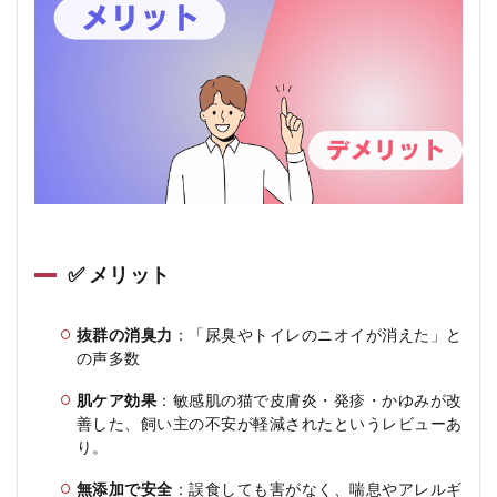
✅ メリット
抜群の消臭力
：「尿臭やトイレのニオイが消えた」と
の声多数
肌ケア効果
：敏感肌の猫で皮膚炎・発疹・かゆみが改
善した、飼い主の不安が軽減されたというレビューあ
り
。
無添加で安全
：誤食しても害がなく、喘息やアレルギ