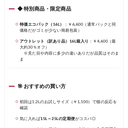
◆ 特別商品・限定商品
特価エコパック（16L）
：￥6,600（通常パックと同
価格だがゴミが少ない簡易包装）
アウトレット（訳あり品）16L箱入り
：￥4,600（最
大約30％オフ）
※見た目や内容に多少の違いありだが品質はそのま
ま
🎯 おすすめの買い方
初回は1.2Lのお試しサイズ（￥1,100）で猫の反応を
確認
気に入れば
15L～25Lの定期便
がコスパ◎