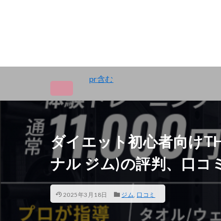
pr含む
ダイエット初心者向けTHE 
ナル ジム)の評判、口コ
2025年3月18日
ジム
,
口コミ