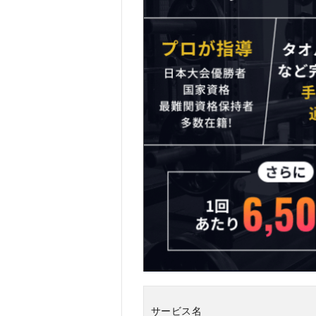
PERSONAL
GYM(ザ パ
ーソナル ジ
ム)をおす
すめしない
人
5
THE
PERSONAL
GYM(ザ パ
ーソナル ジ
ム)のよく
ある質問疑
問Q＆A
サービス名