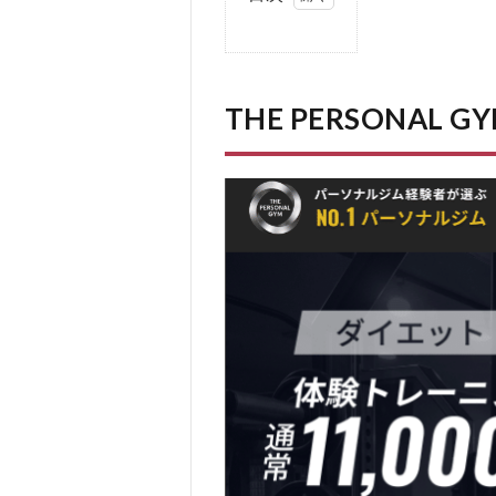
1
THE
PERSONAL
GYM(ザ パ
ーソナル ジ
THE PERSONAL
ム)とは
2
THE
PERSONAL
GYM(ザ パ
ーソナル ジ
ム)の口コ
ミ、評判
3
THE
PERSONAL
GYM(ザ パ
ーソナル ジ
ム)をおす
すめする人
4
THE