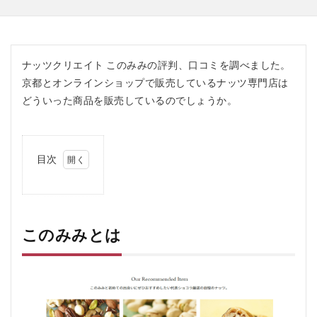
ナッツクリエイト このみみの評判、口コミを調べました。
京都とオンラインショップで販売しているナッツ専門店は
どういった商品を販売しているのでしょうか。
目次
1
こ
の
み
み
このみみとは
と
は
2
この
みみ
の口