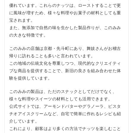
の人
優れています。これらのナッツは、ローストすることで更
3.2.4
に風味が増すため、様々な料理やお菓子の材料としても重
4. 伝統
宝されます。
と現代
また、無添加で自然の味を生かした製品作りが、このみみ
文化を
楽しみ
の大きな特徴です。
たい人
このみみの店舗は京都・先斗町にあり、舞妓さんがお稽古
4
こ
帰りに訪れることも多いと言われています。
の
この地域の伝統文化を尊重しつつ、現代的なクリエイティ
み
ブな商品を提供することで、新旧の良さを組み合わせた体
み
を
験を提供しています。
お
す
このみみの製品は、ただのスナックとしてだけでなく、
す
め
様々な料理やスイーツの材料としても活用できます。
し
公式サイトでは、アーモンドバターやグラノーラ、ピスタ
な
チオアイスクリームなど、自宅で簡単に作れるレシピも紹
い
人
介しています。
これにより、顧客はより多くの方法でナッツを楽しむこと
4.2.1