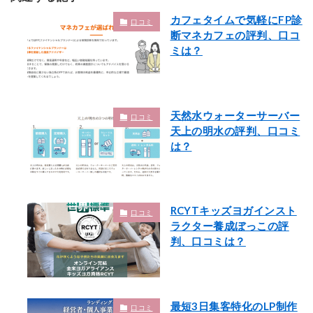
カフェタイムで気軽にFP診
口コミ
断マネカフェの評判、口コ
ミは？
天然水ウォーターサーバー
口コミ
天上の明水の評判、口コミ
は？
RCYTキッズヨガインスト
口コミ
ラクター養成ぼっこの評
判、口コミは？
最短3日集客特化のLP制作
口コミ