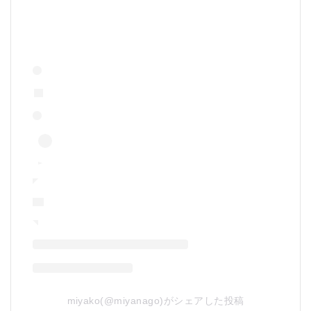
5.2.5
Q5: こ
のみみ
の店舗
はどこ
にあり
ます
か？
5.2.6
Q6: オ
ンライ
ンショ
ップで
の支払
い方法
にはど
のよう
なもの
があり
ます
か？
5.2.7
miyako(@miyanago)がシェアした投稿
Q7: 商