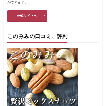
1. アレ
ができます。
ルギー
を持つ
人
公式サイトへ
4.2.2
2. 低コ
ストで
このみみの口コミ、評判
食品を
求める
人
4.2.3
3. シン
プルな
食生活
を好む
人
5
こ
の
み
み
の