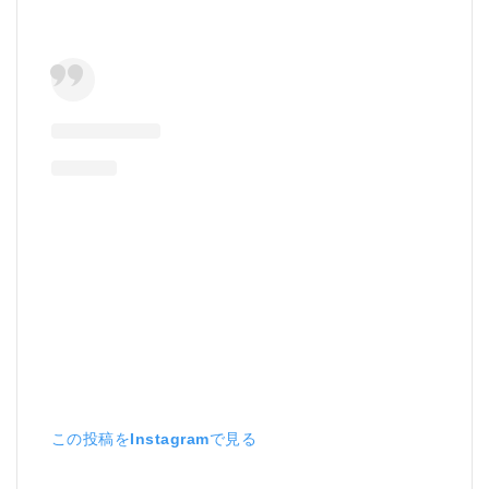
品の返
品や交
換は可
能です
か？
5.2.8
Q8: ナ
ッツ以
外の製
品も販
売して
います
か？
この投稿をInstagramで見る