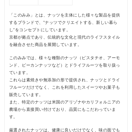
す
す
「このみみ」とは、ナッツを主体にした様々な製品を提供
め
す
するブランドで、”ナッツでクリエイトする、新しい暮ら
る
し”をコンセプトにしています。
人
京都が拠点であり、伝統的な文化と現代のライフスタイル
3.2.1
を融合させた商品を展開しています。
1. ナッ
ツとド
ライフ
このみみでは、様々な種類のナッツ（ピスタチオ、アーモ
ルーツ
ンド、ピーカンナッツなど）とドライフルーツを取り扱っ
が好き
ています。
な人
これらは素焼きや無添加の形で提供され、ナッツとドライ
3.2.2
フルーツだけでなく、これを利用したスイーツやお菓子も
2. 健康
志向の
販売しています。
強い人
また、特定のナッツは米国のアリゾナやカリフォルニアの
3.2.3
農場から直接買い付けており、品質にもこだわっていま
3. 料理
す。
やお菓
子作り
厳選されたナッツは、健康に良いだけでなく、味の面でも
が趣味