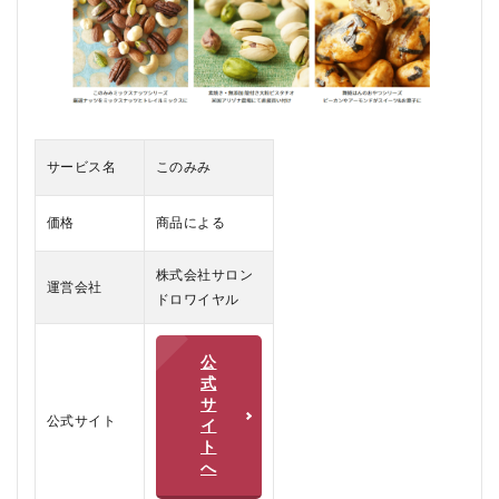
コ
ミ、
評判
2.1
この
みみ
の悪
サービス名
このみみ
い口
コミ
価格
商品による
2.2
この
株式会社サロン
みみ
運営会社
の良
ドロワイヤル
い口
コミ
公
3
式
こ
サ
の
公式サイト
イ
み
ト
み
へ
を
お