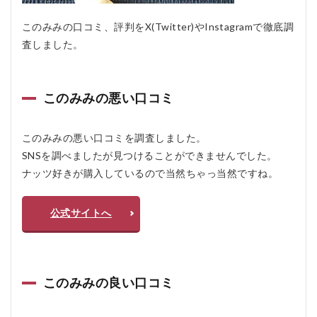
よ
く
このみみの口コミ、評判をX(Twitter)やInstagramで徹底調
あ
る
査しました。
質
問
疑
問Q
このみみの悪い口コミ
＆A
5.2.1
このみみの悪い口コミを調査しました。
Q1: こ
のみみ
SNSを調べましたが見つけることができませんでした。
のナッ
ナッツ好きが購入しているので当然ちゃっ当然ですね。
ツはど
こで調
達され
公式サイトへ
ていま
すか？
5.2.2
Q2: こ
のみみ
このみみの良い口コミ
の製品
に使用
されて