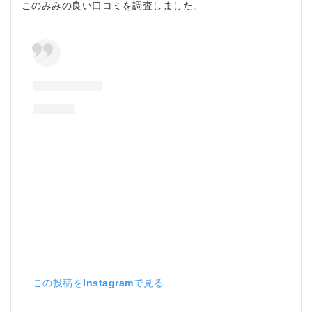
このみみの良い口コミを調査しました。
いる添
加物は
ありま
すか？
5.2.3
Q3: ア
レルギ
ー情報
はどこ
で確認
できま
すか？
5.2.4
Q4: こ
のみみ
の製品
はどの
ように
保存す
れば良
この投稿をInstagramで見る
いです
か？