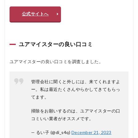
5
ユ
ア
公式サイトへ
マ
イ
ス
タ
ー
ユアマイスターの良い口コミ
の
よ
く
ユアマイスターの良い口コミを調査しました。
あ
る
質
問
管理会社に聞くと外しには、来てくれますよ
疑
ー。私は最近たくさんやらかしてきてもらっ
問Q
＆A
てます。
5.2.1
掃除をお願いするのは、ユアマイスターの口
Q1. ユ
アマイ
コミいい業者がオススメです。
スター
で予約
— るい子 (@di_s4q)
December 21, 2023
するメ