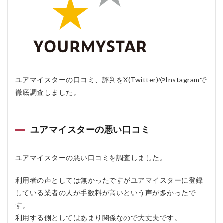
し
な
い
人
4.2.1
1. DIYが
好きな
人
ユアマイスターの口コミ、評判をX(Twitter)やInstagramで
4.2.2
徹底調査しました。
2. 極端
にコス
トを抑
ユアマイスターの悪い口コミ
えたい
人
4.2.3
ユアマイスターの悪い口コミを調査しました。
3. 地域
による
利用者の声としては無かったですがユアマイスターに登録
サービ
ス提供
している業者の人が手数料が高いという声が多かったで
者の偏
す。
り
利用する側としてはあまり関係なので大丈夫です。