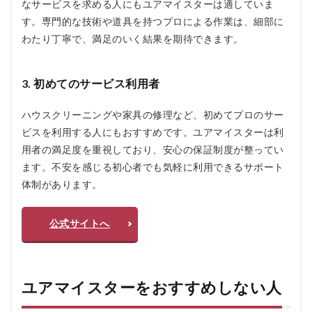
なサービスを求める人にもユアマイスターは適していま
か？
す。専門的な技術や道具を持つプロによる作業は、細部に
5.2.7
わたり丁寧で、満足のいく結果を期待できます。
Q7. 予
約した
サービ
3. 初めてのサービス利用者
スの日
時変更
はでき
ハウスクリーニングや家具の修理など、初めてプロのサー
ます
ビスを利用する人にもおすすめです。ユアマイスターは利
か？
用者の満足度を重視しており、安心の保証制度が整ってい
ます。不安を感じる初心者でも気軽に利用できるサポート
体制があります。
公式サイトへ
ユアマイスターをおすすめしない人