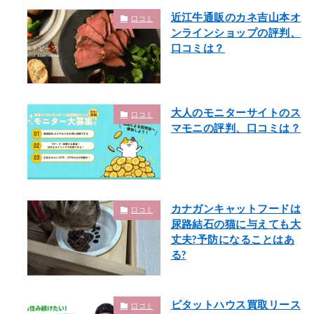
近江牛通販のカネ吉山本オ
口コミ
ンラインショップの評判、
口コミは？
大人のモニターサイトのス
口コミ
マモニの評判、口コミは？
カナガンキャットフードは
口コミ
尿路結石の猫に与えても大
丈夫?予防になることはあ
る?
ピタットハウス買取リース
口コミ