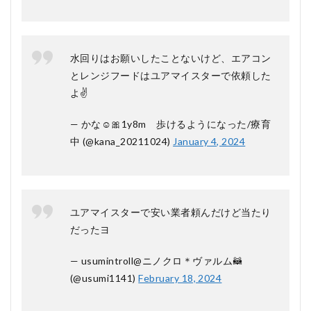
リット
は何で
すか？
5.2.2
水回りはお願いしたことないけど、エアコン
Q2. ど
とレンジフードはユアマイスターで依頼した
のよう
なサー
よ✌
ビスを
予約で
— かな☺︎🎀1y8m 歩けるようになった/療育
きます
か？
中 (@kana_20211024)
January 4, 2024
5.2.3
Q3. 予
約のキ
ャンセ
ユアマイスターで安い業者頼んだけど当たり
ルは可
能です
だったヨ
か？
5.2.4
— usumintroll@ニノクロ＊ヴァルム🦝
Q4. 支
(@usumi1141)
February 18, 2024
払い方
法には