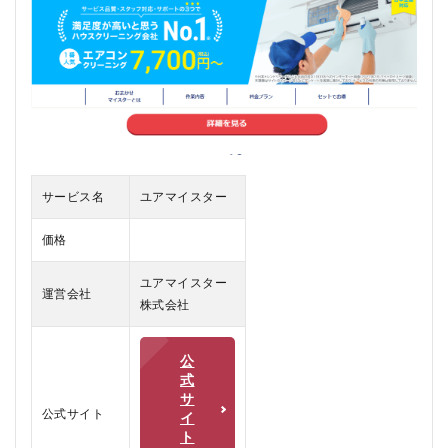
と
は
2
ユア
マイ
スタ
ーの
口コ
ミ、
評判
サービス名
ユアマイスター
2.1
ユア
価格
マイ
スタ
ユアマイスター
ーの
運営会社
悪い
株式会社
口コ
ミ
公
2.2
式
ユア
サ
マイ
公式サイト
イ
スタ
ト
ーの