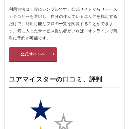
3.2.2
2. クオ
利用方法は非常にシンプルです。公式サイトからサービス
リティ
カテゴリーを選択し、自分の住んでいるエリアを指定する
を求め
だけで、利用可能なプロの一覧を閲覧することができま
る人
す。気に入ったサービス提供者がいれば、オンラインで簡
3.2.3
単に予約が可能です。
3. 初め
てのサ
ービス
公式サイトへ
利用者
4
ユ
ア
ユアマイスターの口コミ、評判
マ
イ
ス
タ
ー
を
お
す
す
め