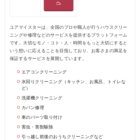
へ
良い
口コ
ミ
3
ユアマイスターは、全国のプロや職人が行うハウスクリー
ユ
ニングや修理などのサービスを提供するプラットフォーム
ア
です。大切なモノ・コト・人・時間をもっと大切にすると
マ
イ
いう想いに応えることを目指しており、お客さまの満足を
ス
保証するサービスを展開しています。
タ
ー
エアコンクリーニング
を
お
水回りクリーニング（キッチン、お風呂、トイレな
す
ど）
す
め
洗濯機クリーニング
す
る
カバン修理
人
車のパーツ取り付け
3.2.1
害虫・害獣駆除
1. 忙し
い人
引っ越し前後のおうちクリーニングなど