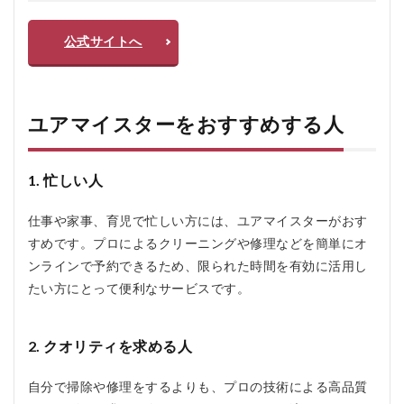
どのよ
うなも
のがあ
公式サイトへ
ります
か？
5.2.5
Q5. サ
ユアマイスターをおすすめする人
ービス
の品質
に満足
できな
1. 忙しい人
かった
場合、
仕事や家事、育児で忙しい方には、ユアマイスターがおす
どうす
すめです。プロによるクリーニングや修理などを簡単にオ
ればい
いです
ンラインで予約できるため、限られた時間を有効に活用し
か？
たい方にとって便利なサービスです。
5.2.6
Q6. サ
ービス
2. クオリティを求める人
提供エ
リアは
自分で掃除や修理をするよりも、プロの技術による高品質
どの地
域です