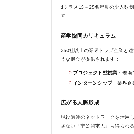
の悪
1クラス15～25名程度の少人
い口
す。
コミ
2.2
バン
産学協同カリキュラム
タン
ゲー
250社以上の業界トップ企業と
ムア
カデ
うな機会が提供されます：
ミー
の良
プロジェクト型授業
：現場
い口
インターンシップ
：業界企
コミ
3
バン
広がる人脈形成
タン
ゲー
現役講師のネットワークを活用
ムア
さない「非公開求人」も得られ
カデ
ミー