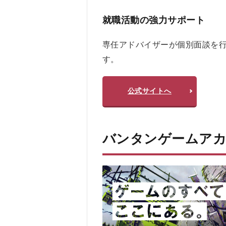
のメ
リッ
就職活動の強力サポート
ト、
デメ
専任アドバイザーが個別面談を
リッ
す。
ト
3.2.1
メリッ
公式サイトへ
ト
3.2.2
デメリ
バンタンゲームアカ
ット
4
バ
ン
タ
ン
ゲ
ー