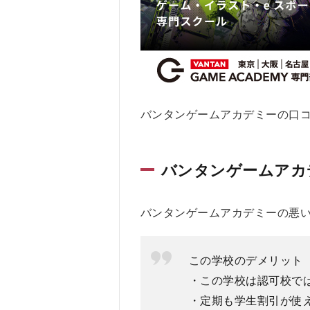
ム
ア
カ
デ
ミ
ー
を
お
バンタンゲームアカデミーの口コミ、評
す
す
め
バンタンゲームアカ
す
る
人
バンタンゲームアカデミーの悪
お
す
す
め
この学校のデメリット
し
・この学校は認可校で
な
・定期も学生割引が使
い