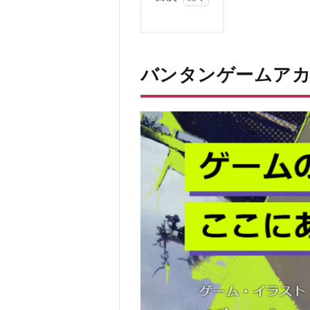
1
バ
ン
タ
バンタンゲームア
ン
ゲ
ー
ム
ア
カ
デ
ミ
ー
と
は
1.0.1
現役プ
ロ講師
による
直接指