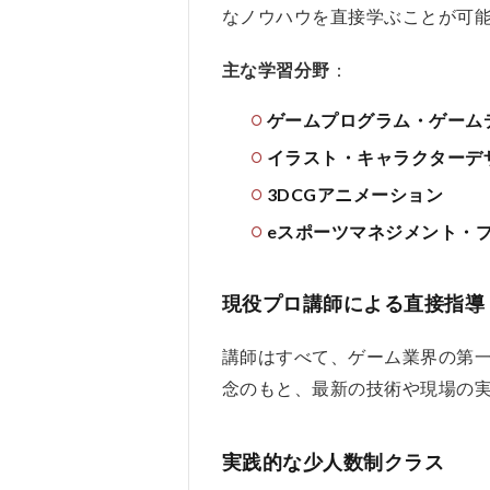
力サポ
なノウハウを直接学ぶことが可
ート
2
主な学習分野
：
バン
タン
ゲームプログラム・ゲーム
ゲー
イラスト・キャラクターデ
ムア
カデ
3DCGアニメーション
ミー
eスポーツマネジメント・
の口
コ
ミ、
評判
現役プロ講師による直接指導
2.1
講師はすべて、ゲーム業界の第
バン
タン
念のもと、最新の技術や現場の
ゲー
ムア
カデ
実践的な少人数制クラス
ミー