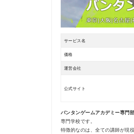
導
1.0.2
実践的
な少人
数制ク
ラス
サービス名
1.0.3
価格
産学協
同カリ
運営会社
キュラ
ム
1.0.4
公式サイト
広がる
人脈形
成
バンタンゲームアカデミー専門
1.0.5
専門学校です。
就職活
特徴的なのは、全ての講師が現
動の強