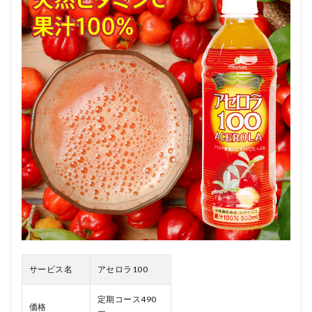
アセ
ロラ
100
の口
コ
ミ、
評判
3
ア
セ
ロ
ラ
100
を
お
す
す
め
す
る
人
サービス名
アセロラ100
4
定期コース490
ア
価格