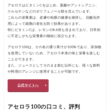
質
アセロラはビタミンCをはじめ、葉酸やアントシアニン、
問
疑
ケルセチンなどのポリフェノール類を含んでいます。
問Q
これらの栄養素は、皮膚や粘膜の健康を維持し、抗酸化作
＆A
用によって細胞の老化を防ぐ効果があります。
5.0.1
特にビタミンCは、レモンの8.6倍も含まれており、日常的
Q1: ア
に不足しがちな栄養素の補給に役立ちます。
セロラ
100に
はどの
アセロラ100は、その名の通り果汁が100%であり、添加物
ような
を使用していないため、アセロラ本来の味と栄養を楽しむ
栄養成
分が含
ことができます。
まれて
また、ジュースとしてそのまま飲む以外にも、様々な飲料
います
や料理のアレンジに使用することが可能です。
か？
5.0.2
Q2: ア
公式サイトへ
セロラ
100の
摂取推
奨量は
アセロラ100の口コミ、評判
どのく