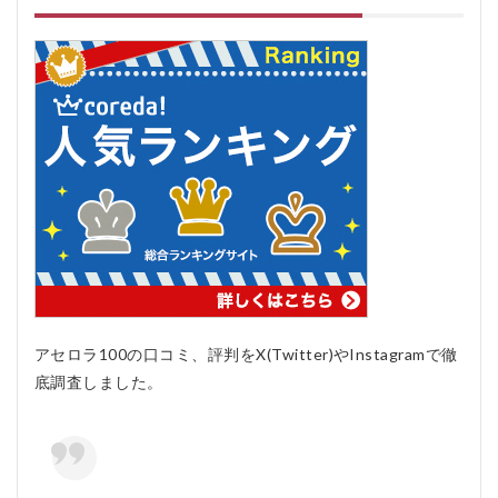
らいで
すか？
5.0.3
Q3: ア
セロラ
100は
どのよ
うに保
存すれ
ば良い
です
か？
5.0.4
Q4: ア
セロラ
100は
アセロラ100の口コミ、評判をX(Twitter)やInstagramで徹
子供に
も安全
底調査しました。
です
か？
5.0.5
Q5: 妊
娠中ま