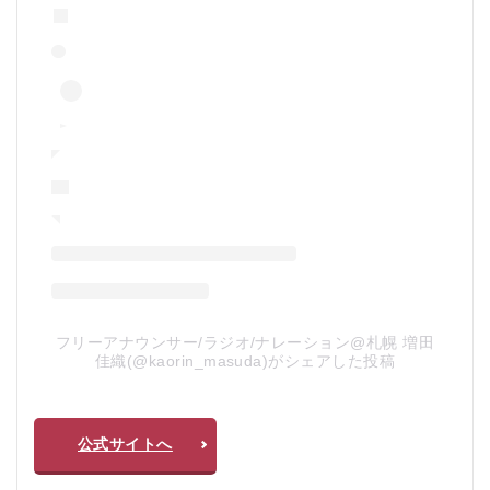
フリーアナウンサー/ラジオ/ナレーション@札幌 増田
佳織(@kaorin_masuda)がシェアした投稿
公式サイトへ