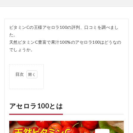
ビタミンCの王様アセロラ100の評判、口コミを調べまし
た。
天然ビタミンC豊富で果汁100%のアセロラ100はどうなの
でしょうか。
目次
1
ア
セ
ロ
ラ
アセロラ100とは
100
と
は
2