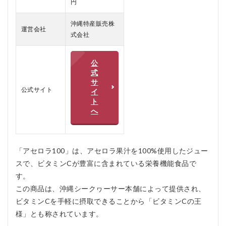
円
セ
ロ
ラ
沖縄特産販売株
運営会社
100
式会社
を
お
す
公
す
式
め
サ
し
公式サイト
イ
な
ト
い
へ
人
5
ア
セ
「アセロラ100」は、アセロラ果汁を100%使用したジュー
ロ
スで、ビタミンCが豊富に含まれている栄養機能食品で
ラ
100
す。
の
この商品は、沖縄シークヮーサー本舗によって提供され、
よ
ビタミンCを手軽に摂取できることから「ビタミンCの王
く
あ
様」とも称されています。
る