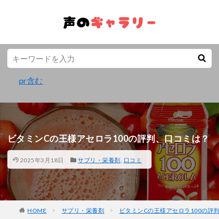
pr含む
ビタミンCの王様アセロラ100の評判、口コミは？
2025年3月18日
サプリ・栄養剤
,
口コミ
HOME
サプリ・栄養剤
ビタミンCの王様アセロラ100の評