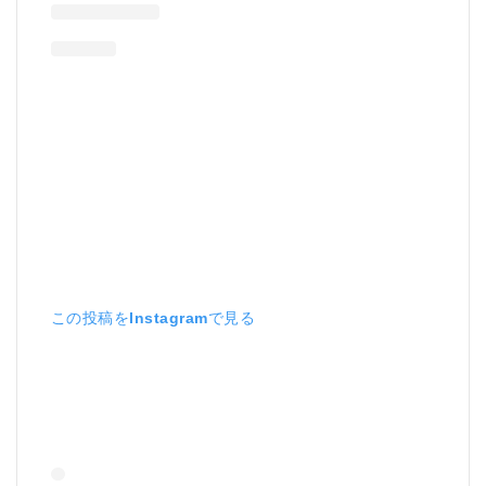
たは授
乳中の
摂取は
安全で
すか？
5.0.6
Q6: ア
セロラ
100の
味はど
のよう
なもの
です
か？
この投稿をInstagramで見る
5.0.7
Q7: ア
セロラ
100に
副作用
はあり
ます
か？