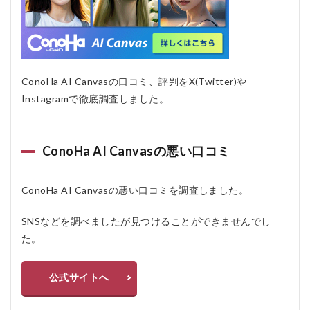
か？
5.2.3
Q3: 画
像生成
にどの
ConoHa AI Canvasの口コミ、評判をX(Twitter)や
くらい
の時間
Instagramで徹底調査しました。
がかか
ります
か？
ConoHa AI Canvasの悪い口コミ
ConoHa AI Canvasの悪い口コミを調査しました。
SNSなどを調べましたが見つけることができませんでし
た。
公式サイトへ