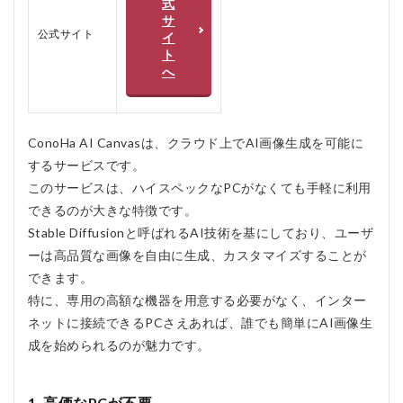
式
Canvas
サ
の悪い
公式サイト
イ
口コミ
ト
2.2
へ
ConoHa
AI
Canvas
の良い
ConoHa AI Canvasは、クラウド上でAI画像生成を可能に
口コミ
するサービスです。
3
このサービスは、ハイスペックなPCがなくても手軽に利用
ConoHa
できるのが大きな特徴です。
AI
Canvas
Stable Diffusionと呼ばれるAI技術を基にしており、ユーザ
のメリ
ーは高品質な画像を自由に生成、カスタマイズすることが
ット、
できます。
デメリ
ット
特に、専用の高額な機器を用意する必要がなく、インター
ネットに接続できるPCさえあれば、誰でも簡単にAI画像生
3.2.1
メリッ
成を始められるのが魅力です。
ト
3.2.2
1. 高価なPCが不要