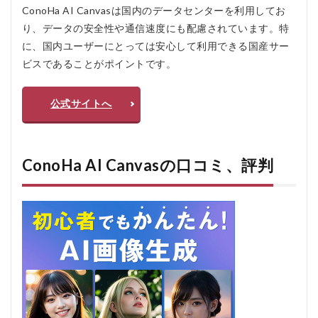
ConoHa AI Canvasは国内のデータセンターを利用してお
AI
Canvas
り、データの安全性や通信速度にも配慮されています。特
のよく
に、国内ユーザーにとっては安心して利用できる国産サー
ある質
問疑問
ビスであることがポイントです。
Q＆A
5.2.1
公式サイトへ
Q1:
ConoHa
AI
Canvas
ConoHa AI Canvasの口コミ、評判
は無料
で利用
できま
すか？
5.2.2
Q2: 生
成され
た画像
の著作
権はど
うなり
ます