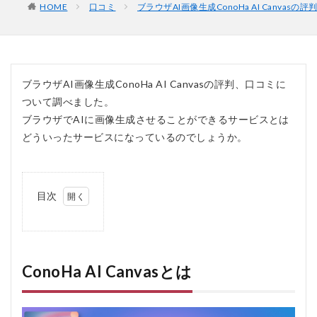
HOME
口コミ
ブラウザAI画像生成ConoHa AI Canvas
ブラウザAI画像生成ConoHa AI Canvasの評判、口コミに
ついて調べました。
ブラウザでAIに画像生成させることができるサービスとは
どういったサービスになっているのでしょうか。
目次
1
ConoHa
AI
Canvas
とは
ConoHa AI Canvasとは
1.0.1
1. 高価
なPCが