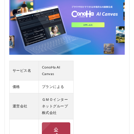
不要
1.0.2
2. 画像
生成に
制限な
し
1.0.3
3. 安心
の国産
サービ
ConoHa AI
ス
サービス名
Canvas
2
ConoHa
価格
プランによる
AI
Canvas
ＧＭＯインター
の口コ
ミ、評
運営会社
ネットグループ
判
株式会社
2.1
ConoHa
公
AI