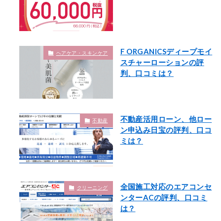
F ORGANICSディープモイ
ヘアケア・スキンケア
スチャーローションの評
判、口コミは？
不動産活用ローン、他ロー
不動産
ン申込み日宝の評判、口コ
ミは？
全国施工対応のエアコンセ
クリーニング
ンターACの評判、口コミ
は？