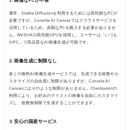
デメリ
ット
通常、Stable Diffusionを利用するためには高性能なPCが
4
必要ですが、ConoHa AI Canvasではクラウドサービスを
ConoHa
AI
活用しているため、高額なPCを購入する必要がありませ
Canvas
ん。NVIDIAの高性能GPUを採用し、ユーザーは「いつも
をおす
のPC」で高品質なAI画像生成が可能です。
すめす
る人お
すすめ
しない
2. 画像生成に制限なし
人
4.2.1
多くの無料AI画像生成サービスでは、生成できる枚数やカ
おすす
スタマイズの自由度に制限がありますが、ConoHa AI
めする
Canvasにはそのような制限がありません。Checkpointの
人
利用により、お好みのテイストの画像を自由にカスタマイ
4.2.2
ズし、枚数無制限で生成することができます。
おすす
めしな
い人
3. 安心の国産サービス
5
ConoHa