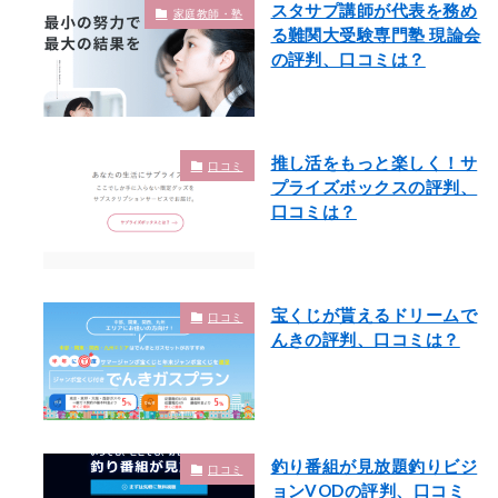
スタサプ講師が代表を務め
家庭教師・塾
る難関大受験専門塾 現論会
の評判、口コミは？
推し活をもっと楽しく！サ
口コミ
プライズボックスの評判、
口コミは？
宝くじが貰えるドリームで
口コミ
んきの評判、口コミは？
釣り番組が見放題釣りビジ
口コミ
ョンVODの評判、口コミ