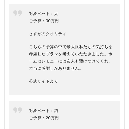
メリッ
ト
対象ペット：犬
4.1
ご予算：30万円
メリ
ット
さすがのクオリティ
4.2
デメ
こちらの予算の中で最大限私たちの気持ちを
リッ
考慮したプランを考えていただきました。ホ
ト
ームセレモニーには友人も駆けつけてくれ、
5
本当に感謝しかありません。
GRAN
CIEL(グ
ランシ
公式サイトより
エル)を
おすす
めする
人おす
すめし
対象ペット：猫
ない人
ご予算：20万円
5.1
おす