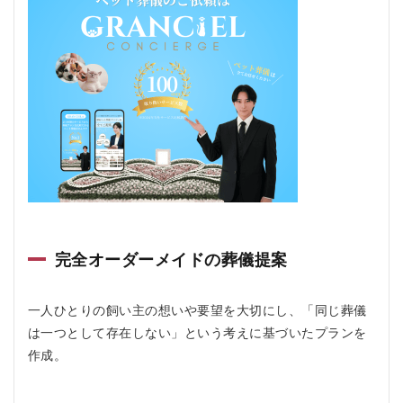
GRAN
CIEL(グ
ランシ
エル)の
口コ
ミ、評
判
2.1
GRAN
CIEL(グ
ランシ
エル)の
悪い口
コミ
完全オーダーメイドの葬儀提案
2.2
GRAN
CIEL(グ
一人ひとりの飼い主の想いや要望を大切にし、「同じ葬儀
ランシ
エル)の
は一つとして存在しない」という考えに基づいたプランを
良い口
作成。
コミ
3