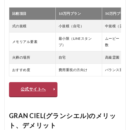
比較項目
10万円プラン
50万円プラン
式の規模
小規模（自宅）
中規模（霊園
最小限（LINEスタン
ムービー・リ
メモリアル要素
プ）
数
火葬の場所
自宅
高級霊園
おすすめ度
費用重視の方向け
バランス重視
公式サイトへ
GRAN CIEL(グランシエル)のメリッ
ト、デメリット