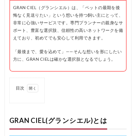
GRAN CIEL（グランシエル）は、「ペットの最期を後
悔なく見送りたい」という想いを持つ飼い主にとって、
非常に心強いサービスです。専門プランナーの親身なサ
ポート、豊富な選択肢、信頼性の高いネットワークを備
えており、初めてでも安心して利用できます。
「最後まで、愛を込めて」——そんな想いを形にしたい
方に、GRAN CIELは確かな選択肢となるでしょう。
目次
1
GRAN
CIEL(グ
ランシ
エル)と
GRAN CIEL(グランシエル)とは
は
1.1