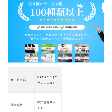
完全
オー
ダー
メイ
ドの
葬儀
提案
1.2
仏
壇・
骨
壺・
花祭
壇な
ど供
養ア
GRAN CIEL(グ
イテ
サービス名
ランシエル)
ムの
選択
肢が
豊富
株式会社Ｒｅ
1.3
運営会社
ｖｏ
メモ