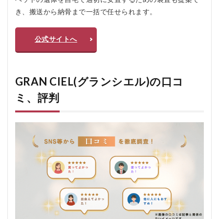
んご
家族
き、搬送から納骨まで一括で任せられます。
のプ
ラン
｜ご
公式サイトへ
予
算：
50万
円
GRAN CIEL(グランシエル)の口コ
（税
込）
ミ、評判
3.3
■ ③ R
ちゃ
んご
家族
のプ
レミ
アム
プラ
ン｜
ご予
算：
100万