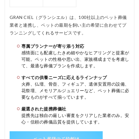
リア
ルジ
ュエ
GRAN CIEL（グランシエル）は、100社以上のペット葬儀
リー
業者と連携し、ペットの最期を飼い主の希望に合わせてプ
やフ
ィギ
ランニングしてくれるサービスです。
ュア
で思
専属プランナーが寄り添う対応
い出
感情面にも配慮したきめ細やかなヒアリングと提案が
をカ
タチ
可能。ペットの性格や思い出、家族構成までを考慮し
に
て、最適な葬儀プランを作成します。
1.4
すべての供養ニーズに応えるラインナップ
安
火葬、仏壇、骨壺、フィギュア、遺体安置用の設備、
置・
花祭壇、メモリアルジュエリーなど、ペット葬儀に必
搬
要なものがすべて揃っています。
送・
葬儀
のす
厳選された提携葬儀社
べて
提携先は独自の厳しい審査をクリアした業者のみ。安
に対
心・信頼の葬儀品質を提供しています。
応
2