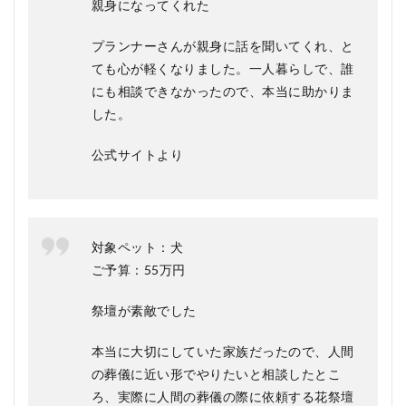
親身になってくれた
すめ
する
人
プランナーさんが親身に話を聞いてくれ、と
ても心が軽くなりました。一人暮らしで、誰
5.2
おす
にも相談できなかったので、本当に助かりま
すめ
した。
しな
い人
公式サイトより
6
GRAN
CIEL(グ
ランシ
エル)の
対象ペット：犬
よくあ
る質問
ご予算：55万円
疑問Q
＆A
祭壇が素敵でした
6.1
Q. 事
本当に大切にしていた家族だったので、人間
前相
の葬儀に近い形でやりたいと相談したとこ
談は
可能
ろ、実際に人間の葬儀の際に依頼する花祭壇