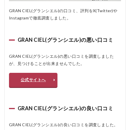
円
（税
GRAN CIEL(グランシエル)の口コミ、評判をX(Twitter)や
込）
Instagramで徹底調査しました。
3.4
■ 対象
エリ
アと
GRAN CIEL(グランシエル)の悪い口コミ
対象
ペッ
ト
GRAN CIEL(グランシエル)の悪い口コミを調査しました
3.5
が、見つけることが出来ませんでした。
■ プラ
ン選
びの
公式サイトへ
ポイ
ント
4
GRAN
GRAN CIEL(グランシエル)の良い口コミ
CIEL(グ
ランシ
エル)の
メリッ
GRAN CIEL(グランシエル)の良い口コミを調査しました。
ト、デ