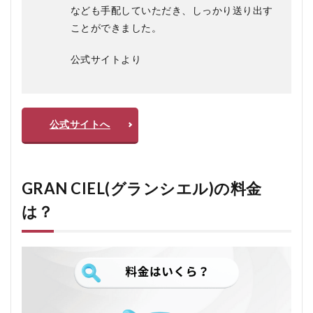
です
なども手配していただき、しっかり送り出す
か？
ことができました。
6.2
Q. 料
公式サイトより
金は
どの
くら
い？
公式サイトへ
6.3
Q. 地
方で
も依
頼で
GRAN CIEL(グランシエル)の料金
きる
の？
は？