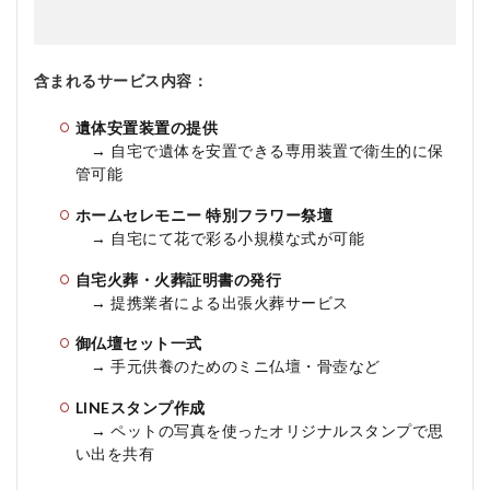
含まれるサービス内容：
遺体安置装置の提供
→ 自宅で遺体を安置できる専用装置で衛生的に保
管可能
ホームセレモニー 特別フラワー祭壇
→ 自宅にて花で彩る小規模な式が可能
自宅火葬・火葬証明書の発行
→ 提携業者による出張火葬サービス
御仏壇セット一式
→ 手元供養のためのミニ仏壇・骨壺など
LINEスタンプ作成
→ ペットの写真を使ったオリジナルスタンプで思
い出を共有