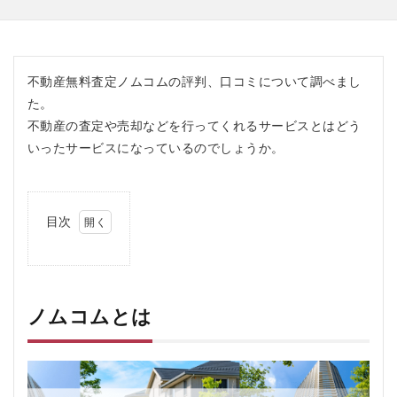
不動産無料査定ノムコムの評判、口コミについて調べまし
た。
不動産の査定や売却などを行ってくれるサービスとはどう
いったサービスになっているのでしょうか。
目次
1
ノ
ム
コ
ム
ノムコムとは
と
は
2
ノム