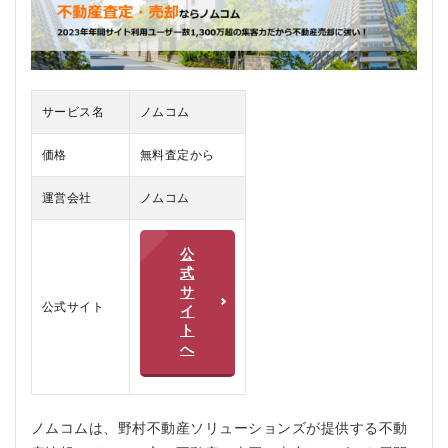
コム
の口
コ
ミ、
評判
2.1
サービス名
ノムコム
ノム
コム
価格
無料査定から
の悪
い口
運営会社
ノムコム
コミ
2.2
公
ノム
式
コム
サ
の良
公式サイト
い口
イ
コミ
ト
へ
3
ノム
コム
のメ
ノムコムは、野村不動産ソリューションズが提供する不動
リッ