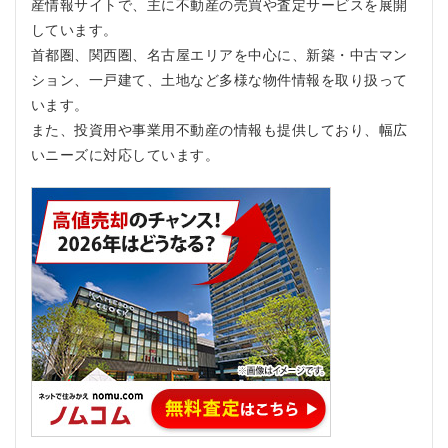
ト、
産情報サイトで、主に不動産の売買や査定サービスを展開
デメ
しています。
リッ
首都圏、関西圏、名古屋エリアを中心に、新築・中古マン
ト
ション、一戸建て、土地など多様な物件情報を取り扱って
4
います。
ノ
ム
また、投資用や事業用不動産の情報も提供しており、幅広
コ
いニーズに対応しています。
ム
を
お
す
す
め
す
る
人
お
す
す
め
し
な
い