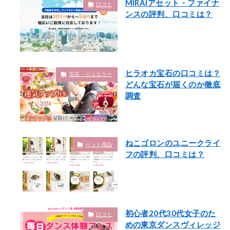
MIRAIアセット・ファイナ
口コミ
ンスの評判、口コミは？
ヒラオカ宝石の口コミは？
宝石・ジュエリー
どんな宝石が届くのか徹底
調査
ねこゴロンのユニークライ
ペット用品
フの評判、口コミは？
初心者20代30代女子のた
口コミ
めの東京ダンスヴィレッジ