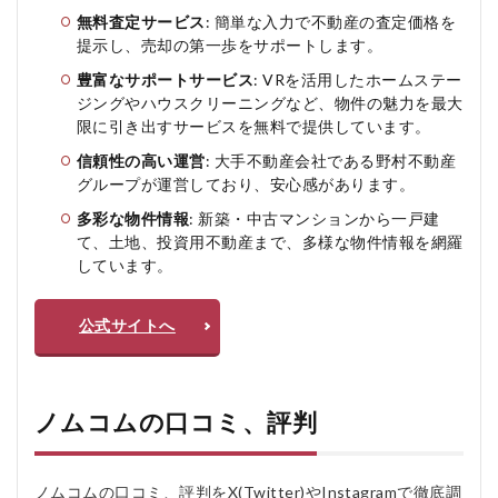
人
無料査定サービス
: 簡単な入力で不動産の査定価格を
5
提示し、売却の第一歩をサポートします。
ノ
豊富なサポートサービス
: VRを活用したホームステー
ム
コ
ジングやハウスクリーニングなど、物件の魅力を最大
ム
限に引き出すサービスを無料で提供しています。
の
信頼性の高い運営
: 大手不動産会社である野村不動産
よ
く
グループが運営しており、安心感があります。
あ
多彩な物件情報
: 新築・中古マンションから一戸建
る
て、土地、投資用不動産まで、多様な物件情報を網羅
質
問
しています。
疑
問Q
＆A
公式サイトへ
ノムコムの口コミ、評判
ノムコムの口コミ、評判をX(Twitter)やInstagramで徹底調