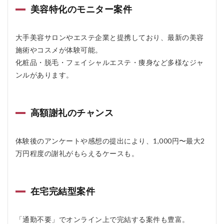
スマ
美容特化のモニター案件
モニ
の悪
い口
大手美容サロンやエステ企業と提携しており、最新の美容
コミ
施術やコスメが体験可能。
2.2
化粧品・脱毛・フェイシャルエステ・痩身など多様なジャ
スマ
ンルがあります。
モニ
の良
い口
コミ
高額謝礼のチャンス
3
スマ
モニ
体験後のアンケートや感想の提出により、1,000円〜最大2
の料
万円程度の謝礼がもらえるケースも。
金
は？
4
在宅完結型案件
スマ
モニ
のメ
リッ
「通勤不要」でオンライン上で完結する案件も豊富。