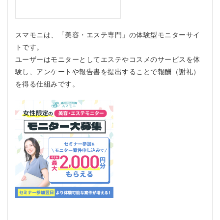
1.4
ノル
マな
し、
スマモニは、「美容・エステ専門」の体験型モニターサイ
自由
トです。
な参
ユーザーはモニターとしてエステやコスメのサービスを体
加
験し、アンケートや報告書を提出することで報酬（謝礼）
1.5
を得る仕組みです。
説明
会の
参加
で特
典多
数
2
スマ
モニ
の口
コ
ミ、
評判
2.1