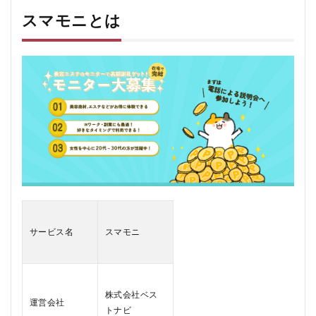
モ
ニ
スマモニとは
と
は
1.1
美容
特化
のモ
ニタ
ー案
件
1.2
高額
謝礼
のチ
ャン
ス
サービス名
スマモニ
1.3
在宅
完結
型案
株式会社ベス
件
運営会社
トナビ