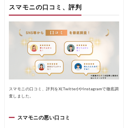
る
スマモニの口コミ、評判
人
お
す
す
め
し
な
い
人
5.1
おす
すめ
する
人
5.2
スマモニの口コミ、評判をX(Twitter)やInstagramで徹底調
おす
査しました。
すめ
しな
い人
スマモニの悪い口コミ
6
ス
マ