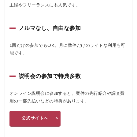
ト、
主婦やフリーランスにも人気です。
デメ
リッ
ト
ノルマなし、自由な参加
4.1
メリ
ット
1回だけの参加でもOK。月に数件だけのライトな利用も可
4.2
能です。
デメ
リッ
ト
説明会の参加で特典多数
5
ス
マ
オンライン説明会に参加すると、案件の先行紹介や調査費
モ
ニ
用の一部先払いなどの特典があります。
を
お
す
公式サイトへ
す
め
す