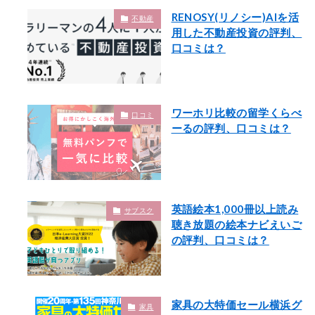
RENOSY(リノシー)AIを活
不動産
用した不動産投資の評判、
口コミは？
ワーホリ比較の留学くらべ
口コミ
ーるの評判、口コミは？
英語絵本1,000冊以上読み
サブスク
聴き放題の絵本ナビえいご
の評判、口コミは？
家具の大特価セール横浜グ
家具