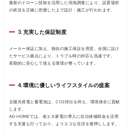
最新のドローン技術を活用した現地調査により、設置場所
大300
万円
の状況を正確に把握した上で設計・施工が行われます。
3.2
費用
の仕
3. 充実した保証制度
組み
4
メーカー保証に加え、独自の施工保証を用意。全国に設け
AD-
HOME
たサービス拠点により、トラブル時の対応も迅速です。
のメリ
長期的に安心して使える環境が整っています。
ット、
デメリ
ット
4. 環境に優しいライフスタイルの提案
4.1
メリ
ット
太陽光発電と蓄電池は、CO2排出を抑え、環境保全に貢献
4.2
します。
デメ
AD-HOMEでは、省エネ家電の導入に自治体補助金を活用
リッ
ト
する支援も行っており、よりエコな生活を後押しします。