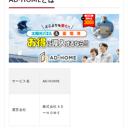
1.1
コス
ト効
率の
高さ
1.2
自社
施工
によ
る高
品質
サー
ビス
1.3
サービス名
AD-HOME
3. 充
実し
た保
証制
度
株式会社ＡＤ
運営会社
1.4
ーＨＯＭＥ
4. 環
境に