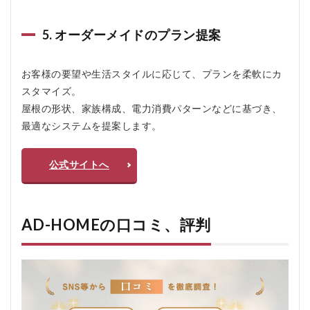
5
AD-
HOME
5. オーダーメイドのプラン提案
をおす
すめす
る人お
お客様の要望や生活スタイルに応じて、プランを柔軟にカ
すすめ
スタマイズ。
しない
人
屋根の形状、家族構成、電力消費パターンなどに基づき、
5.1
最適なシステムを提案します。
おす
すめ
公式サイトへ
する
人
5.2
おす
AD-HOMEの口コミ、評判
すめ
しな
い人
6
AD-
HOME