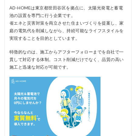
優し
いラ
AD-HOMEは東京都世田谷区を拠点に、太陽光発電と蓄電
イフ
池の設置を専門に行う企業です。
スタ
省エネと災害対策を両立させた住まいづくりを提案し、家
イル
の提
庭の電気代を削減しながら、持続可能なライフスタイルを
案
実現することを目的としています。
1.5
5. オ
特徴的なのは、施工からアフターフォローまでを自社で一
ーダ
貫して対応する体制。コスト削減だけでなく、品質の高い
ーメ
イド
施工と迅速な対応が可能です。
のプ
ラン
提案
2
AD-
HOME
の口コ
ミ、評
判
2.1
AD-