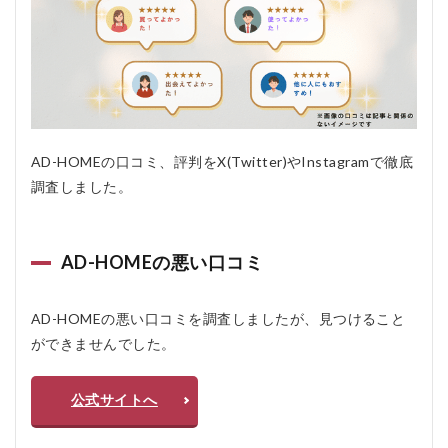
のよく
ある質
問疑問
Q＆A
6.1
Q1：
導入
には
どの
AD-HOMEの口コミ、評判をX(Twitter)やInstagramで徹底
くら
調査しました。
い費
用が
かか
りま
AD-HOMEの悪い口コミ
す
か？
6.2
AD-HOMEの悪い口コミを調査しましたが、見つけること
Q2：
ができませんでした。
補助
金の
申請
公式サイトへ
は代
行し
ても