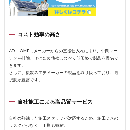
HOME
の悪い
口コミ
2.2
AD-
コスト効率の高さ
HOME
の良い
口コミ
AD-HOMEはメーカーからの直接仕入れにより、中間マー
3
ジンを排除。そのため他社に比べて低価格で製品を提供で
AD-
きます。
HOME
の料金
さらに、複数の主要メーカーの製品を取り扱っており、選
は？
択肢が豊富です。
3.1
【注
目ポ
自社施工による高品質サービス
イン
ト】
東京
自社の熟練した施工スタッフが対応するため、施工ミスの
都の
補助
リスクが少なく、工期も短縮。
金 最