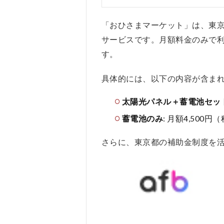
2
おひ
「おひさまマーケット」は、東
さま
サービスです。月額料金のみで
マー
ケッ
す。
トの
口コ
具体的には、以下の内容が含ま
ミ、
評判
太陽光パネル＋蓄電池セッ
2.1
蓄電池のみ
: 月額4,500円
おひ
さま
さらに、東京都の補助金制度を
マー
ケッ
トの
悪い
口コ
ミ
2.2