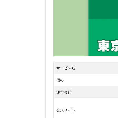
都の補
助金活
用
1.0.3
3. 停電
時の非
常用電
源とし
ての利
用
1.0.4
サービス名
4. 光熱
費削減
価格
効果
1.0.5
運営会社
5. 信頼
性の高
い運営
公式サイト
体制