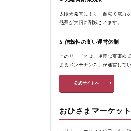
3.2.1
メリッ
太陽光発電により、自宅で電力
ト
熱費が大幅に削減されます。
3.2.2
デメリ
ット
5.
信頼性の高い運営体制
4
お
このサービスは、伊藤忠商事株式
ひ
まるメンテナンス」が運営して
さ
ま
マ
公式サイトへ
ー
ケ
ッ
ト
おひさまマーケット
を
お
す
す
おひさまマーケットの口コミ、評判をX