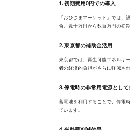
おひ
1.
初期費用0円での導入
さま
マー
「おひさまマーケット」では、
ケッ
合、数十万円から数百万円の初
トの
良い
口コ
ミ
2.
東京都の補助金活用
3
東京都では、再生可能エネルギ
おひ
さま
者の経済的負担がさらに軽減さ
マー
ケッ
トの
3.
停電時の非常用電源として
メリ
ッ
蓄電池を利用することで、停電
ト、
ています。
デメ
リッ
ト
4.
光熱費削減効果