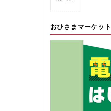
1
お
ひ
さ
おひさまマーケッ
ま
マ
ー
ケ
ッ
ト
と
は
1.0.1
1. 初期
費用0
円での
導入
1.0.2
2. 東京