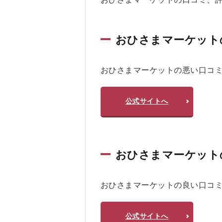
め
す
る
おひさまマーケット
人
お
す
す
おひさまマーケットの悪い口コ
め
し
な
公式サイトへ
い
人
4.2.1
おすす
おひさまマーケット
めする
人
おひさまマーケットの良い口コ
4.2.2
おすす
めしな
公式サイトへ
い人