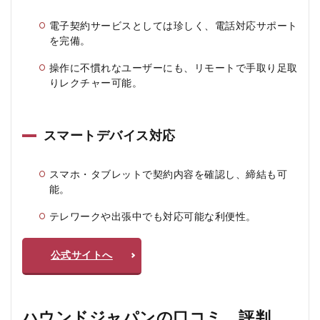
徴：
電子契約サービスとしては珍しく、電話対応サポート
4
を完備。
ハウ
ンド
操作に不慣れなユーザーにも、リモートで手取り足取
ジャ
りレクチャー可能。
パン
のメ
リッ
ト、
スマートデバイス対応
デメ
リッ
ト
スマホ・タブレットで契約内容を確認し、締結も可
4.1
能。
メリ
ット
テレワークや出張中でも対応可能な利便性。
4.2
デメ
公式サイトへ
リッ
ト
5
ハウンドジャパンの口コミ、評判
ハ