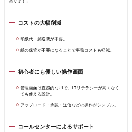
あります。
ジャ
パン
の悪
い口
コミ
コストの大幅削減
2.2
ハウ
印紙代・郵送費が不要。
ンド
ジャ
紙の保管が不要になることで事務コストも軽減。
パン
の良
い口
コミ
初心者にも優しい操作画面
3
ハウ
管理画面は直感的なUIで、ITリテラシーが高くなく
ンド
ても使える設計。
ジャ
パン
アップロード・承認・送信などの操作がシンプル。
の料
金
は？
3.1
コールセンターによるサポート
特