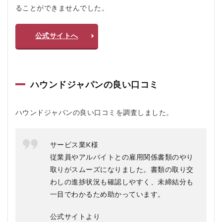
おす
ることができませんでした。
すめ
する
人
公式サイトへ
5.2
おす
すめ
しな
ハウンドジャパンの良い口コミ
い人
6
ハ
ハウンドジャパンの良い口コミを調査しました。
ウ
ン
ド
サービス業K様
ジ
ャ
従業員やアルバイトとの雇用関係書類のやり
パ
取りがスムーズになりました。書類の取り交
ン
の
わしの進捗状況も確認しやすく、未締結分も
よ
一目でわかるため助かっています。
く
あ
公式サイトより
る