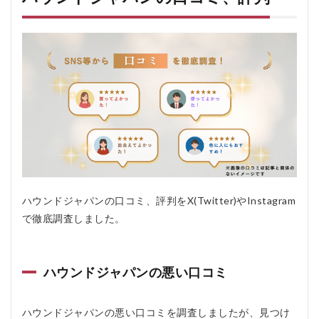
ウ
ン
ド
ジ
ャ
パ
ン
を
お
す
す
め
す
る
人
お
ハウンドジャパンの口コミ、評判をX(Twitter)やInstagram
す
で徹底調査しました。
す
め
し
な
ハウンドジャパンの悪い口コミ
い
人
5.1
ハウンドジャパンの悪い口コミを調査しましたが、見つけ