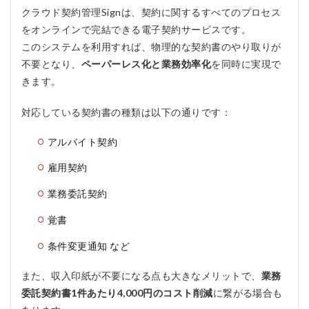
ーに
クラウド契約管理Signは、契約に関するすべてのプロセス
よる
サポ
をオンラインで完結できる電子契約サービスです。
ート
このシステムを利用すれば、物理的な契約書のやり取りが
1.4
不要となり、
ペーパーレス化と業務効率化
を同時に実現で
スマ
きます。
ート
デバ
対応している契約書の種類は以下の通りです：
イス
対応
アルバイト契約
2
ハウ
雇用契約
ンド
ジャ
業務委託契約
パン
の口
覚書
コ
ミ、
条件変更通知 など
評判
2.1
また、収入印紙が不要になる点も大きなメリットで、
業務
ハウ
委託契約書1件あたり4,000円のコスト削減
に繋がる場合も
ンド