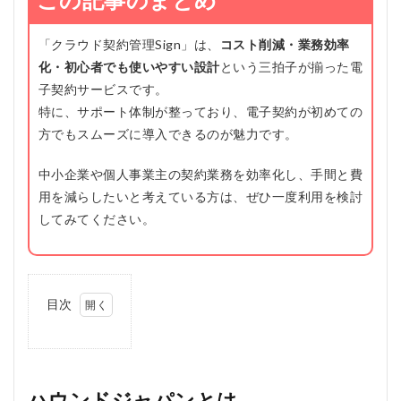
「クラウド契約管理Sign」は、
コスト削減・業務効率
化・初心者でも使いやすい設計
という三拍子が揃った電
子契約サービスです。
特に、サポート体制が整っており、電子契約が初めての
方でもスムーズに導入できるのが魅力です。
中小企業や個人事業主の契約業務を効率化し、手間と費
用を減らしたいと考えている方は、ぜひ一度利用を検討
してみてください。
目次
1
ハ
ウ
ン
ド
ハウンドジャパンとは