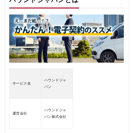
ジ
ャ
パ
ン
と
は
1.1
コス
トの
大幅
削減
1.2
初心
ハウンドジャ
者に
サービス名
パン
も優
しい
操作
画面
ハウンドジャ
1.3
運営会社
パン株式会社
コー
ルセ
ンタ