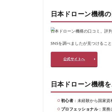
ー
ン
機
日本ドローン機構の
構
の
よ
日本ドローン機構の口コミ、評判をX(
く
あ
SNSを調べましたが見つけるこ
る
質
問
疑
公式サイトへ
問
Q
＆A
日本ドローン機構を
初心者
：未経験から国家資
プロフェッショナル
：業務