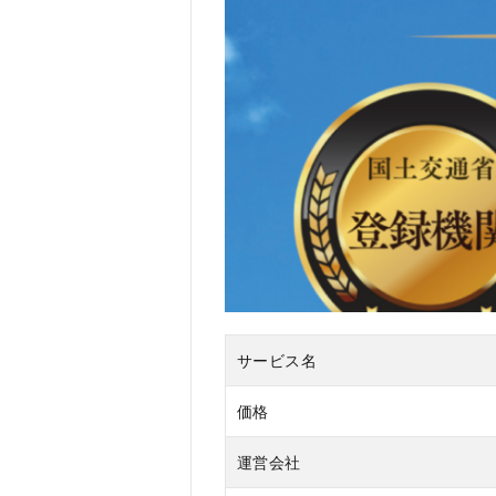
3
日
本
ド
ロ
ー
ン
機
構
を
お
す
す
め
す
サービス名
る
人
価格
4
運営会社
日
本