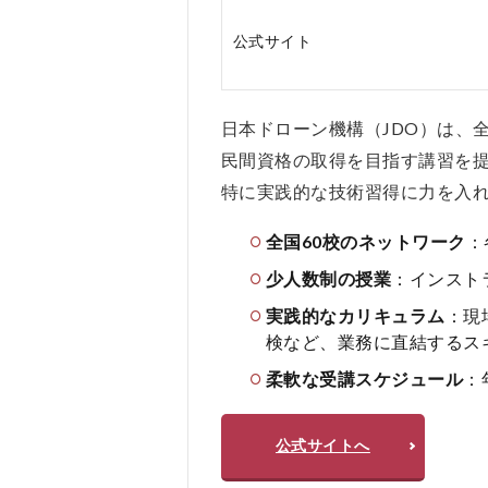
ド
ロ
公式サイト
ー
ン
機
日本ドローン機構（JDO）は、
構
を
民間資格の取得を目指す講習を
お
特に実践的な技術習得に力を入
す
す
全国60校のネットワーク
：
め
し
少人数制の授業
：インスト
な
実践的なカリキュラム
：現
い
人
検など、業務に直結するス
5
柔軟な受講スケジュール
：
日
本
公式サイトへ
ド
ロ