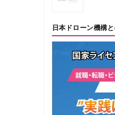
1
日
本
ド
日本ドローン機構と
ロ
ー
ン
機
構
と
は
2
日本
ドロ
ーン
機構
の口
コ
ミ、
評判