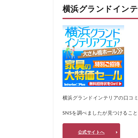
し
横浜グランドインテ
な
い
人
5
横
浜
グ
ラ
ン
ド
イ
ン
テ
横浜グランドインテリアの口コミ、評判
リ
ア
の
SNSを調べましたが見つけるこ
よ
く
あ
公式サイトへ
る