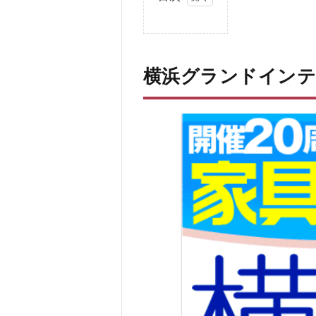
1
横
浜
グ
横浜グランドイン
ラ
ン
ド
イ
ン
テ
リ
ア
と
は
2
横浜
グラ
ンド
イン
テリ