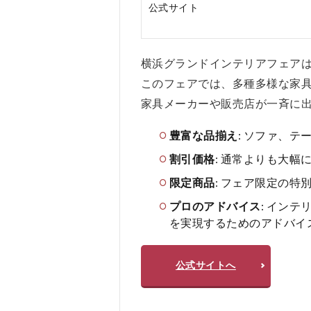
め
公式サイト
す
る
人
横浜グランドインテリアフェア
4
このフェアでは、多種多様な家
横
浜
家具メーカーや販売店が一斉に
グ
ラ
豊富な品揃え
: ソファ、
ン
ド
割引価格
: 通常よりも大
イ
限定商品
: フェア限定の
ン
テ
プロのアドバイス
: イン
リ
を実現するためのアドバイ
ア
を
お
公式サイトへ
す
す
め