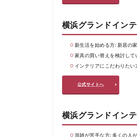
質
問
疑
横浜グランドイン
問
Q
＆A
新生活を始める方: 新居の
家具の買い替えを検討して
インテリアにこだわりたい
公式サイトへ
横浜グランドイン
混雑が苦手な方: 多くの人