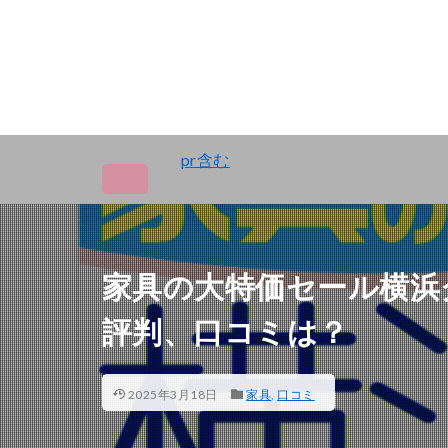
pr含む
家具の大特価セール横浜
評判、口コミは？
2025年3月18日
家具
,
口コミ