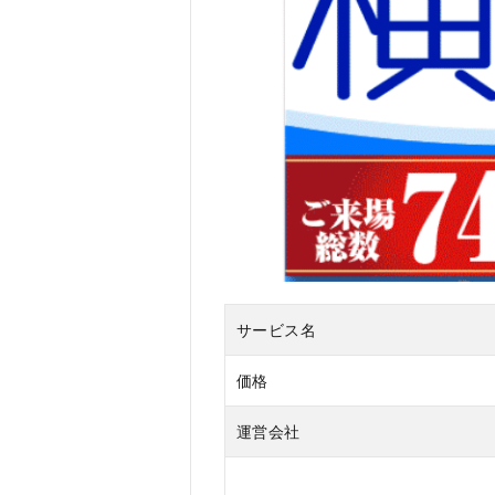
アの
口コ
ミ、
評判
3
横
浜
グ
ラ
ン
ド
イ
ン
サービス名
テ
リ
ア
価格
を
お
運営会社
す
す