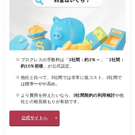
プログレスの手数料は「
3社間：約3％～
」「
2社間：
約10％前後
」が公式設定。
他社と比べて、3社間では非常に低コスト、2社間で
は標準〜やや高め。
より費用を抑えたいなら、
3社間契約の利用検討
や他
社との相見積もりが有効です。
公式サイトへ