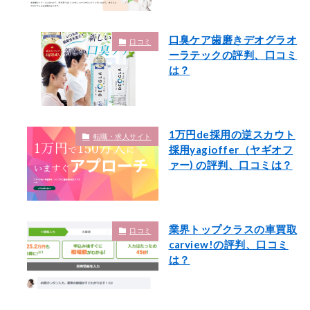
口臭ケア歯磨きデオグラオ
口コミ
ーラテックの評判、口コミ
は？
1万円de採用の逆スカウト
転職・求人サイト
採用yagioffer（ヤギオフ
ァー) の評判、口コミは？
業界トップクラスの車買取
口コミ
carview!の評判、口コミ
は？