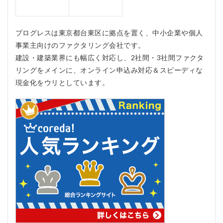
グレ
スの
良い
口コ
プログレスは東京都台東区に拠点を置く、中小企業や個人
ミ
事業主向けのファクタリング会社です。
3
建設・建築業界にも幅広く対応し、2社間・3社間ファクタ
プロ
リングをメインに、オンライン申込み対応＆スピーディな
グレ
現金化をウリとしています。
スの
料金
は？
4
プロ
グレ
スの
メリ
ッ
ト、
デメ
リッ
ト
4.1