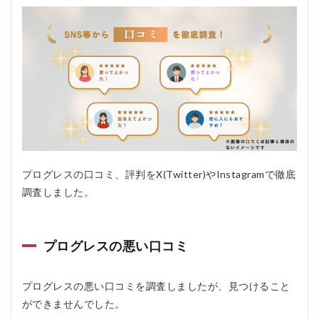
め
し
な
い
人
5.1
✅ お
すす
めす
る人
5.2
プログレスの口コミ、評判をX(Twitter)やInstagramで徹底
❌ お
すす
調査しました。
めし
ない
人
プログレスの悪い口コミ
6
プ
ロ
プログレスの悪い口コミを調査しましたが、見つけること
グ
ができませんでした。
レ
ス