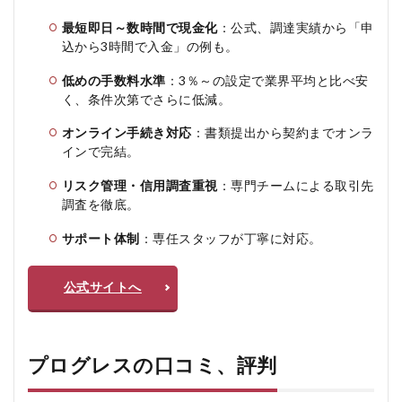
◎ メ
リッ
最短即日～数時間で現金化
：公式、調達実績から「申
ト
込から3時間で入金」の例も
。
4.2
低めの手数料水準
：3％～の設定で業界平均と比べ安
✕ デ
メリ
く、条件次第でさらに低減
。
ット
オンライン手続き対応
：書類提出から契約までオンラ
5
インで完結。
プ
ロ
リスク管理・信用調査重視
：専門チームによる取引先
グ
調査を徹底
。
レ
ス
サポート体制
：専任スタッフが丁寧に対応。
を
お
す
公式サイトへ
す
め
す
る
人
プログレスの口コミ、評判
お
す
す