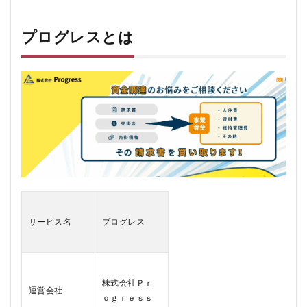
ロ
グ
レ
プログレスとは
ス
と
は
2
プロ
グレ
スの
口コ
ミ、
評判
2.1
プロ
グレ
サービス名
プログレス
スの
悪い
口コ
ミ
株式会社Ｐｒ
2.2
運営会社
ｏｇｒｅｓｓ
プロ