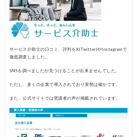
には
どの
くら
いの
時間
がか
かり
ます
か？
サービス介助士の口コミ、評判をX(Twitter)やInstagramで
5.2
徹底調査しました。
Q2:
取得
SNSを調べましたが見つけることが出来ませんでした。
にか
かる
費用
ただし、多くの企業で導入されており実勢は確かです。
はど
のく
また、公式サイトでは受講者の声が掲載されています。
らい
です
か？
5.3
Q3:
資格