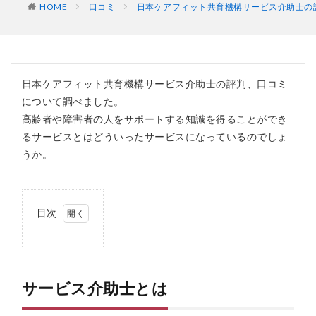
HOME
口コミ
日本ケアフィット共育機構サービス介助士の
日本ケアフィット共育機構サービス介助士の評判、口コミ
について調べました。
高齢者や障害者の人をサポートする知識を得ることができ
るサービスとはどういったサービスになっているのでしょ
うか。
目次
1
サ
ー
ビ
ス
サービス介助士とは
介
助