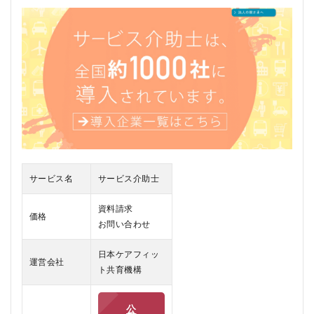
士
と
は
2
サー
ビス
介助
士の
口コ
ミ、
評判
3
サービス名
サービス介助士
サ
ー
ビ
資料請求
価格
ス
お問い合わせ
介
助
日本ケアフィッ
士
運営会社
を
ト共育機構
お
す
す
公