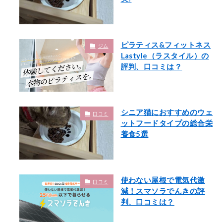
ピラティス&フィットネス
ジム
Lastyle（ラスタイル）の
評判、口コミは？
シニア猫におすすめのウェ
口コミ
ットフードタイプの総合栄
養食5選
使わない屋根で電気代激
口コミ
減！スマソラでんきの評
判、口コミは？