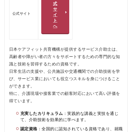
め
式
す
サ
る
公式サイト
イ
人
ト
へ
4
サ
ー
ビ
ス
日本ケアフィット共育機構が提供するサービス介助士は、
介
高齢者や障がい者の方々をサポートするための専門的な知
助
識と技術を習得するための資格です。
士
を
日常生活の支援や、公共施設や交通機関での介助技術を学
お
び、サービス業においても役立つスキルを身につけること
す
ができます。
す
め
特に、介護現場や接客業での顧客対応において高い評価を
し
得ています。
な
い
人
充実したカリキュラム
：実践的な講義と実技を通じ
て、介助技術を効果的に学べます。
5
サ
認定資格
：全国的に認知されている資格であり、就職