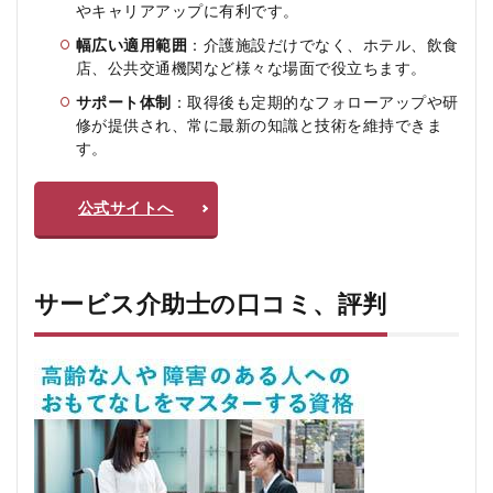
ー
やキャリアアップに有利です。
ビ
ス
幅広い適用範囲
：介護施設だけでなく、ホテル、飲食
介
店、公共交通機関など様々な場面で役立ちます。
助
サポート体制
：取得後も定期的なフォローアップや研
士
の
修が提供され、常に最新の知識と技術を維持できま
よ
す。
く
あ
る
公式サイトへ
質
問
疑
問Q
サービス介助士の口コミ、評判
＆A
5.1
Q1:
サー
ビス
介助
士の
資格
取得