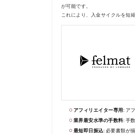
3
が可能です。
クイ
これにより、入金サイクルを短
ック
ファ
クタ
ーの
メリ
ッ
ト、
デメ
リッ
ト
4
ク
イ
ッ
アフィリエイター専用
: 
ク
フ
業界最安水準の手数料
: 
ァ
ク
最短即日振込
: 必要書類
タ