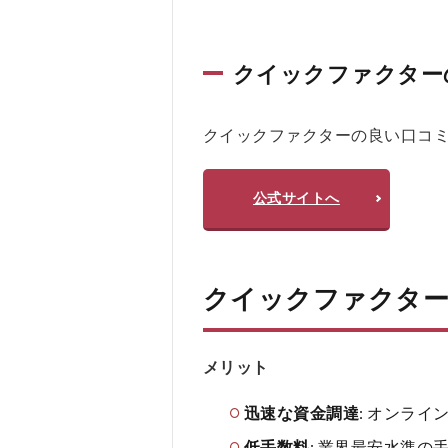
ッ
ク
フ
クイックファクター
ァ
ク
タ
クイックファクターの良い口コ
ー
の
よ
公式サイトへ
く
あ
る
質
問
クイックファクタ
疑
問
Q
メリット
＆A
迅速な資金調達
: オンラ
低手数料
: 業界最安水準