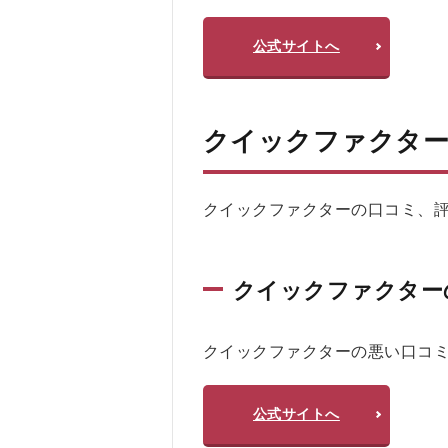
ー
を
公式サイトへ
お
す
す
め
クイックファクター
す
る
人
クイックファクターの口コミ、評判をX
お
す
す
め
クイックファクター
し
な
い
クイックファクターの悪い口コ
人
5
公式サイトへ
ク
イ