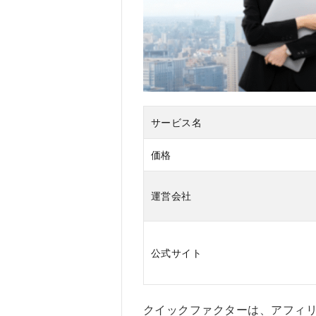
評判
2.1
クイ
ック
ファ
クタ
ーの
サービス名
悪い
口コ
ミ
価格
2.2
クイ
運営会社
ック
ファ
クタ
公式サイト
ーの
良い
口コ
ミ
クイックファクターは、アフィ