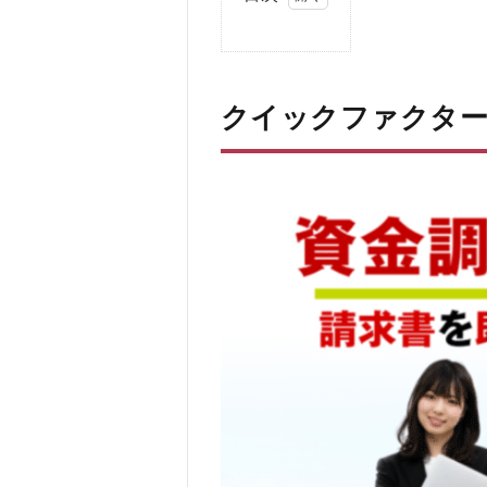
1
ク
イ
ッ
クイックファクタ
ク
フ
ァ
ク
タ
ー
と
は
2
クイ
ック
ファ
クタ
ーの
口コ
ミ、