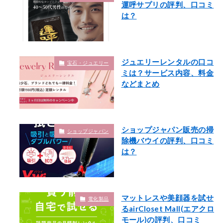
運呼サプリの評判、口コミ
は？
ジュエリーレンタルの口コ
宝石・ジュエリー
ミは？サービス内容、料金
などまとめ
ショップジャパン販売の掃
ショップジャパン
除機バウイの評判、口コミ
は？
マットレスや美顔器を試せ
電化製品
るairCloset Mall(エアクロ
モール)の評判、口コミ