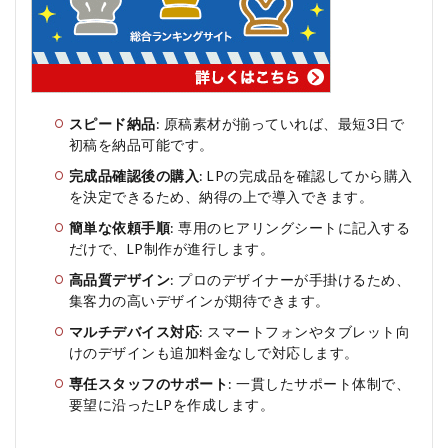
い
人
5
ミ
ラ
イ
スピード納品
: 原稿素材が揃っていれば、最短3日で
ズ
初稿を納品可能です。
の
よ
完成品確認後の購入
: LPの完成品を確認してから購入
く
を決定できるため、納得の上で導入できます。
あ
る
簡単な依頼手順
: 専用のヒアリングシートに記入する
質
だけで、LP制作が進行します。
問
高品質デザイン
: プロのデザイナーが手掛けるため、
疑
問Q
集客力の高いデザインが期待できます。
＆A
マルチデバイス対応
: スマートフォンやタブレット向
けのデザインも追加料金なしで対応します。
専任スタッフのサポート
: 一貫したサポート体制で、
要望に沿ったLPを作成します。