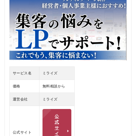
ミラ
イズ
の口
コ
ミ、
評判
2.1
ミラ
イズ
の悪
い口
コミ
サービス名
ミライズ
2.2
ミラ
価格
無料相談から
イズ
の良
運営会社
ミライズ
い口
コミ
公
3
式
ミラ
サ
イズ
公式サイト
イ
のメ