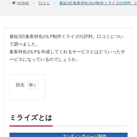
HOME
口コミ
最短3日集客特化のLP制作ミライズの評判、
最短3日集客特化のLP制作ミライズの評判、口コミについ
て調べました。
集客特化のLPを作成してくれるサービスとはどういったサ
ービスになっているのでしょうか。
目次
1
ミ
ラ
イ
ズ
ミライズとは
と
は
2