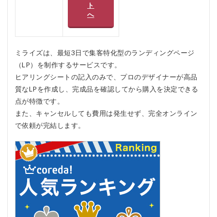
ト
リッ
へ
ト、
デメ
リッ
ト
ミライズは、最短3日で集客特化型のランディングページ
4
（LP）を制作するサービスです。
ミ
ラ
ヒアリングシートの記入のみで、プロのデザイナーが高品
イ
質なLPを作成し、完成品を確認してから購入を決定できる
ズ
を
点が特徴です。
お
また、キャンセルしても費用は発生せず、完全オンライン
す
で依頼が完結します。
す
め
す
る
人
お
す
す
め
し
な