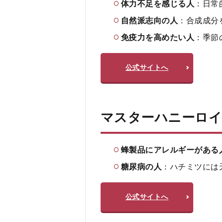
果を実
体力不足を感じる人
：日常
感する
自然派志向の人
：合成成分
までの
期間は
免疫力を高めたい人
：季節
どれく
らいで
すか？
公式サイトへ
5.0.3
Q3. 副
作用は
ありま
マスターハニーロ
すか？
5.0.4
蜂製品にアレルギーがある
Q4. ど
こで購
糖尿病の人
：ハチミツには
入でき
ます
か？
公式サイトへ