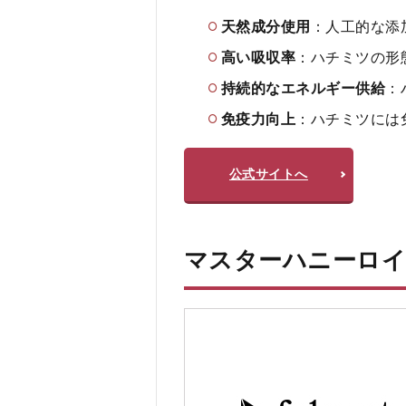
し
天然成分使用
：人工的な添
な
い
高い吸収率
：ハチミツの形
人
持続的なエネルギー供給
：
5
免疫力向上
：ハチミツには
マ
ス
タ
公式サイトへ
ー
ハ
ニ
ー
ロ
マスターハニーロイ
イ
ヤ
ル
の
よ
く
あ
る