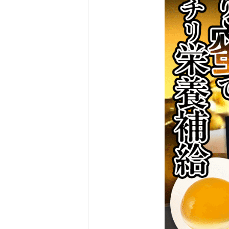
ルの
口コ
ミ、
評判
3
マ
ス
タ
ー
ハ
ニ
ー
ロ
イ
ヤ
ル
を
お
す
す