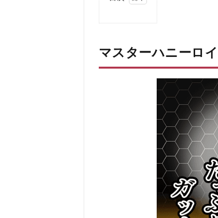
1
マ
ス
タ
マスターハニーロ
ー
ハ
ニ
ー
ロ
イ
ヤ
ル
と
は
2
マス
ター
ハニ
ーロ
イヤ