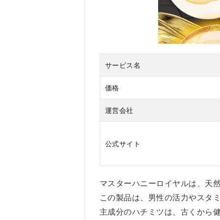
め
す
る
人
4
マ
サービス名
ス
タ
価格
ー
ハ
運営会社
ニ
ー
ロ
イ
公式サイト
ヤ
ル
を
マスターハニーロイヤルは、天
お
す
この製品は、男性の活力やスタ
す
主成分のハチミツは、古くから
め