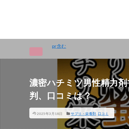
pr含む
濃密ハチミツ男性精力剤
判、口コミは？
2025年3月18日
サプリ・栄養剤
,
口コミ