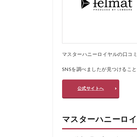
質
問
疑
問
Q
＆A
5.0.1
マスターハニーロイヤルの口コミ、評判
Q1. マ
スター
ハニー
SNSを調べましたが見つけるこ
ロイヤ
ルはど
のよう
公式サイトへ
に摂取
すれば
良いで
すか？
マスターハニーロ
5.0.2
Q2. 効