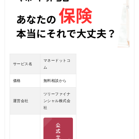
は
2
マネ
ード
ット
コム
の口
コ
ミ、
評判
マネードットコ
サービス名
ム
2.1
マネ
ード
価格
無料相談から
ット
コム
ツリーファイナ
の悪
運営会社
ンシャル株式会
い口
社
コミ
2.2
マネ
公
ード
式
ット
サ