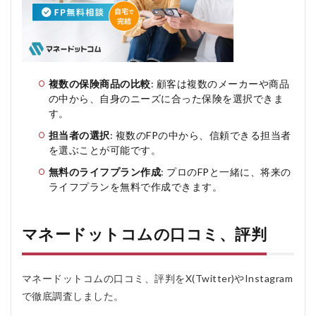
ム
を
お
す
す
め
す
複数の保険商品の比較
: 顧客は複数のメーカーや商品
る
の中から、自身のニーズに合った保険を選択できま
人
す。
お
す
担当者の選択
: 複数のFPの中から、信頼できる担当者
す
を選ぶことが可能です。
め
し
無料のライフプラン作成
: プロのFPと一緒に、将来の
な
ライフプランを無料で作成できます。
い
人
5
マネードットコムの口コミ、評判
マ
ネ
ー
マネードットコムの口コミ、評判をX(Twitter)やInstagram
ド
ッ
で徹底調査しました。
ト