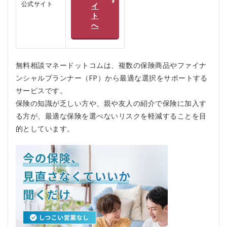
コム
公式サイト
イ
の良
ト
い口
へ
コミ
3
マネ
無料相談マネードットコムは、複数の保険商品やファイナ
ード
ット
ンシャルプランナー（FP）から最適な選択をサポートする
コム
サービスです。
のメ
リッ
保険の知識が乏しい方や、親や友人の紹介で保険に加入す
ト、
る方が、最適な保険を選べないリスクを軽減することを目
デメ
的としています。
リッ
ト
4
マ
ネ
ー
ド
ッ
ト
コ