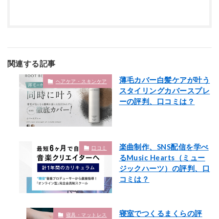
関連する記事
薄毛カバー白髪ケアが叶う
ヘアケア・スキンケア
スタイリングカバースプレ
ーの評判、口コミは？
楽曲制作、SNS配信を学べ
口コミ
るMusic Hearts（ミュー
ジックハーツ）の評判、口
コミは？
寝室でつくるまくらの評
寝具・マットレス