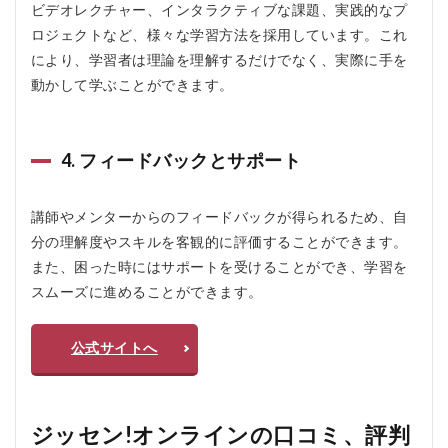
ビデオレクチャー、インタラクティブな課題、実践的なプ
イ
ン
ロジェクトなど、様々な学習方法を採用しています。これ
を
により、学習者は理論を理解するだけでなく、実際に手を
お
す
動かして学ぶことができます。
す
め
し
な
4. フィードバックとサポート
い
人
講師やメンターからのフィードバックが得られるため、自
5
分の理解度やスキルを客観的に評価することができます。
ジ
ッ
また、困った時にはサポートを受けることができ、学習を
セ
スムーズに進めることができます。
ン!
オ
ン
公式サイトへ
ラ
イ
ン
の
よ
ジッセン!オンラインの口コミ、評判
く