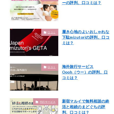
ーの評判、口コミは？
履き心地のよいおしゃれな
口コミ
下駄mizutoriの評判、口コ
ミは？
海外旅行サービス
口コミ
Oooh（ウー）の評判、口
コミは？
新宿マルイで無料相談の終
代行サービス
活と相続のまどぐちの評
判、口コミは？