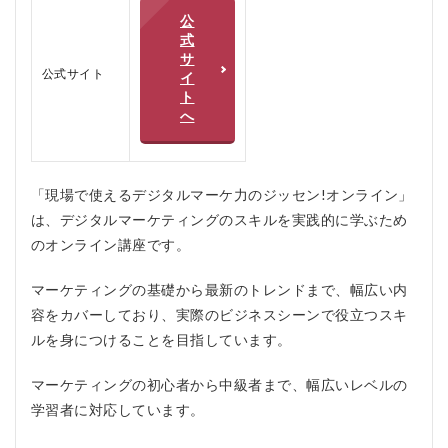
学習
公
方法
式
サ
1.4
公式サイト
イ
4. フ
ト
ィー
へ
ドバ
ック
とサ
ポー
ト
「現場で使えるデジタルマーケ力のジッセン!オンライン」
は、デジタルマーケティングのスキルを実践的に学ぶため
2
のオンライン講座です。
ジッ
セ
ン!
マーケティングの基礎から最新のトレンドまで、幅広い内
オン
容をカバーしており、実際のビジネスシーンで役立つスキ
ライ
ンの
ルを身につけることを目指しています。
口コ
ミ、
マーケティングの初心者から中級者まで、幅広いレベルの
評判
学習者に対応しています。
3
ジ