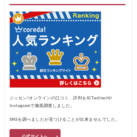
あ
る
質
問
疑
問Q
＆A
5.1
Q: 受
講料
はい
くら
です
か？
5.2
Q: サ
ジッセン!オンラインの口コミ、評判をX(Twitter)や
ポー
Instagramで徹底調査しました。
トは
どの
よう
SNSを調べましたが見つけることが出来ませんでした。
に受
けら
れま
公式サイトへ