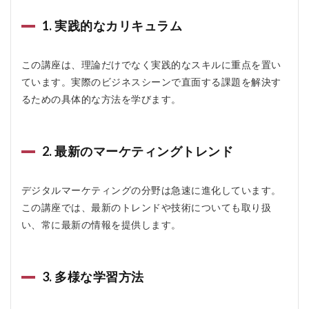
ッ
セ
1. 実践的なカリキュラム
ン!
オ
ン
この講座は、理論だけでなく実践的なスキルに重点を置い
ラ
ています。実際のビジネスシーンで直面する課題を解決す
イ
ン
るための具体的な方法を学びます。
を
お
す
す
2. 最新のマーケティングトレンド
め
す
る
デジタルマーケティングの分野は急速に進化しています。
人
この講座では、最新のトレンドや技術についても取り扱
4
い、常に最新の情報を提供します。
ジ
ッ
セ
ン!
3. 多様な学習方法
オ
ン
ラ