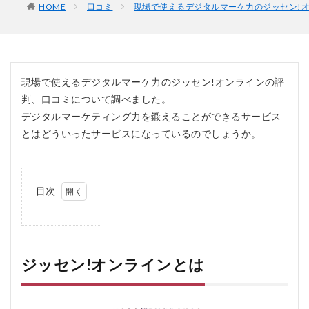
HOME
口コミ
現場で使えるデジタルマーケ力のジッセン!
現場で使えるデジタルマーケ力のジッセン!オンラインの評
判、口コミについて調べました。
デジタルマーケティング力を鍛えることができるサービス
とはどういったサービスになっているのでしょうか。
目次
1
ジ
ッ
セ
ン!
ジッセン!オンラインとは
オ
ン
ラ
イ