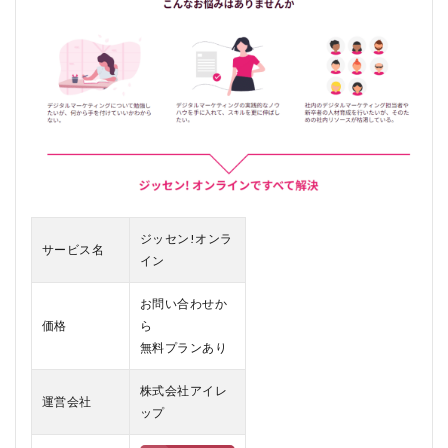
ン
と
は
1.1
1. 実
践的
なカ
リキ
ュラ
ム
1.2
ジッセン!オンラ
2. 最
サービス名
イン
新の
マー
ケテ
お問い合わせか
ィン
価格
ら
グト
無料プランあり
レン
ド
株式会社アイレ
運営会社
1.3
ップ
3. 多
様な