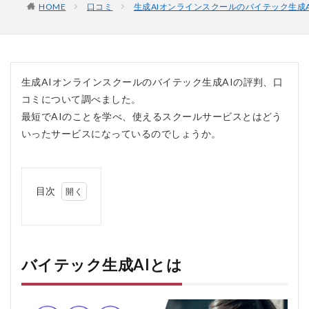
HOME
口コミ
生成AIオンラインスクールのバイテック生成
生成AIオンラインスクールのバイテック生成AIの評判、口
コミについて調べました。
最短でAIのことを学べ、使えるスクールサービスとはどう
いったサービスになっているのでしょうか。
目次
1
バ
イ
テ
ッ
バイテック生成AIとは
ク
生
成AI
と