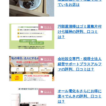
ているお店は
汚部屋清掃はゴミ屋敷片付
口コミ
け七福神の評判、口コミ
は？
会社設立専門・税理士法人
口コミ
経営サポートプラスアルフ
ァの評判、口コミは？
オール電化をさらにお得に
口コミ
楽々でんきの評判、口コミ
は？