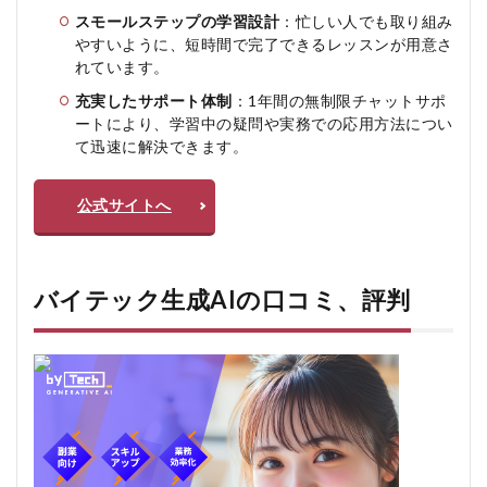
バ
スモールステップの学習設計
：忙しい人でも取り組み
イ
やすいように、短時間で完了できるレッスンが用意さ
テ
れています。
ッ
ク
充実したサポート体制
：1年間の無制限チャットサポ
生
ートにより、学習中の疑問や実務での応用方法につい
成AI
て迅速に解決できます。
の
よ
く
公式サイトへ
あ
る
質
問
疑
バイテック生成AIの口コミ、評判
問Q
＆A