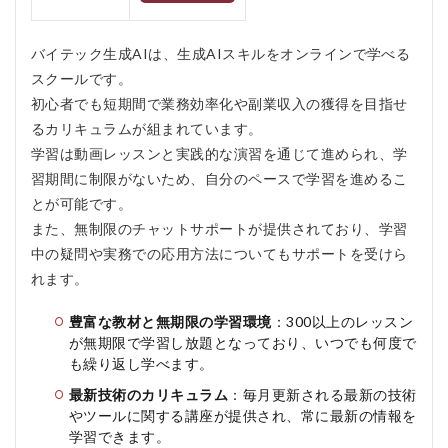
バ
イ
テ
バイテック生成AIは、生成AIスキルをオンラインで学べる
ッ
スクールです。
ク
初心者でも短期間で業務効率化や副業収入の獲得を目指せ
生
成AI
るカリキュラムが組まれています。
を
学習は動画レッスンと実践的な演習を通じて進められ、学
お
す
習期間に制限がないため、自分のペースで学習を進めるこ
す
とが可能です。
め
また、無制限のチャットサポートが提供されており、学習
す
る
中の疑問や実務での応用方法についてもサポートを受けら
人
れます。
お
す
す
豊富な教材と無期限の学習環境
：300以上のレッスン
め
が無期限で学習し放題となっており、いつでも何度で
し
も繰り返し学べます。
な
い
最新技術のカリキュラム
：毎月更新される最新の技術
人
やツールに関する講座が提供され、常に最新の情報を
学習できます。
5