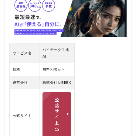
は
2
バイ
テッ
ク生
成AI
の口
コ
バイテック生成
サービス名
ミ、
AI
評判
3
価格
無料相談から
バイ
テッ
運営会社
株式会社 LIBREX
ク生
成AI
のメ
公
リッ
式
ト、
サ
デメ
公式サイト
イ
リッ
ト
ト
へ
4