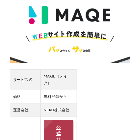
3
MAQE（メ
イク）のメ
リット、デ
メリット
3.0.1
メリッ
ト
3.0.2
デメリ
ット
MAQE（メイ
サービス名
4
ク）
MAQE（メ
イク）をお
価格
無料登録から
すすめする
人おすすめ
しない人
運営会社
NERD株式会社
4.0.1
おすす
公
めする
式
人
サ