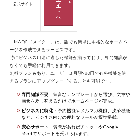
公式サイト
イ
4.0.2
ト
おすす
へ
めしな
い人
5
MAQE（メ
「MAQE（メイク）」は、誰でも簡単に本格的なホームペ
イク）のよ
ージを作成できるサービスです。
くある質問
特にビジネス用途に適した機能が揃っており、専門知識が
疑問Q＆A
なくても手軽に利用できます。
5.0.1
無料プランもあり、ユーザーは月額980円で有料機能を使
Q1.
MAQE
えるプランにアップグレードすることも可能です。
は本当
に無料
専門知識不要
：豊富なテンプレートから選び、文章や
で使え
画像を差し替えるだけでホームページが完成。
ます
か？
ビジネスに特化
：予約機能やメルマガ機能、決済機能
など、ビジネス向けの便利なツールが標準搭載。
5.0.2
Q2. ど
安心サポート
：質問があればチャットやGoogle
んな業
Meetでサポートを受けられます。
種に向