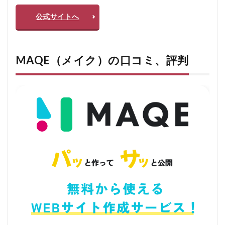
いてい
ます
公式サイトへ
か？
5.0.3
Q3. サ
ポート
MAQE（メイク）の口コミ、評判
はどの
ように
受けら
れます
か？