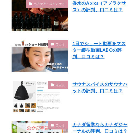
香水のAblxs（アブラクサ
ヘアケア・スキンケア
ス）の評判、口コミは？
1日でショート動画をマス
口コミ
ター縦型動画LABOの評
判、口コミは？
サウナスパイスのサウナハ
口コミ
ットの評判、口コミは？
カナダ留学ならカナダジャ
口コミ
ーナルの評判、口コミは？