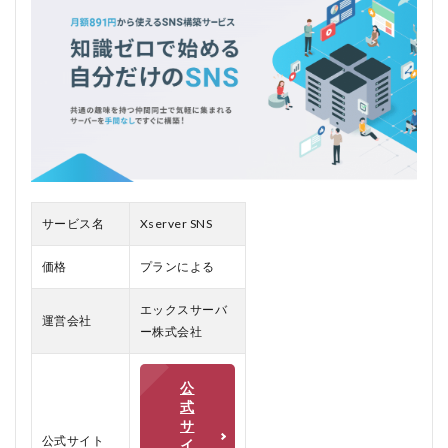
性
1.2
2. 豊
富な
カス
タマ
イズ
オプ
ショ
ン
サービス名
Xserver SNS
1.3
3. 安
定し
価格
プランによる
たパ
フォ
エックスサーバ
ーマ
運営会社
ー株式会社
ンス
1.4
公
4. セ
キュ
式
リテ
サ
公式サイト
ィ対
イ