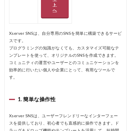
策
ト
へ
2
Xserver
SNSの
口コ
Xserver SNSは、自分専用のSNSを簡単に構築できるサービ
ミ、評
判
スです。
プログラミングの知識がなくても、カスタマイズ可能なテ
3
Xserver
ンプレートを使って、オリジナルのSNSを作成できます。
SNSを
コミュニティの運営やユーザーとのコミュニケーションを
おすす
効率的に行いたい個人や企業にとって、有用なツールで
めする
人
す。
4
Xserver
SNSを
1. 簡単な操作性
おすす
めしな
い人
Xserver SNSは、ユーザーフレンドリーなインターフェー
5
スを提供しており、初心者でも直感的に操作できます。ド
Xserver
ラッグ＆ドロップ機能やテンプレートを活用して、短時間