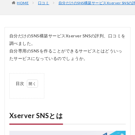
HOME
口コミ
自分だけのSNS構築サービスXserver SNS
自分だけのSNS構築サービスXserver SNSの評判、口コミを
調べました。
自分専用のSNSを作ることができるサービスとはどういっ
たサービスになっているのでしょうか。
目次
1
Xserver
SNSと
は
Xserver SNSとは
1.1
1. 簡
単な
操作