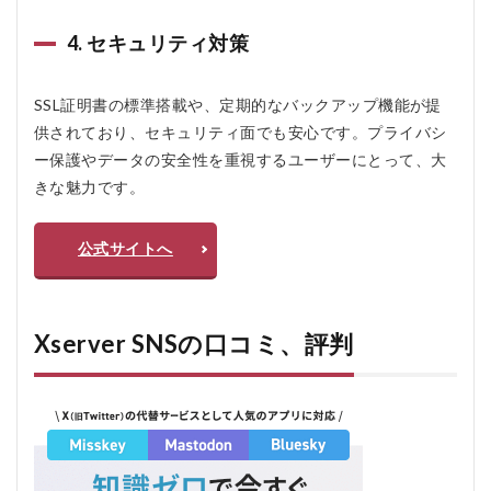
はど
のく
4. セキュリティ対策
らい
です
か？
SSL証明書の標準搭載や、定期的なバックアップ機能が提
5.3
供されており、セキュリティ面でも安心です。プライバシ
Q3:
ー保護やデータの安全性を重視するユーザーにとって、大
セキ
ュリ
きな魅力です。
ティ
対策
はど
公式サイトへ
のよ
うに
なっ
てい
ます
Xserver SNSの口コミ、評判
か？
5.4
Q4:
カス
タマ
イズ