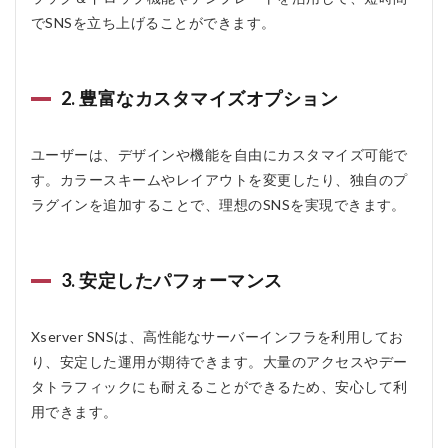
SNSの
でSNSを立ち上げることができます。
よくあ
る質問
疑問Q
＆A
2. 豊富なカスタマイズオプション
5.1
Q1:
プロ
ユーザーは、デザインや機能を自由にカスタマイズ可能で
グラ
す。カラースキームやレイアウトを変更したり、独自のプ
ミン
グの
ラグインを追加することで、理想のSNSを実現できます。
知識
がな
くて
も利
3. 安定したパフォーマンス
用で
きま
す
Xserver SNSは、高性能なサーバーインフラを利用してお
か？
り、安定した運用が期待できます。大量のアクセスやデー
5.2
タトラフィックにも耐えることができるため、安心して利
Q2:
用できます。
月額
料金