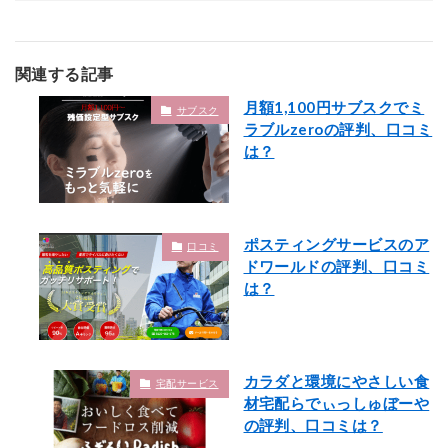
関連する記事
月額1,100円サブスクでミ
サブスク
ラブルzeroの評判、口コミ
は？
ポスティングサービスのア
口コミ
ドワールドの評判、口コミ
は？
カラダと環境にやさしい食
宅配サービス
材宅配らでぃっしゅぼーや
の評判、口コミは？