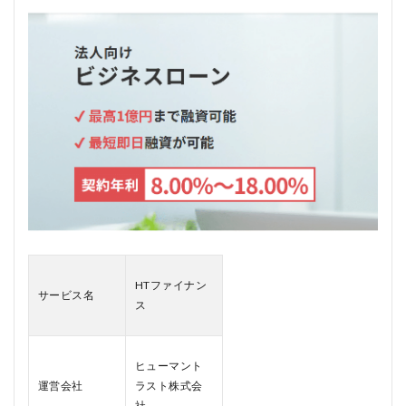
ス
と
は
1.1
柔軟
な審
査基
準
1.2
スピ
ード
感の
ある
対応
1.3
HTファイナン
来店
サービス名
ス
不
要・
Web
完結
ヒューマント
1.4
運営会社
ラスト株式会
最大
社