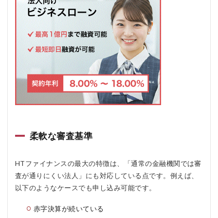
ァイ
ナン
スの
良い
口コ
ミ
3
HT
ファ
イナ
ンス
の料
金
は？
柔軟な審査基準
4
他類
似サ
HTファイナンスの最大の特徴は、「通常の金融機関では審
ービ
査が通りにくい法人」にも対応している点です。例えば、
ス、
以下のようなケースでも申し込み可能です。
商品
との
違い
赤字決算が続いている