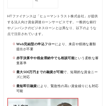
融資
額500
万円
HTファイナンスは「ヒューマントラスト株式会社」が提供
2
する法人向け資金調達ローンサービスです。一般的な銀行
HT
やノンバンクのビジネスローンとは異なり、以下のような
ファ
イナ
点で注目されています。
ンス
の口
Web完結型の申込フロー
により、来店や煩雑な書類
コ
提出が不要
ミ、
評判
赤字決算中や税金滞納中でも相談可能
という柔軟な審
2.1
査基準
HTフ
ァイ
最大500万円までの融資が可能
で、短期的な資金ニー
ナン
ズに対応
スの
悪い
最短即日融資
により、緊急性の高い資金繰りにも対応
口コ
可能
ミ
2.2
HTフ