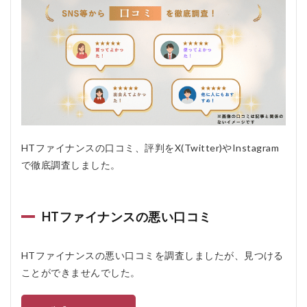
人
6.2
おす
すめ
しな
い人
7
HT
フ
ァ
HTファイナンスの口コミ、評判をX(Twitter)やInstagram
イ
ナ
で徹底調査しました。
ン
ス
の
よ
HTファイナンスの悪い口コミ
く
あ
る
HTファイナンスの悪い口コミを調査しましたが、見つける
質
ことができませんでした。
問
疑
問Q