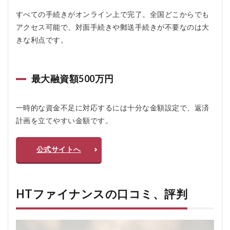
イ
ナ
すべての手続きがオンライン上で完了。全国どこからでも
ン
アクセス可能で、対面手続きや郵送手続きが不要なのは大
ス
きな利点です。
を
お
す
す
め
最大融資額500万円
す
る
人
一時的な資金不足に対応するには十分な金額設定で、返済
お
計画を立てやすい金額です。
す
す
め
公式サイトへ
し
な
い
人
HTファイナンスの口コミ、評判
6.1
おす
すめ
する