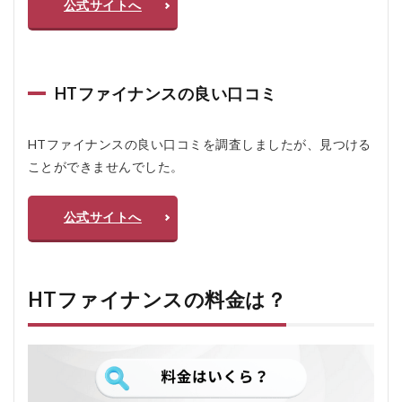
＆A
公式サイトへ
7.1
Q1.
利用
まで
HTファイナンスの良い口コミ
の流
れ
は？
HTファイナンスの良い口コミを調査しましたが、見つける
7.2
ことができませんでした。
Q2.
担保
や保
公式サイトへ
証人
は必
要？
7.3
HTファイナンスの料金は？
Q3.
利用
にあ
たり
注意
点
は？