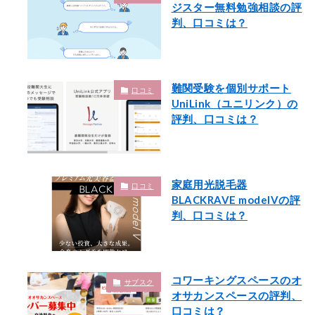
ジスター無料勉強相談の評
判、口コミは？
難関受験を個別サポート
口コミ
UniLink（ユニリンク）の
評判、口コミは？
家庭用光脱毛器
口コミ
BLACKRAVE modelVの評
判、口コミは？
コワーキングスペースのオ
サブスク
オサカンスペースの評判、
口コミは？