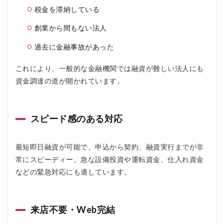
5
税金を滞納している
HT
ファ
創業から間もない法人
イナ
ンス
過去に金融事故があった
のメ
リッ
ト、
これにより、一般的な金融機関では融資が難しい法人にも
デメ
資金調達の道が開かれています。
リッ
ト
5.1
スピード感のある対応
メリ
ット
5.2
最短即日融資が可能で、申込から契約、融資実行までが非
デメ
常にスピーディー。急な設備投資や運転資金、仕入れ資金
リッ
などの緊急対応にも適しています。
ト
6
HT
来店不要・Web完結
フ
ァ