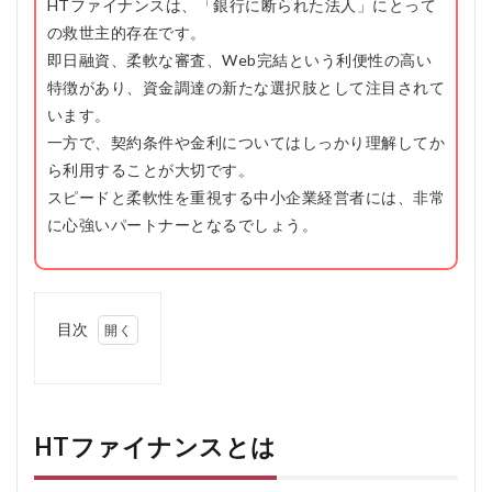
HTファイナンスは、「銀行に断られた法人」にとって
の救世主的存在です。
即日融資、柔軟な審査、Web完結という利便性の高い
特徴があり、資金調達の新たな選択肢として注目されて
います。
一方で、契約条件や金利についてはしっかり理解してか
ら利用することが大切です。
スピードと柔軟性を重視する中小企業経営者には、非常
に心強いパートナーとなるでしょう。
目次
1
HT
フ
ァ
イ
HTファイナンスとは
ナ
ン