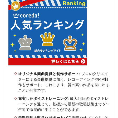
cue
を
お
す
す
め
す
る
人
お
す
す
め
し
な
オリジナル楽曲提供と制作サポート
: プロのクリエイ
い
ターによる楽曲提供に加え、レコーディングやMV制
人
作もサポート。これにより、質の高い作品を世に出す
5
ことが可能です。
音
楽
充実したボイストレーニング
: 最大24回のボイストレ
ア
ーニングを通じて、基礎から最新の歌唱技術までを1
カ
年間で徹底的に学ぶことができます。
デ
ミ
音楽活動の収益化サポート
: CD販売やサブスクリプシ