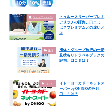
トゥルースリーパープレミ
ショップジャパン
アリッチの評判、口コミ
は？プレミアムとの違いと
は
団体・グループ旅行の一括
旅行
見積もりトラベルブックの
評判、口コミは？
イトーヨーカドーネットス
口コミ
ーパーbyONIGOの評判、
口コミは？