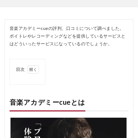
音楽アカデミーcueの評判、口コミについて調べました。
ボイトレやレコーディングなどを提供しているサービスと
はどういったサービスになっているのでしょうか。
目次
1
音
楽
ア
カ
音楽アカデミーcueとは
デ
ミ
ー
cue
と
は