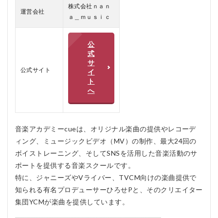
株式会社ｎａｎ
の良
運営会社
い口
ａ＿ｍｕｓｉｃ
コミ
3
公
音楽
式
アカ
サ
デミ
公式サイト
イ
ー
ト
cue
へ
のメ
リッ
ト、
デメ
音楽アカデミーcueは、オリジナル楽曲の提供やレコーデ
リッ
ト
ィング、ミュージックビデオ（MV）の制作、最大24回の
ボイストレーニング、そしてSNSを活用した音楽活動のサ
4
音
ポートを提供する音楽スクールです。
楽
特に、ジャニーズやVライバー、TVCM向けの楽曲提供で
ア
知られる有名プロデューサーひろせPと、そのクリエイター
カ
デ
集団YCMが楽曲を提供しています。
ミ
ー