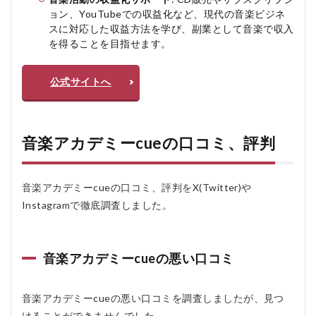
ー
ョン、YouTubeでの収益化など、現代の音楽ビジネ
cue
スに対応した収益方法を学び、副業として音楽で収入
の
を得ることを目指せます。
よ
く
あ
公式サイトへ
る
質
問
疑
問Q
音楽アカデミーcueの口コミ、評判
＆A
音楽アカデミーcueの口コミ、評判をX(Twitter)や
Instagramで徹底調査しました。
音楽アカデミーcueの悪い口コミ
音楽アカデミーcueの悪い口コミを調査しましたが、見つ
けることができませんでした。