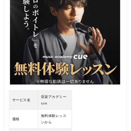
2
音楽
アカ
デミ
ー
cue
の口
コ
ミ、
評判
2.1
音楽
アカ
デミ
ーcue
の悪
い口
音楽アカデミー
コミ
サービス名
cue
2.2
音楽
無料体験レッス
価格
アカ
ンから
デミ
ーcue