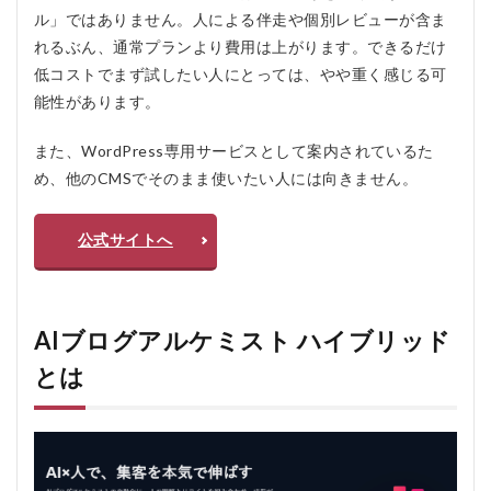
初回
ル」ではありません。人による伴走や個別レビューが含ま
ミー
れるぶん、通常プランより費用は上がります。できるだけ
ティ
低コストでまず試したい人にとっては、やや重く感じる可
ング
で方
能性があります。
向性
をす
また、WordPress専用サービスとして案内されているた
り合
わせ
め、他のCMSでそのまま使いたい人には向きません。
られ
る
公式サイトへ
2.3
月1回
のレ
ビュ
ーで
AIブログアルケミスト ハイブリッド
改善
を続
とは
けら
れる
2.4
WordPress
に自動投稿