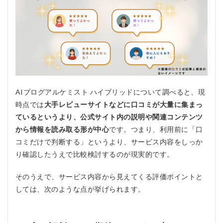
評判
1.1
良い
評判
とし
て期
待さ
れや
すい
点
AIブログアルケミスト ハイブリッドについて調べると、現
時点では
大手レビューサイトなどに口コミが大量に集まっ
1.2
気に
ているというより、公式サイト内の説明や関連コンテンツ
なる
から情報を読み取る形が中心
です。つまり、利用前に「口
点と
コミだけで判断する」というより、サービス内容をしっか
して
見ら
り確認したうえで比較検討するのが現実的です。
れや
すい
そのうえで、サービス内容から見えてくる評価ポイントと
部分
しては、次のような点が挙げられます。
2
AIブ
ロ
グ