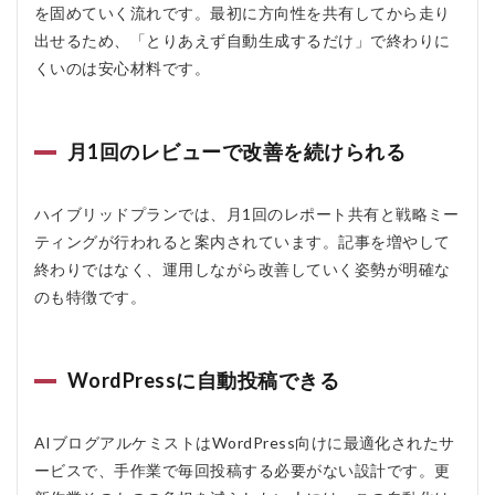
を固めていく流れです。最初に方向性を共有してから走り
多くな
い
出せるため、「とりあえず自動生成するだけ」で終わりに
くいのは安心材料です。
5
AIブ
ロ
グ
月1回のレビューで改善を続けられる
ア
ル
ケ
ハイブリッドプランでは、月1回のレポート共有と戦略ミー
ミ
ス
ティングが行われると案内されています。記事を増やして
ト
終わりではなく、運用しながら改善していく姿勢が明確な
ハ
イ
のも特徴です。
ブ
リ
ッ
ド
WordPressに自動投稿できる
を
お
す
AIブログアルケミストはWordPress向けに最適化されたサ
す
ービスで、手作業で毎回投稿する必要がない設計です。更
め
す