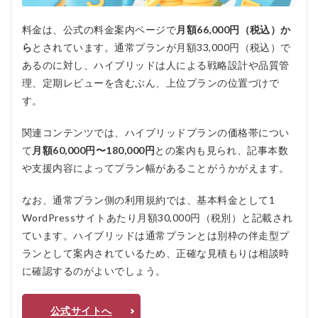
ロ
グ
料金は、公式の料金案内ページで
月額66,000円（税込）か
ア
ら
とされています。通常プランが月額33,000円（税込）で
ル
ケ
あるのに対し、ハイブリッドは人による戦略設計や品質管
ミ
理、定期レビューを含むぶん、上位プランの位置づけで
ス
ト
す。
ハ
イ
関連コンテンツでは、ハイブリッドプランの価格帯につい
ブ
リ
て
月額60,000円〜180,000円
との案内も見られ、記事本数
ッ
や支援内容によってプラン幅があることがうかがえます。
ド
の
なお、通常プラン側の利用規約では、基本料金として1
よ
く
WordPressサイトあたり月額30,000円（税別）と記載され
あ
ています。ハイブリッドは通常プランとは別枠の伴走型プ
る
質
ランとして案内されているため、正確な見積もりは相談時
問
に確認するのがよいでしょう。
疑
問Q
＆A
公式サイトへ