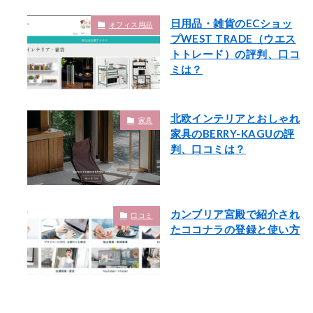
日用品・雑貨のECショッ
オフィス用品
プWEST TRADE（ウエス
トトレード）の評判、口コ
ミは？
北欧インテリアとおしゃれ
家具
家具のBERRY-KAGUの評
判、口コミは？
カンブリア宮殿で紹介され
口コミ
たココナラの登録と使い方