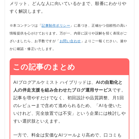
メリット、どんな人に向いているかまで、順番にわかりや
すく解説します。
※本コンテンツは「
記事制作ポリシー
」に基づき、正確かつ信頼性の高い
情報提供を心がけております。万が一、内容に誤りや誤解を招く表現がご
ざいましたら、お手数ですが「
お問い合わせ
」よりご一報ください。速や
かに確認・修正いたします。
この記事のまとめ
AIブログアルケミスト ハイブリッドは、
AIの自動化と
人の伴走支援を組み合わせたブログ運用サービス
です。
記事を増やすだけでなく、初回設計や品質調整、月1回
のレビューまで含めて進められるため、「AIを使いた
いけれど、完全放置では不安」という企業には検討しや
すい選択肢といえます。
一方で、料金は安価なAIツールより高めで、口コミも