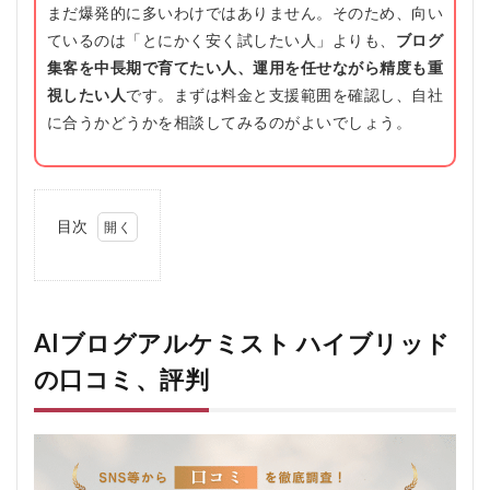
まだ爆発的に多いわけではありません。そのため、向い
ているのは「とにかく安く試したい人」よりも、
ブログ
集客を中長期で育てたい人、運用を任せながら精度も重
視したい人
です。まずは料金と支援範囲を確認し、自社
に合うかどうかを相談してみるのがよいでしょう。
目次
1
AIブ
ログ
アル
ケミ
AIブログアルケミスト ハイブリッド
スト
の口コミ、評判
ハイ
ブリ
ッド
の口
コ
ミ、