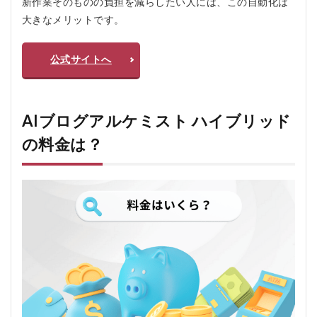
新作業そのものの負担を減らしたい人には、この自動化は
る
大きなメリットです。
人
お
す
公式サイトへ
す
め
し
な
い
AIブログアルケミスト ハイブリッド
人
の料金は？
5.1
おす
すめ
する
人
5.2
おす
すめ
しな
い人
6
AIブ