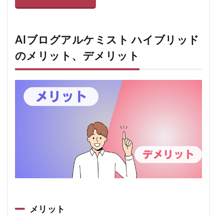
6.1
Q1.
通常
プラ
AIブログアルケミスト ハイブリッド
ンと
ハイ
のメリット、デメリット
ブリ
ッド
プラ
ンの
違い
は？
6.2
Q2.
どの
くら
いで
効果
が出
ます
か？
6.3
Q3.
メリット
WordPress