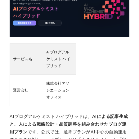
できる
3
AIブ
ログ
アル
ケミ
スト
ハイ
AIブログアル
ブリ
ッド
サービス名
ケミスト ハイ
の料
ブリッド
金
は？
株式会社アソ
4
運営会社
シエーション
AIブ
オフィス
ログ
アル
ケミ
スト
AIブログアルケミスト ハイブリッドは、
AIによる記事生成
ハイ
と、人による戦略設計・品質調整を組み合わせたブログ運
ブリ
ッド
用プラン
です。公式では、通常プランがAI中心の自動運用
のメ