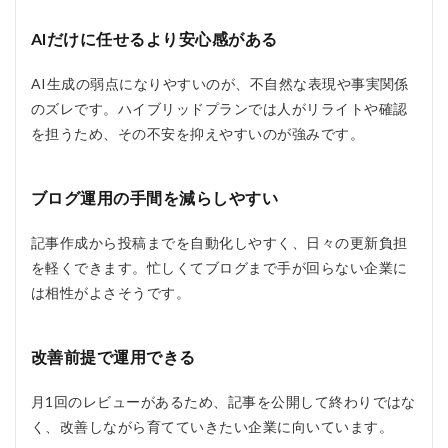
への投稿は
自分でやる
AIだけに任せるより安心感がある
必要があり
ますか？
AI生成の弱点になりやすいのが、不自然な表現や事実関係
6.4
のズレです。ハイブリッドプランでは人がリライトや確認
Q4.
を担うため、その不安を抑えやすいのが強みです。
料金
はい
くら
です
ブログ運用の手間を減らしやすい
か？
6.5
記事作成から投稿までを自動化しやすく、日々の更新負担
Q5.
を軽くできます。忙しくてブログまで手が回らない企業に
無料
は相性がよさそうです。
相談
はで
きま
す
改善前提で運用できる
か？
月1回のレビューがあるため、記事を公開して終わりではな
く、改善しながら育てていきたい企業に向いています。