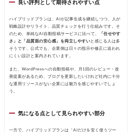
良い評判として期待されやすい点
ア
ル
ケ
ハイブリッドプランは、AIが記事生成を継続しつつ、人が
ミ
戦略設計やリライト、品質チェックを行う仕組みです。そ
ス
ト
のため、単純なAI自動投稿サービスに比べて、
「任せやす
ハ
さ」と「品質面の安心感」を両立しやすい
と感じる人は多
イ
ブ
そうです。公式でも、企業側は日々の指示や修正に追われ
リ
にくい設計と案内されています。
ッ
ド
と
また、WordPressへの自動投稿や、月1回のレビュー・改
は
善提案があるため、ブログを更新したいけれど社内に十分
2.1
な運用リソースがない企業には魅力を感じやすいでしょ
AIと
う。
人の
役割
分担
で運
気になる点として見られやすい部分
用で
きる
一方で、ハイブリッドプランは「AIだけを安く使うツー
2.2