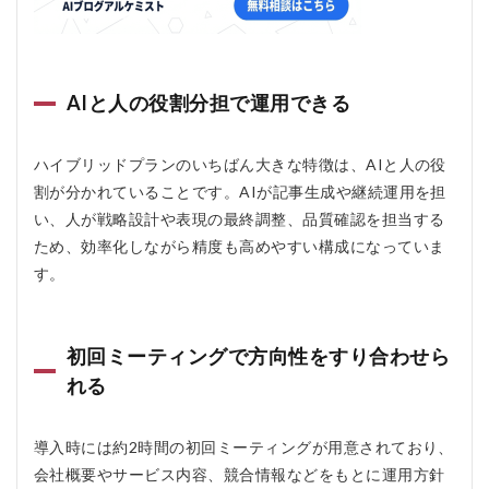
改善前
提で運
用でき
る
4.2
AIと人の役割分担で運用できる
デメ
リッ
ト
ハイブリッドプランのいちばん大きな特徴は、AIと人の役
割が分かれていることです。AIが記事生成や継続運用を担
4.2.1
費用は
い、人が戦略設計や表現の最終調整、品質確認を担当する
安さ重
ため、効率化しながら精度も高めやすい構成になっていま
視の人
す。
向きで
はない
4.2.2
WordPress
初回ミーティングで方向性をすり合わせら
以外では使
れる
いにくい
4.2.3
導入時には約2時間の初回ミーティングが用意されており、
外部レ
ビュー
会社概要やサービス内容、競合情報などをもとに運用方針
はまだ