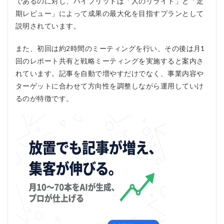
であるのに対し、ハイブリッドは「人のリライト」と「定
リッ
期レビュー」によって成果の最大化を目指すプランとして
ト、
デメ
説明されています。
リッ
ト
また、初回は約2時間のミーティングを行い、その後は月1
4.1
回のレポート共有と戦略ミーティングを実施すると案内さ
メリ
れています。記事を自動で増やすだけでなく、事業内容や
ット
ターゲットに合わせて方向性を調整しながら運用していけ
4.1.1
るのが特徴です。
AIだけ
に任せ
るより
安心感
がある
4.1.2
ブログ
運用の
手間を
減らし
やすい
4.1.3