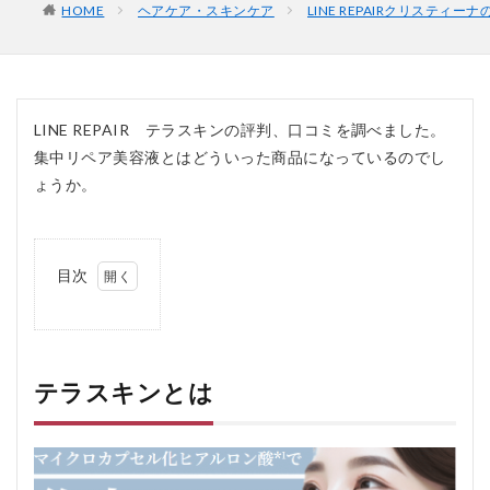
HOME
ヘアケア・スキンケア
LINE REPAIRクリステ
LINE REPAIR テラスキンの評判、口コミを調べました。
集中リペア美容液とはどういった商品になっているのでし
ょうか。
目次
1
テ
ラ
ス
キ
テラスキンとは
ン
と
は
2