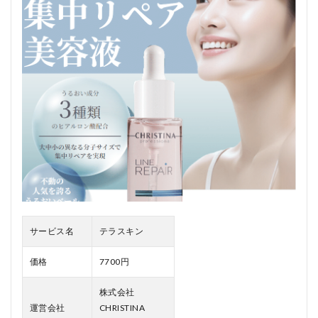
テラ
スキ
ンの
口コ
ミ、
評判
2.1
テラ
スキ
ンの
悪い
口コ
ミ
2.2
テラ
スキ
サービス名
テラスキン
ンの
良い
口コ
価格
7700円
ミ
株式会社
3
運営会社
CHRISTINA
テ