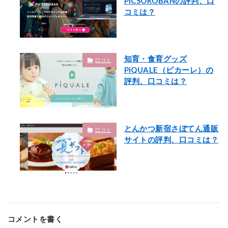
PICSOROBANの評判、口
コミは？
知育・食育グッズ
口コミ
PiQUALE（ピカーレ）の
評判、口コミは？
とんかつ新宿さぼてん通販
口コミ
サイトの評判、口コミは？
コメントを書く