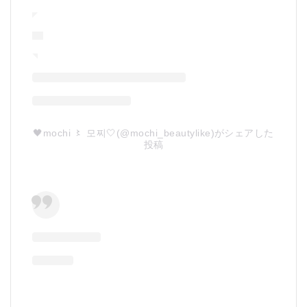
🖤mochi 〻 모찌🤍(@mochi_beautylike)がシェアした
投稿