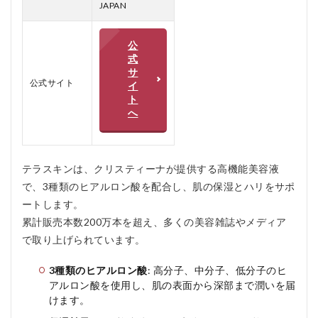
ラ
JAPAN
ス
キ
ン
公
を
式
お
サ
す
公式サイト
イ
す
ト
め
へ
す
る
人
4
テラスキンは、クリスティーナが提供する高機能美容液
テ
で、3種類のヒアルロン酸を配合し、肌の保湿とハリをサポ
ラ
ートします。
ス
キ
累計販売本数200万本を超え、多くの美容雑誌やメディア
ン
で取り上げられています。
を
お
3種類のヒアルロン酸
: 高分子、中分子、低分子のヒ
す
す
アルロン酸を使用し、肌の表面から深部まで潤いを届
め
けます。
し