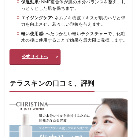
保湿効果
: NMF複合体が肌の水分バランスを整え、し
な
い
っとりとした肌を保ちます。
人
エイジングケア
: ネムノキ樹皮エキスが肌のハリと弾
5
力を向上させ、若々しい印象を与えます。
テ
軽い使用感
: べたつかない軽いテクスチャーで、化粧
ラ
ス
水の後に使用することで効果を最大限に発揮します。
キ
ン
の
公式サイトへ
よ
く
あ
る
テラスキンの口コミ、評判
質
問
疑
問Q
＆A