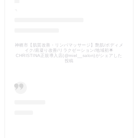
神栖市【肌質改善・リンパマッサージ】艶肌/ボディメ
イク/肩凝り改善/リラクゼーション/地域初🌟
CHRISTINA正規導入店(@miel__salon)がシェアした
投稿