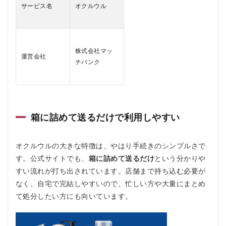
サービス名
オクルウル
あ
る
質
問
疑
株式会社マッ
問Q
運営会社
＆A
チバンク
6.1
Q1.
オク
ルウ
ルの
箱に詰めて送るだけで利用しやすい
利用
料金
はか
オクルウルの大きな特徴は、やはり手続きのシンプルさで
かり
す。公式サイトでも、
箱に詰めて送るだけ
という分かりや
ます
か？
すい流れが打ち出されています。店舗まで持ち込む必要が
なく、自宅で完結しやすいので、忙しい方や大量にまとめ
6.2
Q2.
て処分したい方にも向いています。
ダン
ボー
ルが