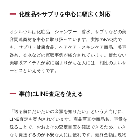
の査
定額
化粧品やサプリを中心に幅広く対応
を知
るこ
とは
でき
オクルウルは化粧品、シャンプー、香水、サプリなどの美
ます
容関連商材を中心に取り扱っています。実際のFAQ内で
か？
も、サプリ・健康食品、ヘアケア・スキンケア商品、美容
6.5
器具、香水などの買取事例が紹介されています。使わない
Q5.
美容系アイテムが家に溜まりがちな人には、相性のよいサ
フリ
マア
ービスといえそうです。
プリ
と比
べる
とど
事前にLINE査定を使える
ちら
が向
いて
「送る前にだいたいの金額を知りたい」という人向けに、
いま
LINE査定も案内されています。商品写真や商品名、容量を
す
か？
送ることで、おおよその査定目安を確認できるため、いき
なり発送するのが不安な人には便利です。最終金額は現物