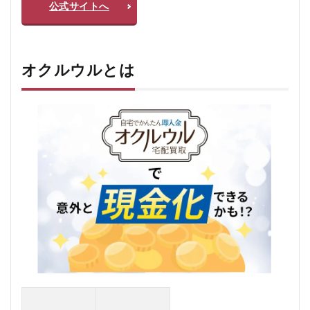
公式サイトへ
お
す
す
め
す
オクルウルとは
る
人
お
す
す
め
し
な
い
人
6
オ
ク
ル
ウ
ル
の
よ
く