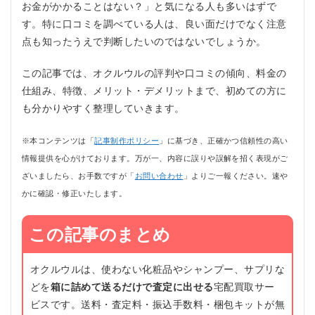
お金がかかることはない？」と気になる人も多いはずで
す。特に口コミを調べている人は、良い面だけでなく注意
点も知ったうえで判断したいのではないでしょうか。
この記事では、オクルウルの評判や口コミの傾向、料金の
仕組み、特徴、メリット・デメリットまで、初めての方に
も分かりやすく整理していきます。
※本コンテンツは「
記事制作ポリシー
」に基づき、正確かつ信頼性の高い
情報提供を心がけております。万が一、内容に誤りや誤解を招く表現がご
ざいましたら、お手数ですが「
お問い合わせ
」よりご一報ください。速や
かに確認・修正いたします。
この記事のまとめ
オクルウルは、使わない化粧品やシャンプー、サプリな
どを
箱に詰めて送るだけで査定に出せる
宅配買取サー
ビスです。送料・査定料・振込手数料・梱包キットが無