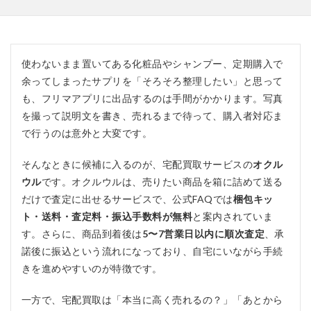
使わないまま置いてある化粧品やシャンプー、定期購入で
余ってしまったサプリを「そろそろ整理したい」と思って
も、フリマアプリに出品するのは手間がかかります。写真
を撮って説明文を書き、売れるまで待って、購入者対応ま
で行うのは意外と大変です。
そんなときに候補に入るのが、宅配買取サービスの
オクル
ウル
です。オクルウルは、売りたい商品を箱に詰めて送る
だけで査定に出せるサービスで、公式FAQでは
梱包キッ
ト・送料・査定料・振込手数料が無料
と案内されていま
す。さらに、商品到着後は
5〜7営業日以内に順次査定
、承
諾後に振込という流れになっており、自宅にいながら手続
きを進めやすいのが特徴です。
一方で、宅配買取は「本当に高く売れるの？」「あとから