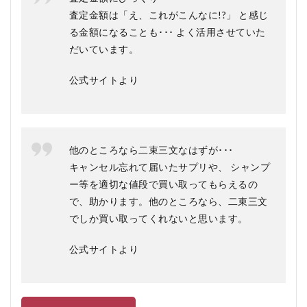
ルウ
査定金額は「え、これがこんなに!?」 と感じ
ルの
る金額になることも･･･ よく活用させていた
メリ
ッ
だいています。
ト、
デメ
公式サイトより
リッ
ト
4.1
メリ
ット
他のところなら二束三文なはずが･･･
キャンセル忘れて届いたサプリや、 シャンプ
4.2
デメ
ー等を適切な値段で買い取ってもらえるの
リッ
で、助かります。他のところなら、二束三文
ト
でしか買い取ってくれないと思います。
5
オ
公式サイトより
ク
ル
ウ
ル
を