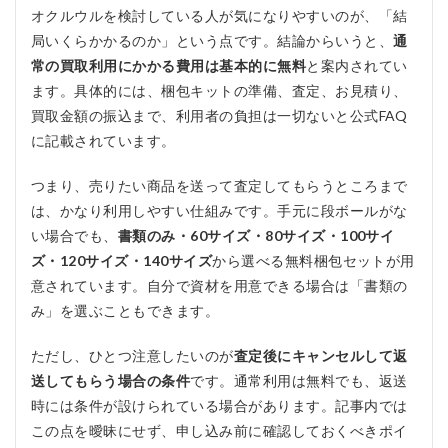
オクルウルを検討している人が気になりやすいのが、「結
局いくらかかるのか」という点です。結論からいうと、
通
常の買取利用にかかる費用は基本的に無料
と案内されてい
ます。具体的には、梱包キットの準備、査定、お見積り、
買取金額の振込まで、利用者の負担は一切ないと公式FAQ
に記載されています。
つまり、売りたい商品を送って査定してもらうところまで
は、かなり利用しやすい仕組みです。手元に段ボールがな
い場合でも、
書類のみ・60サイズ・80サイズ・100サイ
ズ・120サイズ・140サイズ
から選べる無料梱包セットが用
意されています。自分で資材を用意できる場合は「書類の
み」を選ぶこともできます。
ただし、ひとつ注意したいのが
査定後にキャンセルして返
送してもらう場合の条件
です。通常利用は無料でも、返送
時には条件が設けられている場合があります。記事内では
この点を曖昧にせず、申し込み前に確認しておくべきポイ