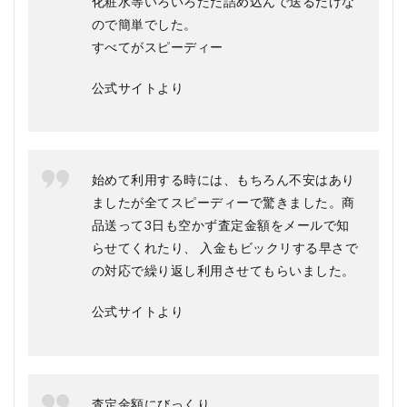
化粧水等いろいろただ詰め込んで送るだけな
化粧
品や
ので簡単でした。
サプ
すべてがスピーディー
リを
中心
に幅
公式サイトより
広く
対応
2.4
事前
始めて利用する時には、もちろん不安はあり
に
LINE
ましたが全てスピーディーで驚きました。商
査定
品送って3日も空かず査定金額をメールで知
を使
える
らせてくれたり、 入金もビックリする早さで
の対応で繰り返し利用させてもらいました。
3
オク
ルウ
公式サイトより
ルの
料金
は？
4
査定金額にびっくり
オク