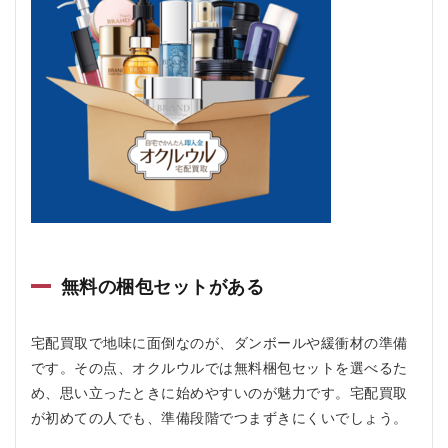
なく
ても
利用
でき
ます
か？
6.3
Q3.
査定
結果
はど
れく
らい
で分
かり
無料の梱包セットがある
ます
か？
宅配買取で地味に面倒なのが、ダンボールや緩衝材の準備
6.4
Q4.
です。その点、オクルウルでは無料梱包セットを選べるた
送る
め、思い立ったときに始めやすいのが魅力です。宅配買取
前に
が初めての人でも、準備段階でつまずきにくいでしょう。
だい
たい