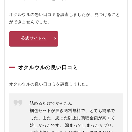
ル
ウ
ル
オクルウルの悪い口コミを調査しましたが、見つけること
と
ができませんでした。
は
2.1
公式サイトへ
箱に
詰め
て送
るだ
けで
利用
オクルウルの良い口コミ
しや
すい
オクルウルの良い口コミを調査しました。
2.2
無料
の梱
包セ
詰めるだけでかんたん
ット
梱包セットが届き送料無料で、とても簡単で
があ
る
した。また、思った以上に買取金額が高くて
嬉しかったです。 溜まってしまったサプリ、
2.3