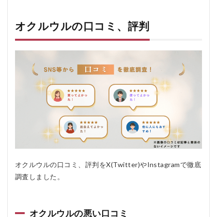
ルウ
ルの
口コ
オクルウルの口コミ、評判
ミ、
評判
1.1
オク
ルウ
ルの
悪い
口コ
ミ
1.2
オク
ルウ
ルの
良い
オクルウルの口コミ、評判をX(Twitter)やInstagramで徹底
口コ
調査しました。
ミ
2
オ
ク
オクルウルの悪い口コミ