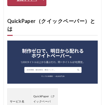
格設
定
3
QuickPaper（ク
QuickPaper（クイックペーパー）と
イックペーパ
は
ー）の料金は？
3.1
基本
料金
3.2
料金
に含
まれ
てい
る内
容
3.3
追加
費用
QuickPaper（ク
につ
サービス名
イックペーパ
いて