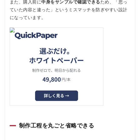
また、購入前に
中身をサンプルで確認できる
ため、「思っ
する
ていた内容と違った」というミスマッチを防ぎやすい設計
人
になっています。
5.2
おす
すめ
しな
い人
6
QuickPaper（ク
イックペーパ
ー）のよくある
質問疑問Q＆A
制作工程を丸ごと省略できる