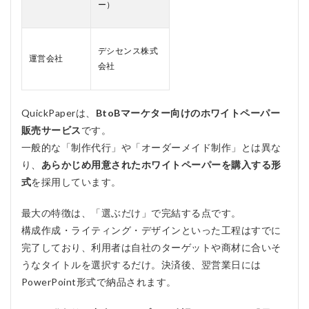
ー）
4
QuickPaper（ク
イックペーパ
デシセンス株式
ー）のメリッ
運営会社
ト、デメリット
会社
4.1
メリ
QuickPaperは、
BtoBマーケター向けのホワイトペーパー
ット
販売サービス
です。
4.2
一般的な「制作代行」や「オーダーメイド制作」とは異な
デメ
リッ
り、
あらかじめ用意されたホワイトペーパーを購入する形
ト
式
を採用しています。
5
QuickPaper（ク
最大の特徴は、「選ぶだけ」で完結する点です。
イックペーパ
構成作成・ライティング・デザインといった工程はすでに
ー）をおすすめ
する人おすすめ
完了しており、利用者は自社のターゲットや商材に合いそ
しない人
うなタイトルを選択するだけ。決済後、翌営業日には
5.1
PowerPoint形式で納品されます。
おす
すめ