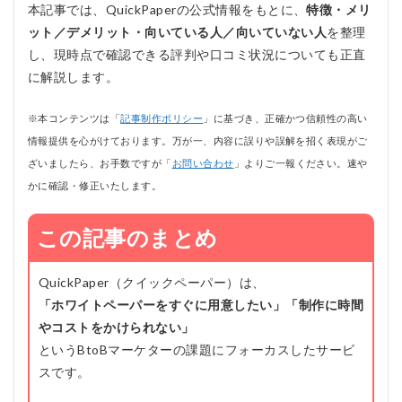
本記事では、QuickPaperの公式情報をもとに、
特徴・メリ
ット／デメリット・向いている人／向いていない人
を整理
し、現時点で確認できる評判や口コミ状況についても正直
に解説します。
※本コンテンツは「
記事制作ポリシー
」に基づき、正確かつ信頼性の高い
情報提供を心がけております。万が一、内容に誤りや誤解を招く表現がご
ざいましたら、お手数ですが「
お問い合わせ
」よりご一報ください。速や
かに確認・修正いたします。
この記事のまとめ
QuickPaper（クイックペーパー）は、
「ホワイトペーパーをすぐに用意したい」「制作に時間
やコストをかけられない」
というBtoBマーケターの課題にフォーカスしたサービ
スです。