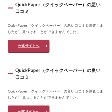
QuickPaper（クイックペーパー）の悪い
省略
でき
口コミ
る
2.2
QuickPaper（クイックペーパー）の悪い口コミを調査しま
1,000
タイ
したが、見つけることができませんでした。
トル
以上
の豊
公式サイトへ
富な
ライ
ンナ
ップ
QuickPaper（クイックペーパー）の良い
2.3
同一
口コミ
タイ
トル
は1社
QuickPaper（クイックペーパー）の良い口コミを調査しま
限定
したが、見つけることができませんでした。
2.4
明朗
な価
公式サイトへ