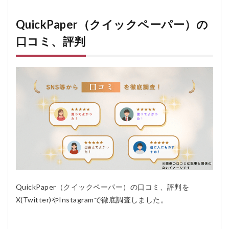
イックペーパ
ー）の口コミ、
評判
QuickPaper（クイックペーパー）の
1.1
口コミ、評判
QuickPaper（ク
イックペーパ
ー）の悪い口コ
ミ
1.2
QuickPaper（ク
イックペーパ
ー）の良い口コ
ミ
2
QuickPaper（ク
イックペーパ
ー）とは
QuickPaper（クイックペーパー）の口コミ、評判を
2.1
X(Twitter)やInstagramで徹底調査しました。
制作
工程
を丸
ごと