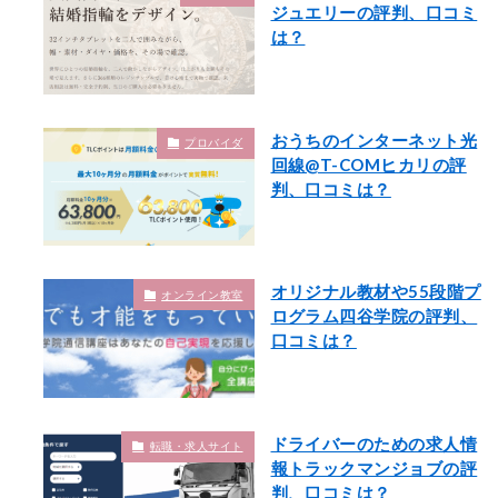
ジュエリーの評判、口コミ
は？
おうちのインターネット光
プロバイダ
回線@T-COMヒカリの評
判、口コミは？
オリジナル教材や55段階プ
オンライン教室
ログラム四谷学院の評判、
口コミは？
ドライバーのための求人情
転職・求人サイト
報トラックマンジョブの評
判、口コミは？