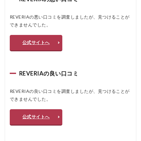
を目
指す
設計
REVERIAの悪い口コミを調査しましたが、見つけることが
2.2
できませんでした。
48個
のネ
オジ
公式サイトへ
ム磁
石を
配置
2.3
REVERIAの良い口コミ
6ゾー
ン体
圧分
REVERIAの良い口コミを調査しましたが、見つけることが
散で
身体
できませんでした。
への
負担
に配
公式サイトへ
慮
2.4
高反