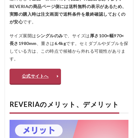
REVERIAの商品ページ側には送料無料の表示があるため、
実際の購入時は注文画面で送料条件を最終確認しておくの
が安心
です。
サイズ展開は
シングルのみ
で、サイズは
厚さ100×幅970×
長さ1980mm
、重さは
6.4kg
です。セミダブルやダブルを探
している方は、この時点で候補から外れる可能性がありま
す。
公式サイトへ
REVERIAのメリット、デメリット