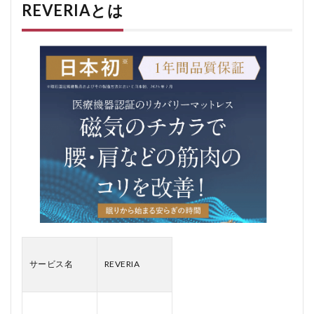
発を
REVERIAとは
含む
多層
構造
で寝
返り
しや
すさ
にも
配慮
2.5
カバ
ーは
取り
外し
て洗
濯可
能
2.6
サービス名
REVERIA
日本
製・1
年間
品質