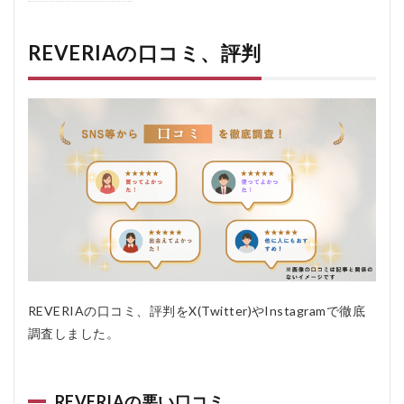
の口コ
ミ、評判
REVERIAの口コミ、評判
1.1
REVERIA
の悪い口
コミ
1.2
REVERIA
の良い口
コミ
2
REVERIA
とは
2.1
磁気
REVERIAの口コミ、評判をX(Twitter)やInstagramで徹底
の力
でこ
調査しました。
り改
善・
血行
改善
REVERIAの悪い口コミ