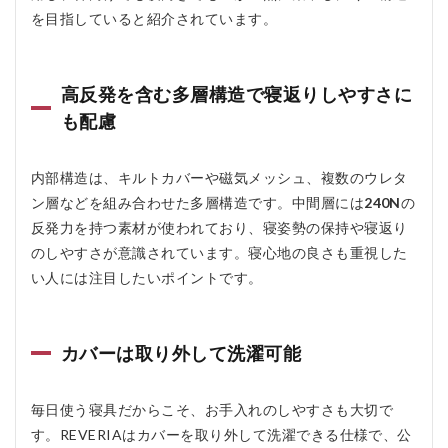
を目指していると紹介されています。
5.1
おす
すめ
する
高反発を含む多層構造で寝返りしやすさに
人
も配慮
5.2
おす
すめ
内部構造は、キルトカバーや磁気メッシュ、複数のウレタ
しな
い人
ン層などを組み合わせた多層構造です。中間層には
240N
の
反発力を持つ素材が使われており、寝姿勢の保持や寝返り
6
REVERIA
のしやすさが意識されています。寝心地の良さも重視した
のよくあ
い人には注目したいポイントです。
る質問疑
問Q＆A
6.1
カバーは取り外して洗濯可能
Q1.
REVERIA
はどんな
毎日使う寝具だからこそ、お手入れのしやすさも大切で
商品です
か？
す。REVERIAはカバーを取り外して洗濯できる仕様で、公