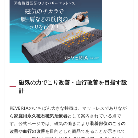
4.1.2
磁気機
能だけ
でなく
寝心地
にも配
慮され
ている
4.1.3
カバー
が洗え
て、保
証も付
磁気の力でこり改善・血行改善を目指す設
いてい
計
る
4.2
REVERIAのいちばん大きな特徴は、マットレスでありなが
デメ
リッ
ら
家庭用永久磁石磁気治療器
として案内されている点で
ト
す。公式ページでは、磁気の働きにより
装着部位のこりの
4.2.1
改善
や
血行の改善
を目的とした商品であることが示されて
気軽に