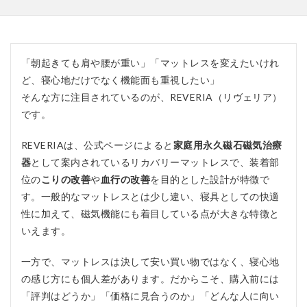
「朝起きても肩や腰が重い」「マットレスを変えたいけれ
ど、寝心地だけでなく機能面も重視したい」
そんな方に注目されているのが、REVERIA（リヴェリア）
です。
REVERIAは、公式ページによると
家庭用永久磁石磁気治療
器
として案内されているリカバリーマットレスで、装着部
位の
こりの改善
や
血行の改善
を目的とした設計が特徴で
す。一般的なマットレスとは少し違い、寝具としての快適
性に加えて、磁気機能にも着目している点が大きな特徴と
いえます。
一方で、マットレスは決して安い買い物ではなく、寝心地
の感じ方にも個人差があります。だからこそ、購入前には
「評判はどうか」「価格に見合うのか」「どんな人に向い