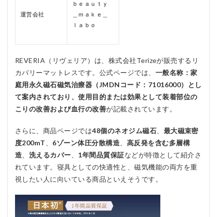
保証
ｂｅａｕｔｙ
付き
運営会社
＿ｍａｋｅ＿
ｌａｂｏ
3
REVERIA
の料金
は？
REVERIA（リヴェリア）は、株式会社Terizeが販売するリ
4
カバリーマットレスです。公式ページでは、
一般名称：家
REVERIA
庭用永久磁石磁気治療器（JMDNコード：71016000）とし
のメリッ
ト、デメ
て案内されており、使用目的または効果として装着部位の
リット
こりの改善および血行の改善
が記載されています。
4.1
メリ
さらに、商品ページでは
48個のネオジム磁石
、
最大磁束密
ット
度200mT
、
6ゾーン体圧分散構造
、
高反発を含む多層構
4.1.1
造
、
洗えるカバー
、
1年間品質保証
などが特徴として紹介さ
医療機
れています。寝具としての快適性と、磁気機能の両方を重
器区分
視したい人に向いている商品といえそうです。
の商品
として
案内さ
れてい
る