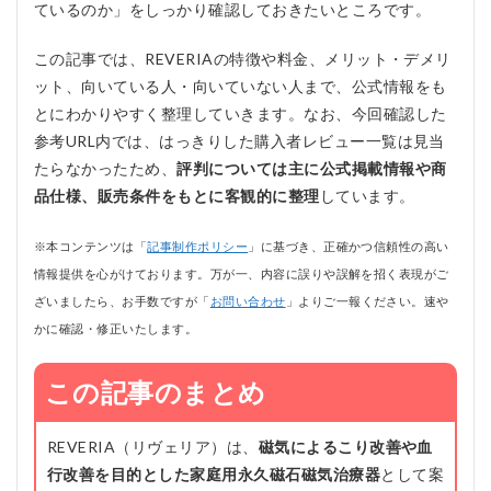
ているのか」をしっかり確認しておきたいところです。
この記事では、REVERIAの特徴や料金、メリット・デメリ
ット、向いている人・向いていない人まで、公式情報をも
とにわかりやすく整理していきます。なお、今回確認した
参考URL内では、はっきりした購入者レビュー一覧は見当
たらなかったため、
評判については主に公式掲載情報や商
品仕様、販売条件をもとに客観的に整理
しています。
※本コンテンツは「
記事制作ポリシー
」に基づき、正確かつ信頼性の高い
情報提供を心がけております。万が一、内容に誤りや誤解を招く表現がご
ざいましたら、お手数ですが「
お問い合わせ
」よりご一報ください。速や
かに確認・修正いたします。
この記事のまとめ
REVERIA（リヴェリア）は、
磁気によるこり改善や血
行改善を目的とした家庭用永久磁石磁気治療器
として案