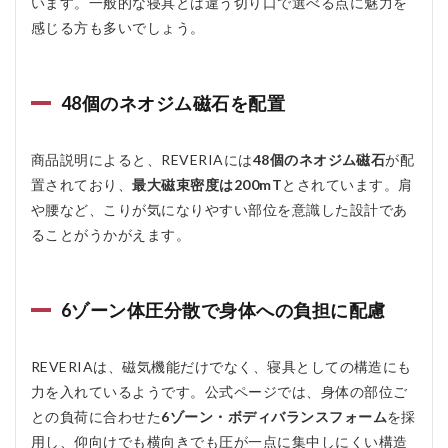
います。一般的な寝具とは違う切り口で選べる点に魅力を
試しや
感じる方も多いでしょう。
すい価
格では
ない
4.2.2
48個のネオジム磁石を配置
サイズ
展開が
シング
商品説明によると、REVERIAには
48個のネオジム磁石
が配
ルのみ
置されており、
最大磁束密度は200mT
とされています。肩
4.2.3
や腰など、こりが気になりやすい部位を意識した設計であ
返品・
ることがうかがえます。
キャン
セル条
件は事
前確認
6ゾーン体圧分散で身体への負担に配慮
が必要
5
REVERIA
REVERIAは、磁気機能だけでなく、寝具としての構造にも
をおすす
力を入れているようです。公式ページでは、身体の部位ご
めする人
との負荷に合わせた
6ゾーン・ボディバランスフォーム
を採
おすすめ
しない人
用し、仰向けでも横向きでも圧が一点に集中しにくい構造