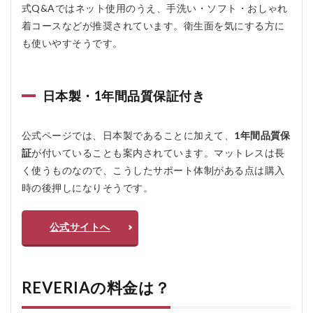
式Q&Aではネット使用のうえ、手洗い・ソフト・おしゃれ
6.2
Q2.
着コースなどが推奨されています。衛生面を気にする方に
料金
も使いやすそうです。
はい
くら
です
か？
日本製・1年間品質保証付き
6.3
Q3.
公式ページでは、日本製であることに加えて、
1年間品質保
サイ
ズは
証
が付いていることも案内されています。マットレスは長
選べ
く使うものなので、こうしたサポート体制がある点は購入
ます
か？
時の後押しになりそうです。
6.4
Q4.
公式サイトへ
カバ
ーは
洗え
ます
REVERIAの料金は？
か？
6.5