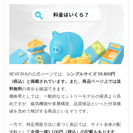
Q5.
誰で
も使
えま
す
か？
REVERIAの公式ページでは、
シングルサイズ 59,800円
（税込）と掲載されています。また、商品ページ上では送
料無料
の表示も確認できます。
価格帯としては、一般的なエントリーモデルの寝具より高
めですが、磁気機能や多層構造、品質保証といった付加価
値を含めて検討する商品といえそうです。
一方で、特定商取引法に基づく表記では、サイト全体の配
送料として
全国一律1,100円（税込）の記載もあります。