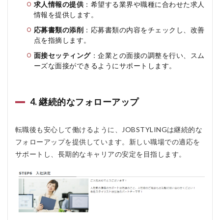
求人情報の提供
：希望する業界や職種に合わせた求人
あ
る
情報を提供します。
質
応募書類の添削
：応募書類の内容をチェックし、改善
問
点を指摘します。
疑
問Q
面接セッティング
：企業との面接の調整を行い、スム
＆A
ーズな面接ができるようにサポートします。
5.1
QJOBSTYLING
のサービス内
4. 継続的なフォローアップ
容はどのよう
なものです
か？
転職後も安心して働けるように、JOBSTYLINGは継続的な
5.2
フォローアップを提供しています。新しい職場での適応を
Q ど
のよ
サポートし、長期的なキャリアの安定を目指します。
うな
人に
向い
てい
ます
か？