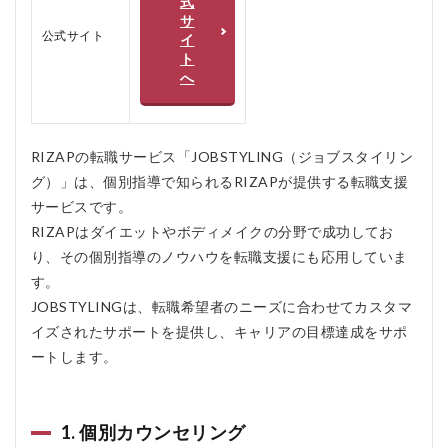
式
タル
サ
パッ
公式サイト
イ
ケー
ト
ジ
へ
1.4
4. 継
続的
RIZAPの転職サービス「JOBSTYLING（ジョブスタイリン
なフ
ォロ
グ）」は、個別指導で知られるRIZAPが提供する転職支援
ーア
サービスです。
ップ
RIZAPはダイエットやボディメイクの分野で成功してお
2
り、その個別指導のノウハウを転職支援にも応用していま
ジョ
ブス
す。
タイ
JOBSTYLINGは、転職希望者のニーズに合わせてカスタマ
リン
イズされたサポートを提供し、キャリアの目標達成をサポ
グの
口コ
ートします。
ミ、
評判
3
1. 個別カウンセリング
ジ