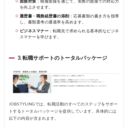
面接対策
：模擬面接を通じて、実際の面接での対応力
ン
を向上させます。
グ
を
履歴書・職務経歴書の添削
：応募書類の書き方を指導
お
し、書類選考の通過率を高めます。
す
す
ビジネスマナー
：転職先で求められる基本的なビジネ
め
スマナーを学びます。
し
な
い
人
3. 転職サポートのトータルパッケージ
5
ジ
ョ
ブ
ス
タ
イ
リ
JOBSTYLINGでは、転職活動のすべてのステップをサポー
ン
グ
トするトータルパッケージを提供しています。具体的には
の
以下の内容が含まれます。
よ
く