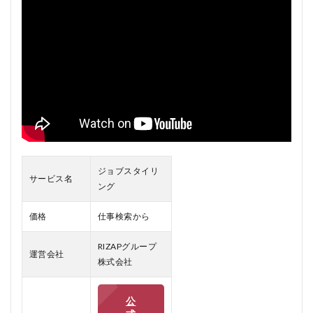
グ
と
は
1.1
1. 個
別カ
ウン
セリ
ング
1.2
2. ス
ジョブスタイリ
キル
サービス名
アッ
ング
ププ
ログ
価格
仕事検索から
ラム
1.3
RIZAPグループ
運営会社
3. 転
株式会社
職サ
ポー
トの
公
トー