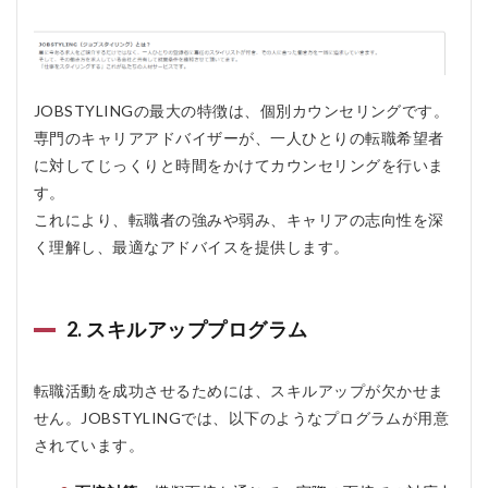
ョ
ブ
ス
タ
イ
リ
JOBSTYLINGの最大の特徴は、個別カウンセリングです。
ン
専門のキャリアアドバイザーが、一人ひとりの転職希望者
グ
に対してじっくりと時間をかけてカウンセリングを行いま
を
お
す。
す
これにより、転職者の強みや弱み、キャリアの志向性を深
す
く理解し、最適なアドバイスを提供します。
め
す
る
人
2. スキルアッププログラム
4
ジ
ョ
転職活動を成功させるためには、スキルアップが欠かせま
ブ
せん。JOBSTYLINGでは、以下のようなプログラムが用意
ス
タ
されています。
イ
リ