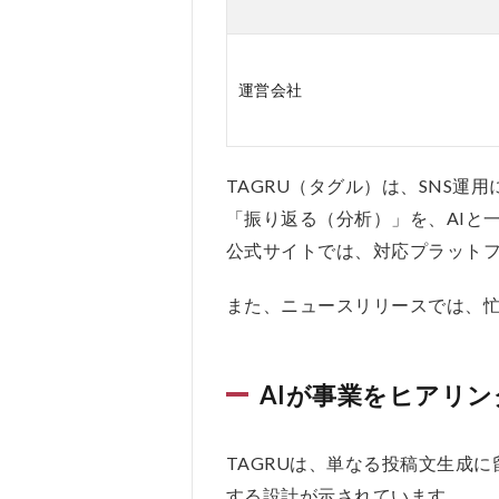
クス
ペー
ス
運営会社
3
TAGRU（タ
グル）の料
金は？
TAGRU（タグル）は、SNS
3.1
「振り返る（分析）」を、AIと
料金
公式サイトでは、対応プラット
プラ
ン一
また、ニュースリリースでは、
覧
3.2
各プ
AIが事業をヒアリ
ラン
の主
な機
TAGRUは、単なる投稿文生成
能差
する設計が示されています。