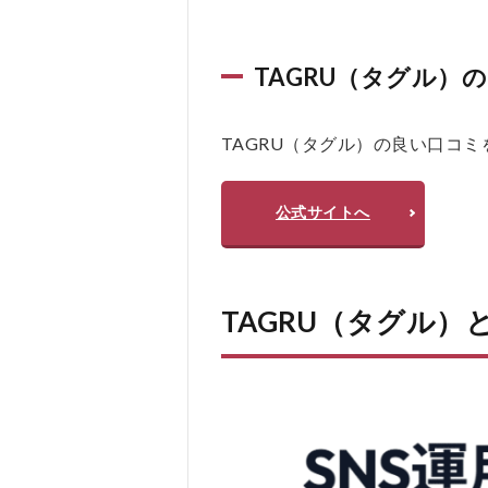
が
「そ
のま
ま使
TAGRU（タグル）
え
る」
形で
TAGRU（タグル）の良い口コ
出る
2.3
公式サイトへ
投稿
と管
理を
シン
TAGRU（タグル）
プル
にす
る
（複
数
SNS
／予
約投