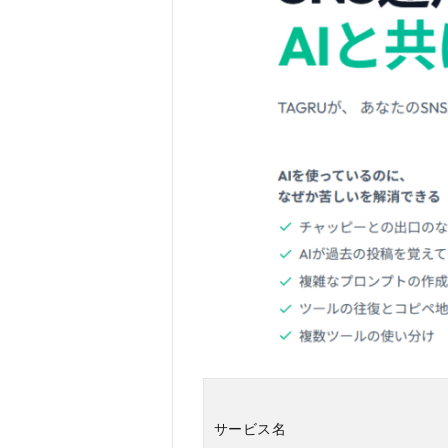
稿）
2.4
分析
レポ
ート
で、
次の
打ち
手に
つな
げる
2.5
チー
ム・
代理
店運
用を
想定
した
サービス名
ワー