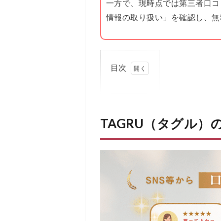
一方で、現時点では第三者口コ
情報の取り扱い」を確認し、無
目次
1
TAGRU（タ
グル）の口
コミ、評判
TAGRU（タグル）
1.1
TAGRU（タ
グル）の悪
い口コミ
1.2
TAGRU（タ
グル）の良
い口コミ