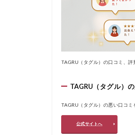
2
TAGRU（タ
グル）とは
2.1
AIが
事業
をヒ
アリ
ング
TAGRU（タグル）の口コミ、評判をX
し、
発信
の軸
TAGRU（タグル）
から
設計
する
TAGRU（タグル）の悪い口コ
2.2
日次
の投
公式サイトへ
稿案