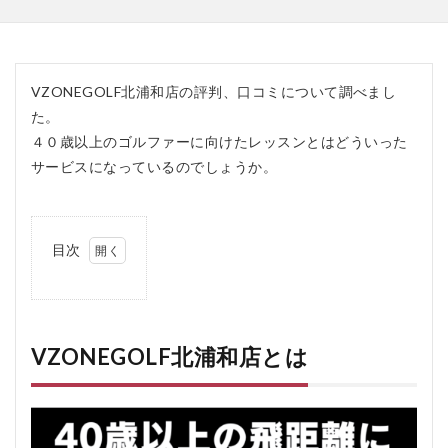
VZONEGOLF北浦和店の評判、口コミについて調べまし
た。
４０歳以上のゴルファーに向けたレッスンとはどういった
サービスになっているのでしょうか。
目次
1
VZONEGOLF
北浦和店とは
2
VZONEGOLF北浦和店とは
VZONEGOLF
北浦和店の口
コミ、評判
2.1