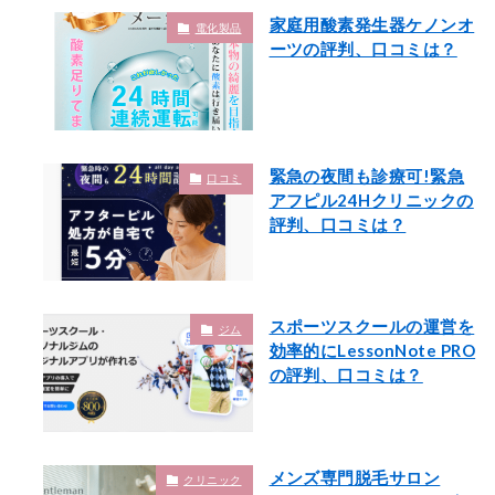
家庭用酸素発生器ケノンオ
電化製品
ーツの評判、口コミは？
緊急の夜間も診療可!緊急
口コミ
アフピル24Hクリニックの
評判、口コミは？
スポーツスクールの運営を
ジム
効率的にLessonNote PRO
の評判、口コミは？
メンズ専門脱毛サロン
クリニック