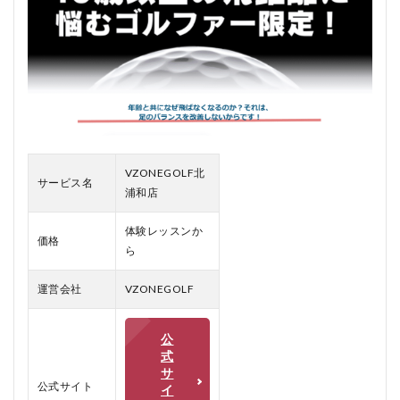
VZONEGOLF
北浦和店の悪
い口コミ
2.2
VZONEGOLF
北浦和店の良
い口コミ
3
VZONEGOLF
VZONEGOLF北
北浦和店のメ
サービス名
浦和店
リット、デメ
リット
体験レッスンか
4
価格
ら
VZONEGOLF
北浦和店をお
すすめする人
運営会社
VZONEGOLF
おすすめしな
い人
公
5
式
VZONEGOLF
サ
北浦和店のよ
公式サイト
イ
くある質問疑