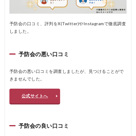
良い
口コ
ミ
予防会の口コミ、評判をX(Twitter)やInstagramで徹底調査
2
しました。
予
防
会
と
は
予防会の悪い口コミ
2.1
完全
予防会の悪い口コミを調査しましたが、見つけることがで
自宅
きませんでした。
完結
でプ
ライ
公式サイトへ
バシ
ーを
最優
先
2.2
予防会の良い口コミ
検査
項目