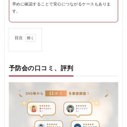
早めに確認することで安心につながるケースもありま
す。
目次
1
予防
会の
口コ
ミ、
予防会の口コミ、評判
評判
1.1
予防
会の
悪い
口コ
ミ
1.2
予防
会の