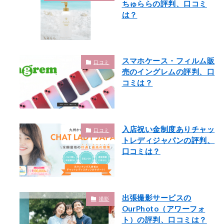
ちゅららの評判、口コミ
は？
スマホケース・フィルム販
口コミ
売のイングレムの評判、口
コミは？
入店祝い金制度ありチャッ
口コミ
トレディジャパンの評判、
口コミは？
出張撮影サービスの
撮影
OurPhoto（アワーフォ
ト）の評判、口コミは？