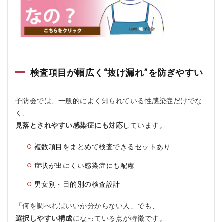
会
を
お
す
す
め
す
る
検査項目が幅広く“抜け漏れ”を防ぎやすい
人
お
す
予防会では、一般的によく知られている性感染症だけでな
す
く、
め
し
見落とされやすい感染症にも対応
しています。
な
い
複数項目をまとめて検査できるセットあり
人
症状が出にくい感染症にも配慮
5.1
おす
男女別・目的別の検査設計
すめ
する
人
「何を調べればいいか分からない人」でも、
選択しやすい構成
になっている点が特徴です。
5.2