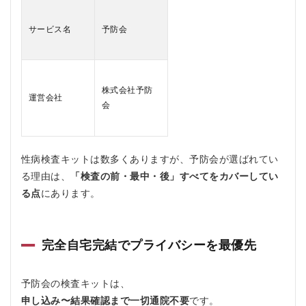
認・
紙結
サービス名
予防会
果に
も対
応
3
株式会社予防
予防
運営会社
会の
会
料金
は？
3.1
性病検査キットは数多くありますが、
予防会
が選ばれてい
単項
目検
る理由は、
「検査の前・最中・後」すべてをカバーしてい
査の
る点
にあります。
料金
3.2
セッ
完全自宅完結でプライバシーを最優先
ト検
査の
料金
予防会の検査キットは、
3.2.1
申し込み〜結果確認まで一切通院不要
です。