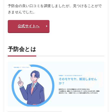
が幅
予防会の良い口コミを調査しましたが、見つけることがで
広
く“抜
きませんでした。
け漏
れ”を
防ぎ
公式サイトへ
やす
い
2.3
衛生
予防会とは
検査
所で
の検
査に
よる
信頼
性
2.4
検査
結果
は
WEB
で確