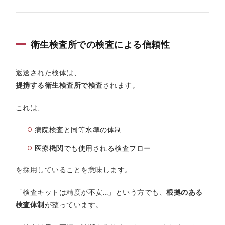
おす
すめ
しな
い人
衛生検査所での検査による信頼性
6
予
防
返送された検体は、
会
提携する衛生検査所で検査
されます。
の
よ
く
これは、
あ
る
病院検査と同等水準の体制
質
問
医療機関でも使用される検査フロー
疑
問Q
＆A
を採用していることを意味します。
6.1
「検査キットは精度が不安…」という方でも、
根拠のある
Q1.
本当
検査体制
が整っています。
に病
院と