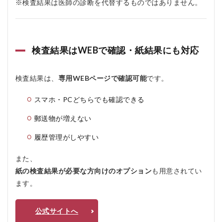
※検査結果は医師の診断を代替するものではありません。
同じ
精度
です
か？
6.2
検査結果はWEBで確認・紙結果にも対応
Q2.
誰か
にバ
検査結果は、
専用WEBページで確認可能
です。
レる
心配
スマホ・PCどちらでも確認できる
はあ
りま
郵送物が増えない
せん
か？
履歴管理がしやすい
6.3
Q3.
また、
検査
紙の検査結果が必要な方向けのオプション
も用意されてい
後に
陽性
ます。
だっ
た場
合
公式サイトへ
は？