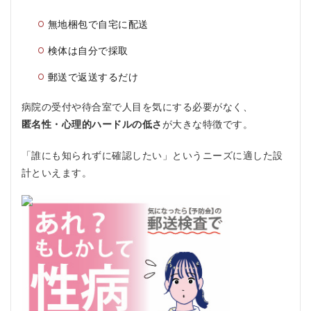
代表的
なセッ
無地梱包で自宅に配送
ト例
4
検体は自分で採取
予防
会の
郵送で返送するだけ
メリ
ッ
病院の受付や待合室で人目を気にする必要がなく、
ト、
匿名性・心理的ハードルの低さ
が大きな特徴です。
デメ
リッ
ト
「誰にも知られずに確認したい」というニーズに適した設
4.1
計といえます。
メリ
ット
4.2
デメ
リッ
ト
5
予
防