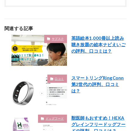
関連する記事
英語絵本1,000冊以上読み
サブスク
聴き放題の絵本ナビえいご
の評判、口コミは？
スマートリングRingConn
口コミ
第2世代の評判、口コミ
は？
獣医師もおすすめ！HEKA
ドッグフード
グレインフリードッグフー
ドの評判、口コミは？