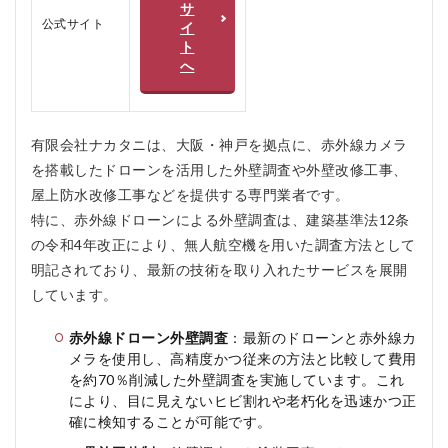
ナカ
サ
タニ
公式サイト
イ
のメ
ト
リッ
へ
ト、
デメ
リッ
ト
有限会社ナカタニは、大阪・神戸を拠点に、赤外線カメラ
4
を搭載したドローンを活用した外壁調査や外壁改修工事、
ナ
屋上防水改修工事などを提供する専門業者です。
カ
タ
特に、赤外線ドローンによる外壁調査は、建築基準法12条
ニ
の令和4年改正により、無人航空機を用いた調査方法として
を
明記されており、最新の技術を取り入れたサービスを展開
お
す
しています。
す
め
赤外線ドローン外壁調査
：最新のドローンと赤外線カ
す
メラを使用し、高精度かつ従来の方法と比較して費用
る
を約70％削減した外壁調査を実施しています。これ
人
お
により、目に見えないヒビ割れや老朽化を迅速かつ正
す
確に検知することが可能です。
す