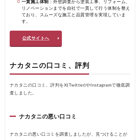
め
一貫施工体制
：外壁調査から塗装工事、リフォーム、
し
リノベーションまでを自社で一貫して行う体制を整え
な
ており、スムーズな施工と品質管理を実現していま
い
す。
人
5
公式サイトへ
ナ
カ
タ
ニ
の
ナカタニの口コミ、評判
よ
く
あ
ナカタニの口コミ、評判をX(Twitter)やInstagramで徹底調
る
質
査しました。
問
疑
問Q
＆A
ナカタニの悪い口コミ
ナカタニの悪い口コミを調査しましたが、見つけることが