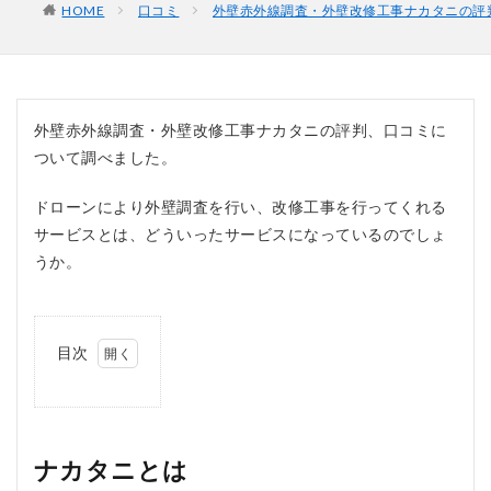
HOME
口コミ
外壁赤外線調査・外壁改修工事ナカタニの評
外壁赤外線調査・外壁改修工事ナカタニの評判、口コミに
ついて調べました。
ドローンにより外壁調査を行い、改修工事を行ってくれる
サービスとは、どういったサービスになっているのでしょ
うか。
目次
1
ナ
カ
タ
ニ
ナカタニとは
と