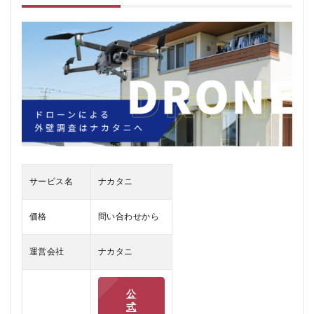
は
2
ナカ
タニ
の口
コ
ミ、
評判
2.1
ナカ
タニ
の悪
い口
サービス名
ナカタニ
コミ
2.2
価格
問い合わせから
ナカ
タニ
運営会社
ナカタニ
の良
い口
コミ
公
3
式