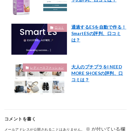
通過するESを自動で作る！
口コミ
SmartESの評判、口コミ
は？
大人のプチプラをI NEED
レディースファッション
MORE SHOESの評判、口
コミは？
コメントを書く
※
が付いている欄
メールアドレスが公開されることはありません。