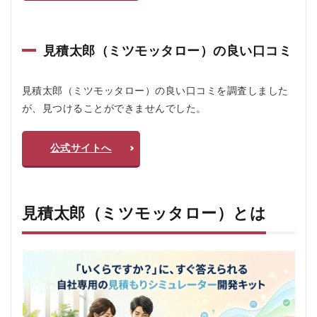
見積
太郎
（ミ
見積太郎（ミツモッタロー）の良い口コミ
ツモ
ッタ
ロ
ー）
見積太郎（ミツモッタロー）の良い口コミを調査しました
とは
が、見つけることができませんでした。
2.1
1. 低
公式サイトへ
コス
トで
導入
しや
すい
見積太郎（ミツモッタロー）とは
2.2
2. 生
成AI
を活
用し
て作
成で
きる