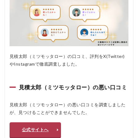
1.1
見積
太郎
（ミ
ツモ
ッタ
ロ
ー）
の悪
い口
見積太郎（ミツモッタロー）の口コミ、評判をX(Twitter)
コミ
やInstagramで徹底調査しました。
1.2
見積
太郎
見積太郎（ミツモッタロー）の悪い口コミ
（ミ
ツモ
ッタ
ロ
見積太郎（ミツモッタロー）の悪い口コミを調査しました
ー）
が、見つけることができませんでした。
の良
い口
コミ
公式サイトへ
2