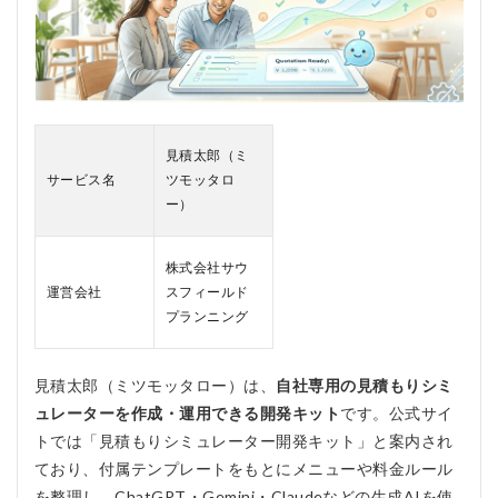
2.3
3. 静
的フ
ァイ
ル構
成で
動か
見積太郎（ミ
せる
サービス名
ツモッタロ
ー）
2.4
4. 見
積後
株式会社サウ
の営
業導
運営会社
スフィールド
線も
プランニング
意識
され
てい
見積太郎（ミツモッタロー）は、
自社専用の見積もりシミ
る
ュレーターを作成・運用できる開発キット
です。公式サイ
2.5
トでは「見積もりシミュレーター開発キット」と案内され
5. 幅
広い
ており、付属テンプレートをもとにメニューや料金ルール
業種
を整理し、ChatGPT・Gemini・Claudeなどの生成AIを使