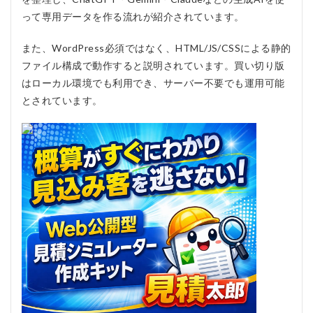
に対
って専用データを作る流れが紹介されています。
応し
やす
い
また、WordPress必須ではなく、HTML/JS/CSSによる静的
ファイル構成で動作すると説明されています。買い切り版
3
見積
はローカル環境でも利用でき、サーバー不要でも運用可能
太郎
とされています。
（ミ
ツモ
ッタ
ロ
ー）
の料
金
は？
4
見積
太郎
（ミ
ツモ
ッタ
ロ
ー）