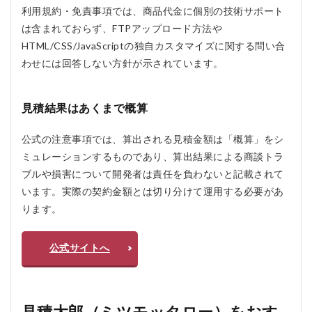
成AI
利用規約・免責事項では、商品代金に個別の技術サポート
でも
は含まれておらず、FTPアップロード方法や
使え
HTML/CSS/JavaScriptの独自カスタマイズに関する問い合
ます
か？
わせには回答しない方針が示されています。
6.3
Q3.
見積結果はあくまで概算
サー
バー
がな
公式の注意事項では、算出される見積金額は「概算」をシ
くて
ミュレーションするものであり、算出結果による商談トラ
も利
用で
ブルや損害について開発者は責任を負わないと記載されて
きま
います。実際の契約金額とは切り分けて運用する必要があ
す
ります。
か？
6.4
Q4.
WordPress
公式サイトへ
は必要です
か？
見積太郎（ミツモッタロー）をおす