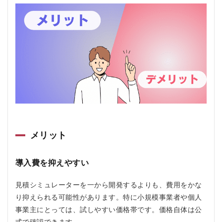
5.1.3
非エン
ジニア
でも運
用しや
すい仕
組みを
探して
いる人
5.2
おす
すめ
しな
い人
メリット
5.2.1
第三者
口コミ
導入費を抑えやすい
を重視
して慎
見積シミュレーターを一から開発するよりも、費用をかな
重に選
びたい
り抑えられる可能性があります。特に小規模事業者や個人
人
事業主にとっては、試しやすい価格帯です。価格自体は公
5.2.2
式で確認できます。