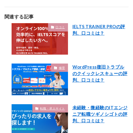
関連する記事
IELTS TRAINER PROの評
口コミ
判、口コミは？
WordPress復旧トラブル
修理
のクイックレスキューの評
判、口コミは？
未経験・微経験のITエンジ
転職・求人サイト
ニア転職ツギノシゴトの評
判、口コミは？