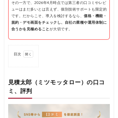
その一方で、2026年4月時点では第三者の口コミやレビ
ューはまだ多いとは言えず、個別技術サポートも限定的
です。だからこそ、導入を検討するなら、
価格・機能・
規約・デモ画面をチェックし、自社の業種や運用体制に
合うかを見極めること
が大切です。
目次
1
見積
太郎
（ミ
ツモ
見積太郎（ミツモッタロー）の口コ
ッタ
ミ、評判
ロ
ー）
の口
コ
ミ、
評判