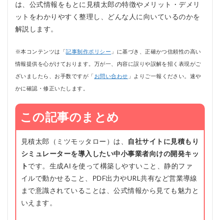
は、公式情報をもとに見積太郎の特徴やメリット・デメリ
ットをわかりやすく整理し、どんな人に向いているのかを
解説します。
※本コンテンツは「
記事制作ポリシー
」に基づき、正確かつ信頼性の高い
情報提供を心がけております。万が一、内容に誤りや誤解を招く表現がご
ざいましたら、お手数ですが「
お問い合わせ
」よりご一報ください。速や
かに確認・修正いたします。
この記事のまとめ
見積太郎（ミツモッタロー）は、
自社サイトに見積もり
シミュレーターを導入したい中小事業者向けの開発キッ
ト
です。生成AIを使って構築しやすいこと、静的ファ
イルで動かせること、PDF出力やURL共有など営業導線
まで意識されていることは、公式情報から見ても魅力と
いえます。