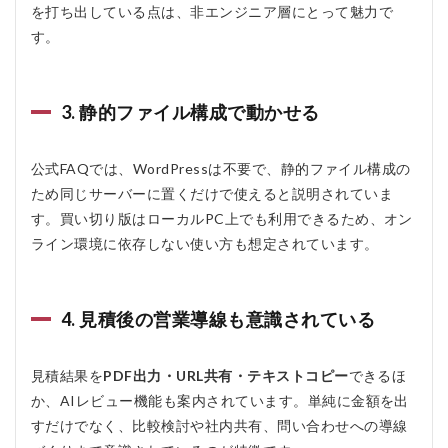
を打ち出している点は、非エンジニア層にとって魅力で
安軽減
す。
につな
がりや
すい
4.1.4
3. 静的ファイル構成で動かせる
営業や
商談で
も活用
公式FAQでは、WordPressは不要で、静的ファイル構成の
しやす
ため同じサーバーに置くだけで使えると説明されていま
い
す。買い切り版はローカルPC上でも利用できるため、オン
4.2
ライン環境に依存しない使い方も想定されています。
デメ
リッ
ト
4.2.1
4. 見積後の営業導線も意識されている
口コ
ミ・実
績情報
見積結果を
PDF出力・URL共有・テキストコピー
できるほ
がまだ
か、AIレビュー機能も案内されています。単純に金額を出
少なめ
すだけでなく、比較検討や社内共有、問い合わせへの導線
4.2.2