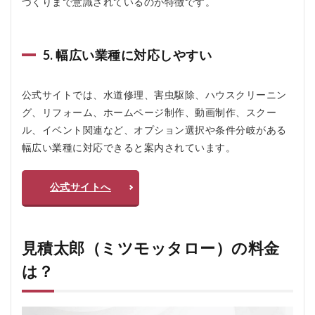
づくりまで意識されているのが特徴です。
個別技
術サポ
ートは
限定的
5. 幅広い業種に対応しやすい
4.2.3
見積結
公式サイトでは、水道修理、害虫駆除、ハウスクリーニン
果はあ
くまで
グ、リフォーム、ホームページ制作、動画制作、スクー
概算
ル、イベント関連など、オプション選択や条件分岐がある
5
幅広い業種に対応できると案内されています。
見積
太郎
（ミ
公式サイトへ
ツモ
ッタ
ロ
ー）
見積太郎（ミツモッタロー）の料金
をお
すす
は？
めす
る人
おす
すめ