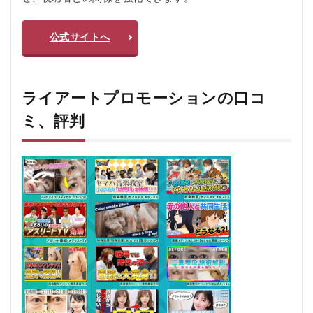
ョ
ン
を
公式サイトへ
お
す
す
め
ライアートプロモーションの口コ
し
な
ミ、評判
い
人
5
ラ
イ
ア
ー
ト
プ
ロ
モ
ー
シ
ョ
ン