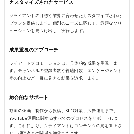
カスタマイズされたサービス
モ
ー
シ
クライアントの目標や業界に合わせたカスタマイズされた
ョ
プランを提供します。個別のニーズに応じて、最適なソリ
ン
を
ューションを見つけ出し、実行します。
お
す
す
成果重視のアプローチ
め
す
る
ライアートプロモーションは、具体的な成果を重視しま
人
す。チャンネルの登録者数や視聴回数、エンゲージメント
4
率の向上など、目に見える結果を追求します。
ラ
イ
ア
総合的なサポート
ー
ト
プ
動画の企画・制作から投稿、SEO対策、広告運用まで、
ロ
YouTube運用に関するすべてのプロセスをサポートしま
モ
す。これにより、クライアントはコンテンツの質を向上さ
ー
シ
せ、視聴者との関係を強化できます。