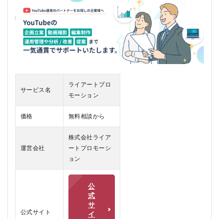
ー
シ
ョ
ン
と
は
1.0.1
専門知
ライアートプロ
識と経
サービス名
モーション
験
1.0.2
価格
無料相談から
カスタ
マイズ
株式会社ライア
された
サービ
運営会社
ートプロモーシ
ス
ョン
1.0.3
成果重
公
視のア
式
プロー
サ
チ
公式サイト
イ