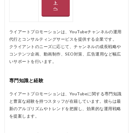
ト
1.0.4
へ
総合的
なサポ
ート
2
ライアートプロモーションは、YouTubeチャンネルの運用
ライ
代行とコンサルティングサービスを提供する企業です。
アー
トプ
クライアントのニーズに応じて、チャンネルの成長戦略や
ロモ
コンテンツ企画、動画制作、SEO対策、広告運用など幅広
ーシ
いサポートを行います。
ョン
の口
コ
ミ、
専門知識と経験
評判
3
ライアートプロモーションは、YouTubeに関する専門知識
ラ
と豊富な経験を持つスタッフが在籍しています。彼らは最
イ
新のアルゴリズムやトレンドを把握し、効果的な運用戦略
ア
ー
を提案します。
ト
プ
ロ