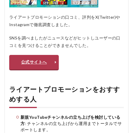
の
よ
く
ライアートプロモーションの口コミ、評判をX(Twitter)や
あ
Instagramで徹底調査しました。
る
質
問
SNSを調べましたがニュースなどがヒットしユーザーの口
疑
コミを見つけることができませんでした。
問Q
＆A
公式サイトへ
ライアートプロモーションをおすす
めする人
新規YouTubeチャンネルの立ち上げを検討している
方
: チャンネルの立ち上げから運用までトータルでサ
ポートします。